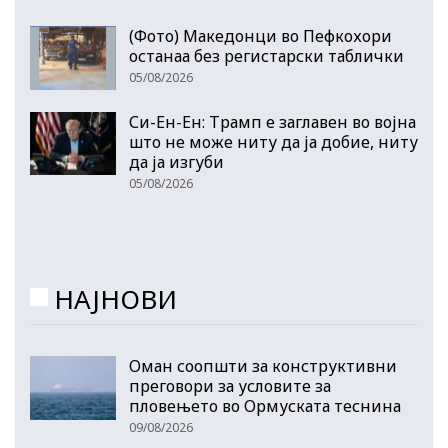
(Фото) Македонци во Пефкохори
останаа без регистарски таблички
05/08/2026
Си-Ен-Ен: Трамп е заглавен во војна
што не може ниту да ја добие, ниту
да ја изгуби
05/08/2026
НАЈНОВИ
Оман соопшти за конструктивни
преговори за условите за
пловењето во Ормуската теснина
09/08/2026