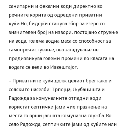
санитарни и фекални води директно во
речните корита од одредени приватни
куќи.Но, бидејќи станува збор за езеро со
значителен број на извори, постојано струење
на вода, голема водна маса со способност за
самопречистување, ова загадување не
предизвикува големи промени во класата на
водата се вели во Извештајот.
– Приватните куќи долж целиот брег како и
селските населби: Трпејца, Љубаништа и
Радожда за комуналните отпадни води
користат септички јами чие празнење на
места го врши јавната комунална служба. Во
село Радожда, септичките јами од куќите или