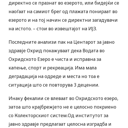
директно се празнат во езерото, или бидејќи се
наоѓаат на самиот брег од плажата понираат во
езерото и на тој начин се директни загадувачи
на истото. – стои во извештајот на ИЈЗ.
Последните анализи пак на Центарот за јавно
здравје Охрид покажуваат дека Водата во
Охридското Езеро е чиста и исправна за
капење, спорт и рекреација. Има мала
деградација на одреде и места но тоа е
ситуација што се повторува 3 децении.
Инаку фекалии се влеваат во Охридското езеро,
затоа што крајбрежјето не е целосно покриено
со Колекторскиот систем.Од институтот за
јавно здравје предлагаат целосна изградба и