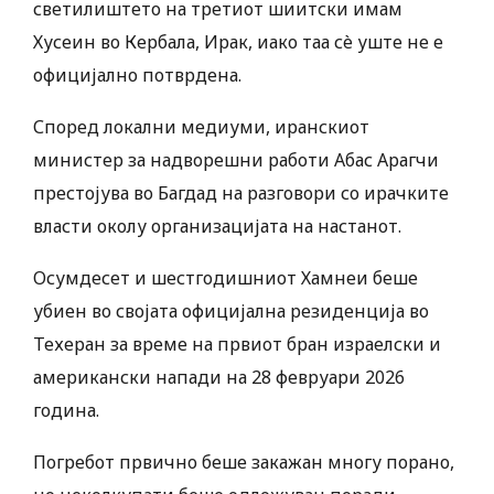
светилиштето на третиот шиитски имам
Хусеин во Кербала, Ирак, иако таа сè уште не е
официјално потврдена.
Според локални медиуми, иранскиот
министер за надворешни работи Абас Арагчи
престојува во Багдад на разговори со ирачките
власти околу организацијата на настанот.
Осумдесет и шестгодишниот Хамнеи беше
убиен во својата официјална резиденција во
Техеран за време на првиот бран израелски и
американски напади на 28 февруари 2026
година.
Погребот првично беше закажан многу порано,