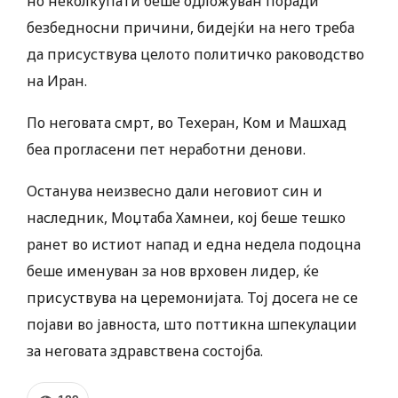
но неколкупати беше одложуван поради
безбедносни причини, бидејќи на него треба
да присуствува целото политичко раководство
на Иран.
По неговата смрт, во Техеран, Ком и Машхад
беа прогласени пет неработни денови.
Останува неизвесно дали неговиот син и
наследник, Моџтаба Хамнеи, кој беше тешко
ранет во истиот напад и една недела подоцна
беше именуван за нов врховен лидер, ќе
присуствува на церемонијата. Тој досега не се
појави во јавноста, што поттикна шпекулации
за неговата здравствена состојба.