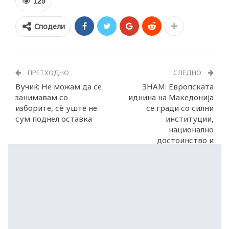
129
Сподели
ПРЕТХОДНО
СЛЕДНО
Вучиќ: Не можам да се
ЗНАМ: Европската
занимавам со
иднина на Македонија
изборите, сè уште не
се гради со силни
сум поднел оставка
институции,
национално
достоинство и
државничка визија