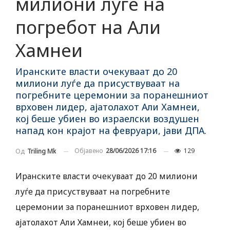
милиони луѓе на
погребот на Али
Хамнеи
Иранските власти очекуваат до 20
милиони луѓе да присуствуваат на
погребните церемонии за поранешниот
врховен лидер, ајатолахот Али Хамнеи,
кој беше убиен во израелски воздушен
напад кон крајот на февруари, јави ДПА.
Објавено
28/06/2026 17:16
129
Од
Triling Mk
Иранските власти очекуваат до 20 милиони
луѓе да присуствуваат на погребните
церемонии за поранешниот врховен лидер,
ајатолахот Али Хамнеи, кој беше убиен во