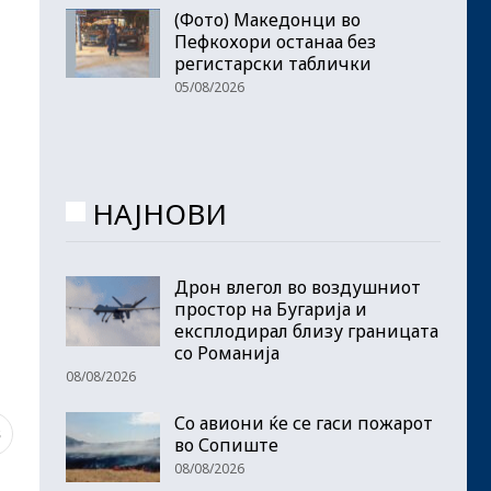
(Фото) Македонци во
Пефкохори останаа без
регистарски таблички
05/08/2026
НАЈНОВИ
Дрон влегол во воздушниот
простор на Бугарија и
експлодирал близу границата
со Романија
08/08/2026
Со авиони ќе се гаси пожарот
8
во Сопиште
08/08/2026