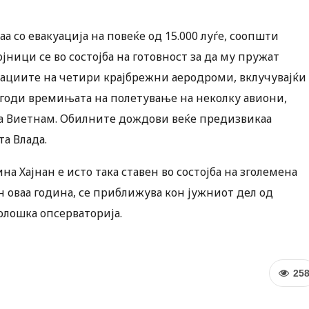
а со евакуација на повеќе од 15.000 луѓе, соопшти
јници се во состојба на готовност за да му пружат
ациите на четири крајбрежни аеродроми, вклучувајќи
агоди времињата на полетување на неколку авиони,
на Виетнам. Обилните дождови веќе предизвикаа
а Влада.
а Хајнан е исто така ставен во состојба на зголемена
ун оваа година, се приближува кон јужниот дел од
олошка опсерваторија.
25