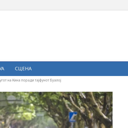
УА
СЦЕНА
југот на Кина поради тајфунот Буалој