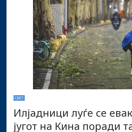
СВЕТ
Илјадници луѓе се ева
југот на Кина поради т