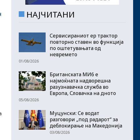
НАЈЧИТАНИ
н
Сервисираниот ер трактор
повторно ставен во функција
по оштетувањата од
невремето
01/08/2026
Британската МИ6 е
најмоќната надворешна
разузнавачка служба во
Европа, Словачка на дното
05/08/2026
Муцунски: Се водат
а
разговори „под радарот“ за
деблокирање на Македонија
03/08/2026