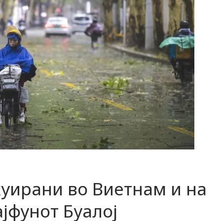
куирани во Виетнам и на
ајфунот Буалој