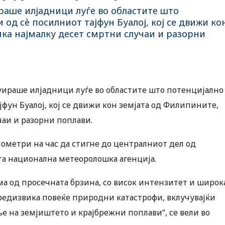
раше илјадници луѓе во областите што
од сè посилниот тајфун Буалој, кој се движи ко
ка најмалку десет смртни случаи и разорни
уираше илјадници луѓе во областите што потенцијално
фун Буалој, кој се движи кон земјата од Филипините,
чаи и разорни поплави.
илометри на час да стигне до централниот дел од
та национална метеоролошка агенција.
ма од просечната брзина, со висок интензитет и широк
предизвика повеќе природни катастрофи, вклучувајќи
е на земјиштето и крајбрежни поплави“, се вели во