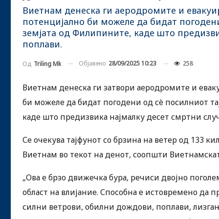
Виетнам денеска ги аеродромите и евакуи
потенцијално би можеле да бидат погодени 
земјата од Филипините, каде што предизви
поплави.
Објавено
28/09/2025 10:23
258
Од
Triling Mk
Виетнам денеска ги затвори аеродромите и евак
би можеле да бидат погодени од сè посилниот тај
каде што предизвика најмалку десет смртни слу
Се очекува тајфунот со брзина на ветер од 133 к
Виетнам во текот на денот, соопшти Виетнамска
„Ова е брзо движечка бура, речиси двојно поголе
област на влијание. Способна е истовремено да 
силни ветрови, обилни дождови, поплави, лизгањ