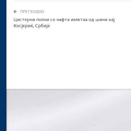
ПРЕТХОДНО
Цистерни полни со нафта излетаа од шини кај
Косјериќ, Србија