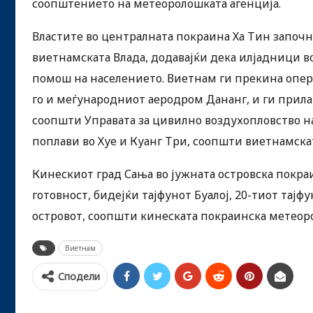
соопштението на метеоролошката агенција.
Властите во централната покраина Ха Тин започна
виетнамската Влада, додавајќи дека илјадници во
помош на населението. Виетнам ги прекина опер
го и меѓународниот аеродром Дананг, и ги прил
соопшти Управата за цивилно воздухопловство 
поплави во Хуе и Куанг Три, соопшти виетнамскат
Кинескиот град Сања во јужната островска покраин
готовност, бидејќи тајфунот Буалој, 20-тиот тајф
островот, соопшти кинеската покраинска метеор
Виетнам
Сподели