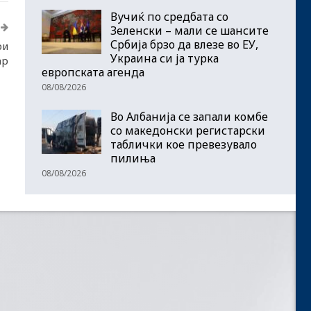
Вучиќ по средбата со
Зеленски – мали се шансите
Србија брзо да влезе во ЕУ,
ри
Украина си ја турка
ар
европската агенда
08/08/2026
Во Албанија се запали комбе
со македонски регистарски
таблички кое превезувало
пилиња
08/08/2026