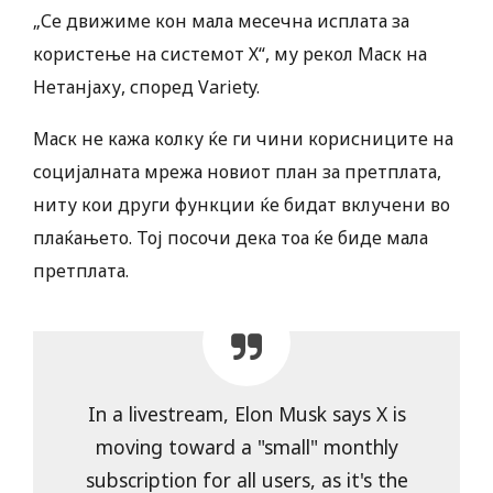
„Се движиме кон мала месечна исплата за
користење на системот Х“, му рекол Маск на
Нетанјаху, според Variety.
Маск не кажа колку ќе ги чини корисниците на
социјалната мрежа новиот план за претплата,
ниту кои други функции ќе бидат вклучени во
плаќањето. Тој посочи дека тоа ќе биде мала
претплата.
In a livestream, Elon Musk says X is
moving toward a "small" monthly
subscription for all users, as it's the