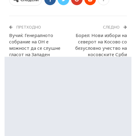
ПРЕТХОДНО
СЛЕДНО
Вучиќ: Генералното
Борел: Нови избори на
собрание на ОН е
северот на Косово со
можност да се слушне
безусловно учество на
гласот на Западен
косовските Срби
Балкан