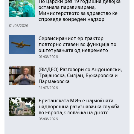
По царски рез 19 годишна девојка
останала парализирана,
Министерството за здравство ќе
спроведе вонреден надзор
01/08/2026
Сервисираниот ер трактор
повторно ставен во функција по
оштетувањата од невремето
01/08/2026
(ВИДЕО) Разговори со Андоновски,
Трајаноска, Силјан, Бужаровска и
Пармаковска
31/07/2026
Британската МИ6 е најмоќната
надворешна разузнавачка служба
во Европа, Словачка на дното
05/08/2026