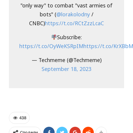
"only way" to combat "vast armies of
bots" (
@lorakolodny
/
CNBC)
https://t.co/RCtZzzLcaC
Subscribe:
https://t.co/OyWeKSRpIM
https://t.co/KrXBb
— Techmeme (@Techmeme)
September 18, 2023
438
Сподели