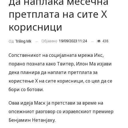
да наплаќа месечна
претплата на сите X
корисници
Објавено
19/09/2023 11:24
438
Од
Triling Mk
Сопственикот на социјалната мрежа Икс,
порано позната како Твитер, Илон Ма изјави
дека планира да наплати претплата за
користење X на сите корисници, со цел да се
бори со ботови.
Оваа идеја Маск ја претстави за време на
опсежниот разговор со израелскиот премиер
Бенјамин Нетанјаху.