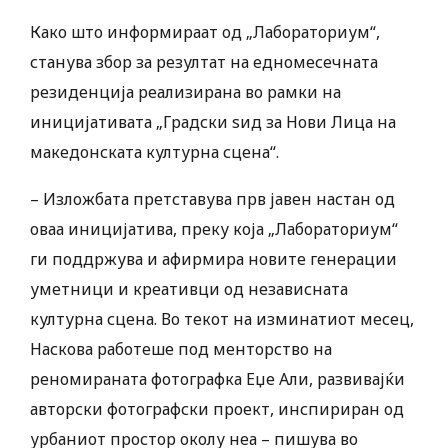
Како што информираат од „Лабораториум“,
станува збор за резултат на едномесечната
резиденција реализирана во рамки на
иницијативата „Градски ѕид за Нови Лица на
македонската културна сцена“.
– Изложбата претставува прв јавен настан од
оваа иницијатива, преку која „Лабораториум“
ги поддржува и афирмира новите генерации
уметници и креативци од независната
културна сцена. Во текот на изминатиот месец,
Наскова работеше под менторство на
реномираната фотографка Еџе Али, развивајќи
авторски фотографски проект, инспириран од
урбаниот простор околу неа – пишува во