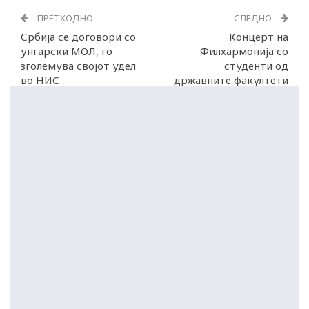
ПРЕТХОДНО
СЛЕДНО
Србија се договори со
Концерт на
унгарски МОЛ, го
Филхармонија со
зголемува својот удел
студенти од
во НИС
државните факултети
за музика