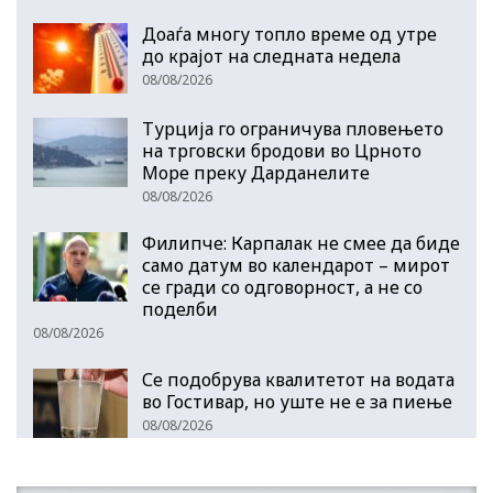
Доаѓа многу топло време од утре
до крајот на следната недела
08/08/2026
Турција го ограничува пловењето
на трговски бродови во Црното
Море преку Дарданелите
08/08/2026
Филипче: Карпалак не смее да биде
само датум во календарот – мирот
се гради со одговорност, а не со
поделби
08/08/2026
Се подобрува квалитетот на водата
во Гостивар, но уште не е за пиење
08/08/2026