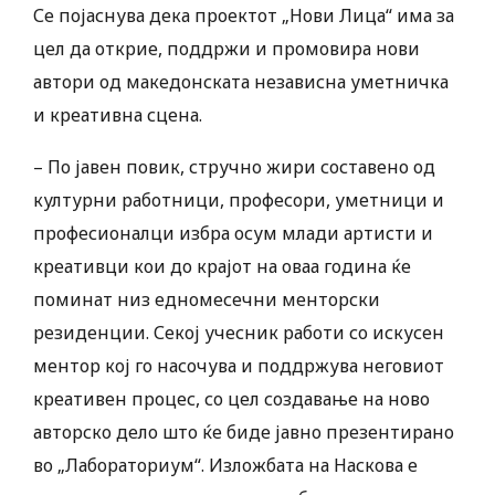
Се појаснува дека проектот „Нови Лица“ има за
цел да открие, поддржи и промовира нови
автори од македонската независна уметничка
и креативна сцена.
– По јавен повик, стручно жири составено од
културни работници, професори, уметници и
професионалци избра осум млади артисти и
креативци кои до крајот на оваа година ќе
поминат низ едномесечни менторски
резиденции. Секој учесник работи со искусен
ментор кој го насочува и поддржува неговиот
креативен процес, со цел создавање на ново
авторско дело што ќе биде јавно презентирано
во „Лабораториум“. Изложбата на Наскова е