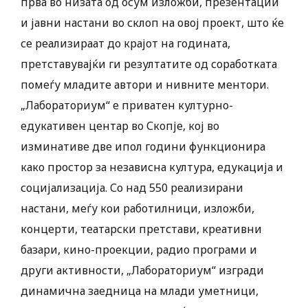
прва во низата од осум изложби, презентации
и јавни настани во склоп на овој проект, што ќе
се реализираат до крајот на годината,
претставувајќи ги резултатите од соработката
помеѓу младите автори и нивните ментори.
„Лабораториум“ е приватен културно-
едукативен центар во Скопје, кој во
изминативе две ипол години функционира
како простор за независна култура, едукација и
социјализација. Со над 550 реализирани
настани, меѓу кои работилници, изложби,
концерти, театарски претстави, креативни
базари, кино-проекции, радио програми и
други активности, „Лабораториум“ изгради
динамична заедница на млади уметници,