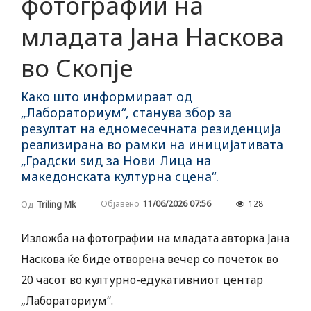
фотографии на
младата Јана Наскова
во Скопје
Како што информираат од
„Лабораториум“, станува збор за
резултат на едномесечната резиденција
реализирана во рамки на иницијативата
„Градски ѕид за Нови Лица на
македонската културна сцена“.
Објавено
11/06/2026 07:56
128
Од
Triling Mk
Изложба на фотографии на младата авторка Јана
Наскова ќе биде отворена вечер со почеток во
20 часот во културно-едукативниот центар
„Лабораториум“.