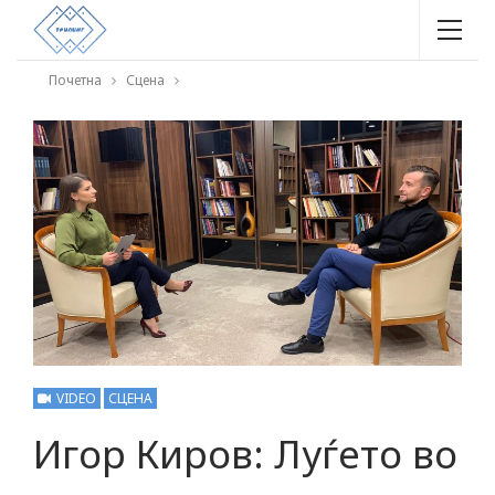
Почетна
Сцена
VIDEO
СЦЕНА
Игор Киров: Луѓето во