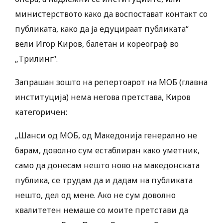
министерството како да воспостават контакт со
публиката, како да ја едуцираат публиката“
вели Игор Киров, балетан и кореограф во
„Трилинг“.
Запрашан зошто на репертоарот на МОБ (главна
институција) нема негова претстава, Киров
категоричен:
„Шанси од МОБ, од Македонија генерално не
барам, доволно сум естаблиран како уметник,
само да донесам нешто ново на македонската
публика, се трудам да и дадам на публиката
нешто, дел од мене. Ако не сум доволно
квалитетен немаше со моите претстави да