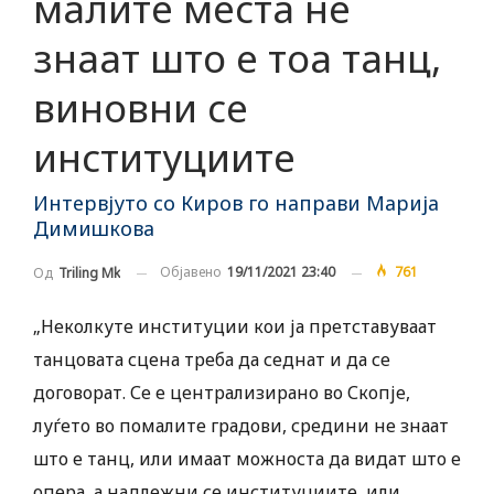
малите места не
знаат што е тоа танц,
виновни се
институциите
Интервјуто со Киров го направи Марија
Димишкова
Објавено
19/11/2021 23:40
761
Од
Triling Mk
„Неколкуте институции кои ја претставуваат
танцовата сцена треба да седнат и да се
договорат. Се е централизирано во Скопје,
луѓето во помалите градови, средини не знаат
што е танц, или имаат можноста да видат што е
опера, а надлежни се институциите, или