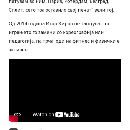
патувам во Рим, Париз, Ротердам, Белград,
Сплит, сето тоа оставило свој печат“ вели тој.
Од 2014 година Игор Киров не танцува – но
играњето го замени со кореографија или
педагогија, па трча, оди на фитнес и физички е
активен.