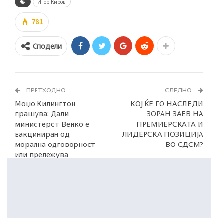
Игор Киров
761
Сподели
ПРЕТХОДНО
СЛЕДНО
Моџо Килингтон
КОЈ ЌЕ ГО НАСЛЕДИ
прашува: Дали
ЗОРАН ЗАЕВ НА
министерот Венко е
ПРЕМИЕРСКАТА И
вакциниран од
ЛИДЕРСКА ПОЗИЦИЈА
морална одговорност
ВО СДСМ?
или прележува
асимптоматски