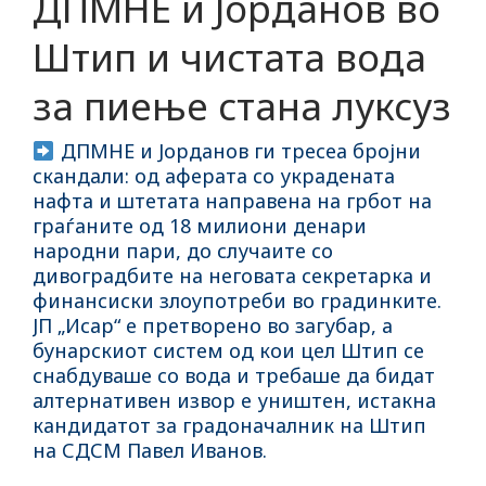
ДПМНЕ и Јорданов во
Штип и чистата вода
за пиење стана луксуз
ДПМНЕ и Јорданов ги тресеа бројни
скандали: од аферата со украдената
нафта и штетата направена на грбот на
граѓаните од 18 милиони денари
народни пари, до случаите со
дивоградбите на неговата секретарка и
финансиски злоупотреби во градинките.
ЈП „Исар“ е претворено во загубар, а
бунарскиот систем од кои цел Штип се
снабдуваше со вода и требаше да бидат
алтернативен извор е уништен, истакна
кандидатот за градоначалник на Штип
на СДСМ Павел Иванов.