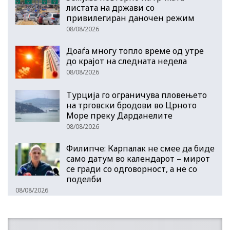
листата на држави со
привилегиран даночен режим
08/08/2026
Доаѓа многу топло време од утре
до крајот на следната недела
08/08/2026
Турција го ограничува пловењето
на трговски бродови во Црното
Море преку Дарданелите
08/08/2026
Филипче: Карпалак не смее да биде
само датум во календарот – мирот
се гради со одговорност, а не со
поделби
08/08/2026