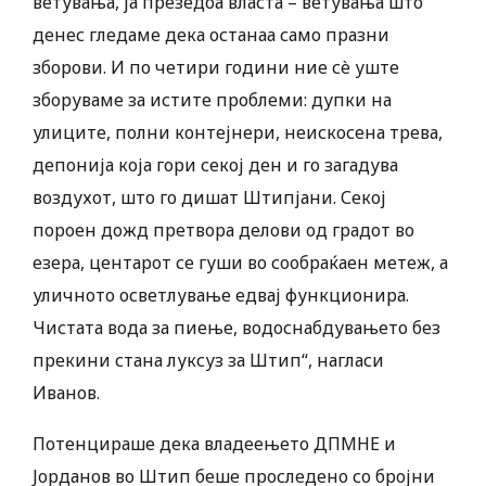
ветувања, ја презедоа власта – ветувања што
денес гледаме дека останаа само празни
зборови. И по четири години ние сè уште
зборуваме за истите проблеми: дупки на
улиците, полни контејнери, неискосена трева,
депонија која гори секој ден и го загадува
воздухот, што го дишат Штипјани. Секој
пороен дожд претвора делови од градот во
езера, центарот се гуши во сообраќаен метеж, а
уличното осветлување едвај функционира.
Чистата вода за пиење, водоснабдувањето без
прекини стана луксуз за Штип“, нагласи
Иванов.
Потенцираше дека владеењето ДПМНЕ и
Јорданов во Штип беше проследено со бројни