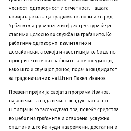
чесност, одговорност и отчетност. Нашата
визија е јасна – да градиме по план и со ред.
Урбаната и руралната инфраструктура ќе ја
ставиме целосно во служба на граѓаните. Ќе
работиме одговорно, квалитетно и
домаќински, а секоја инвестиција ќе биде по
приоритетите на граѓаните, а не поединци,
како што е случајот денес, порача кандидатот
за градоначалник на Штип Павел Иванов.
Презентирајќи ја својата програма Иванов,
најави чиста вода и чист воздух, затоа што
Штипјани го заслужуваат тоа, повеќе средства
во џебот на граѓаните и отворена, услужна
општина што ќе нуди навремени, достапни и