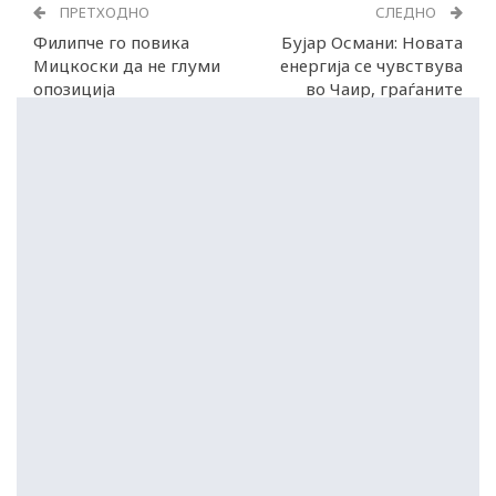
ПРЕТХОДНО
СЛЕДНО
Филипче го повика
Бујар Османи: Новата
Мицкоски да не глуми
енергија се чувствува
опозиција
во Чаир, граѓаните
бараат промена