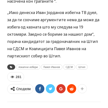
насочена кон граѓаните “.
„Иако денеска Иван Јорданов избегна ТВ дуел,
за да ги соочиме аргументите нема да може да
избега од казната што му следува на 19
октомври. Заедно се бориме за нашиот дом“,
порача кандидатот за градоначалник на Штип
на СДСМ и Коалицијата Павел Иванов на
партискиот собир во Штип.
локални избори
Павел Иванов
СДСМ
Штип
281
Сподели