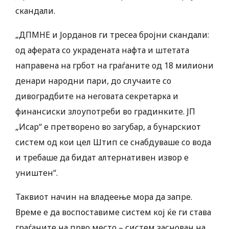
скандали.
„ДПМНЕ и Јорданов ги тресеа бројни скандали:
од аферата со украдената нафта и штетата
направена на грбот на граѓаните од 18 милиони
денари народни пари, до случаите со
дивоградбите на неговата секретарка и
финансиски злоупотреби во градинките. ЈП
„Исар“ е претворено во загубар, а бунарскиот
систем од кои цел Штип се снабдуваше со вода
и требаше да бидат алтернативен извор е
уништен“.
Таквиот начин на владеење мора да запре.
Време е да воспоставиме систем кој ќе ги става
граѓаните на прво место – систем заснован на