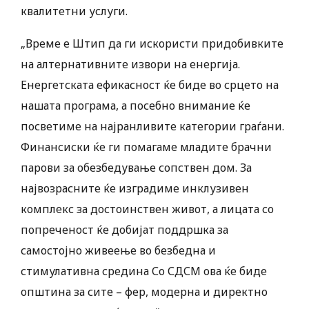
квалитетни услуги.
„Време е Штип да ги искористи придобивките
на алтернативните извори на енергија.
Енергетската ефикасност ќе биде во срцето на
нашата програма, а посебно внимание ќе
посветиме на најранливите категории граѓани.
Финансиски ќе ги помагаме младите брачни
парови за обезбедување сопствен дом. За
највозрасните ќе изградиме инклузивен
комплекс за достоинствен живот, а лицата со
попреченост ќе добијат поддршка за
самостојно живеење во безбедна и
стимулативна средина Со СДСМ ова ќе биде
општина за сите – фер, модерна и директно