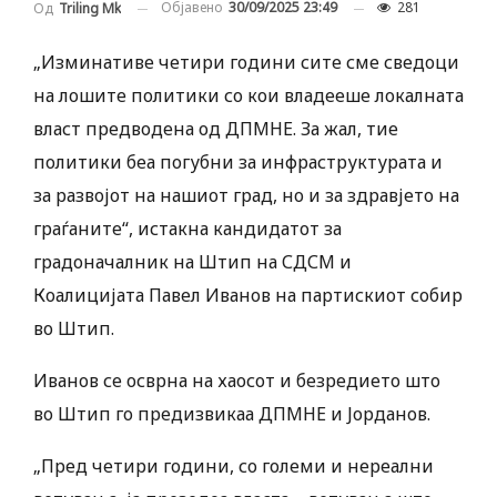
Објавено
30/09/2025 23:49
281
Од
Triling Mk
„Изминативе четири години сите сме сведоци
на лошите политики со кои владееше локалната
власт предводена од ДПМНЕ. За жал, тие
политики беа погубни за инфраструктурата и
за развојот на нашиот град, но и за здравјето на
граѓаните“, истакна кандидатот за
градоначалник на Штип на СДСМ и
Коалицијата Павел Иванов на партискиот собир
во Штип.
Иванов се осврна на хаосот и безредието што
во Штип го предизвикаа ДПМНЕ и Јорданов.
„Пред четири години, со големи и нереални