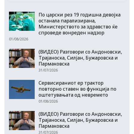
По царски рез 19 годишна девојка
останала парализирана,
Министерството за здравство ќе
спроведе вонреден надзор
01/08/2026
(ВИДЕО) Разговори со Андоновски,
Трајаноска, Силјан, Бужаровска и
Пармаковска
31/07/2026
Сервисираниот ер трактор
повторно ставен во функција по
оштетувањата од невремето
01/08/2026
(ВИДЕО) Разговори со Андоновски,
Трајаноска, Силјан, Бужаровска и
Пармаковска
31/07/2026