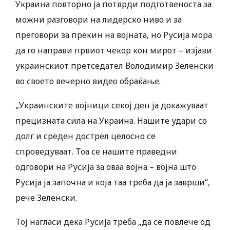
Украина повторно ја потврди подготвеноста за
можни разговори на лидерско ниво и за
преговори за прекин на војната, но Русија мора
да го направи првиот чекор кон мирот – изјави
украинскиот претседател Володимир Зеленски
во своето вечерно видео обраќање.
„Украинските војници секој ден ја докажуваат
прецизната сила на Украина. Нашите удари со
долг и среден дострел целосно се
спроведуваат. Тоа се нашите праведни
одговори на Русија за оваа војна – војна што
Русија ја започна и која таа треба да ја заврши“,
рече Зеленски.
Тој нагласи дека Русија треба „да се повлече од