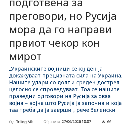
подготвена за
преговори, но Русија
мора да го направи
првиот чекор кон
мирот
„Украинските војници секој ден ја
докажуваат прецизната сила на Украина.
Нашите удари со долг и среден дострел
целосно се спроведуваат. Тоа се нашите
праведни одговори на Русија за оваа
војна – војна што Русија ја започна и која
таа треба да ја заврши“, рече Зеленски.
Објавено
27/06/2026 10:07
66
Од
Triling Mk