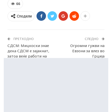
66
Сподели
ПРЕТХОДНО
СЛЕДНО
СДСМ: Мицкоски знае
Огромни гужви на
дека СДСМ е зајакнат,
Евзони за влез во
затоа веќе работи на
Грција
создавање нов сателит