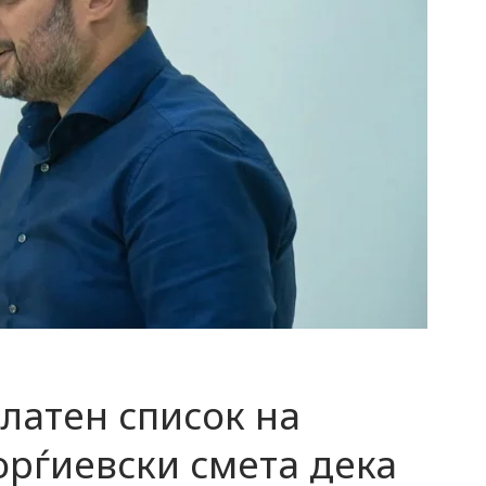
латен список на
орѓиевски смета дека