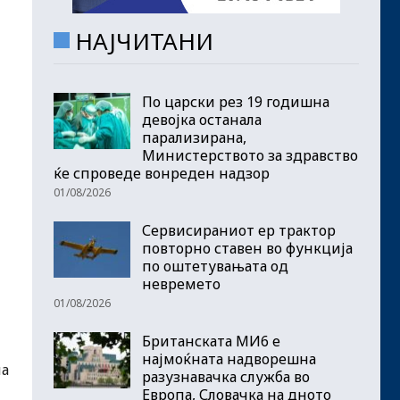
НАЈЧИТАНИ
По царски рез 19 годишна
девојка останала
парализирана,
Министерството за здравство
ќе спроведе вонреден надзор
01/08/2026
Сервисираниот ер трактор
повторно ставен во функција
по оштетувањата од
невремето
01/08/2026
Британската МИ6 е
најмоќната надворешна
на
разузнавачка служба во
Европа, Словачка на дното