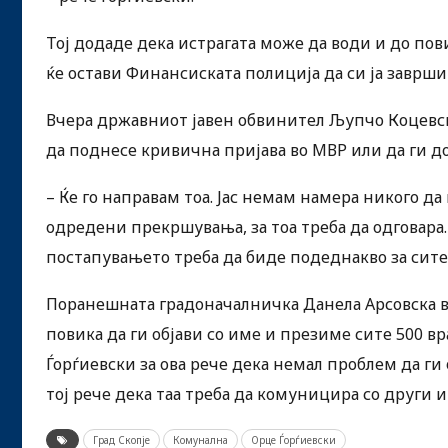
Тој додаде дека истрагата може да води и до пови
ќе остави Финансиската полиција да си ја заврши
Вчера државниот јавен обвинител Љупчо Коцевск
да поднесе кривична пријава во МВР или да ги д
– Ќе го направам тоа. Јас немам намера никого да
одредени прекршувања, за тоа треба да одговара. 
постапувањето треба да биде подеднакво за сите 
Поранешната градоначалничка Данела Арсовска вч
повика да ги објави со име и презиме сите 500 вр
Ѓорѓиевски за ова рече дека немал проблем да ги о
тој рече дека таа треба да комуницира со други и
Град Скопје
Комунална
Орце Ѓорѓиевски