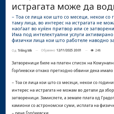
истрагата може да вод
– Тоа се лица кои што со месеци, некои со 
таму лица, во интерес на истрагата не мож
наоѓаат во куќен притвор или се затворени
Има под интелектуални услуги активирано
физички лица кои што работеле наводно за
Објавено
12/11/2025 20:01
248
Од
Triling Mk
Затвореници биле на платен список на Комуналн
Ѓорѓиевски откако претходно обвини дека имало 
– Тоа се лица кои што со месеци, некои со години
интерес на истрагата не можам во детали да збор
затвореници. Замислете, а земале плата од Град
камиони со астрономски суми, исплата на физич
– рече Ѓорѓиевски.