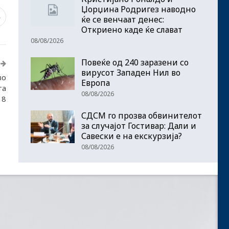
Џорџина Родригез наводно
8
ќе се венчаат денес:
Откриено каде ќе слават
08/08/2026
Повеќе од 240 заразени со
вирусот Западен Нил во
во
Европа
та
08/08/2026
 8
СДСМ го прозва обвинителот
за случајот Гостивар: Дали и
Савески е на екскурзија?
08/08/2026