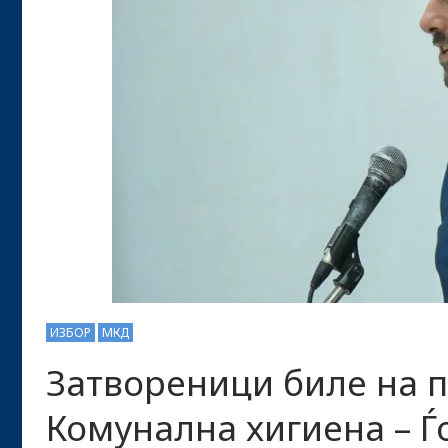
ИЗБОР
МКД
Затвореници биле на п
Комунална хигиена – Ѓ