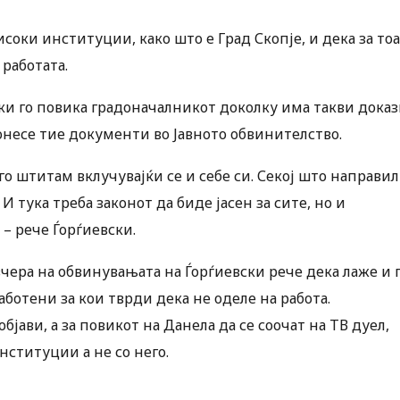
соки институции, како што е Град Скопје, и дека за тоа
 работата.
и го повика градоначалникот доколку има такви дока
онесе тие документи во Јавното обвинителство.
 го штитам вклучувајќи се и себе си. Секој што направил
И тука треба законот да биде јасен за сите, но и
– рече Ѓорѓиевски.
ера на обвинувањата на Ѓорѓиевски рече дека лаже и 
аботени за кои тврди дека не оделе на работа.
бјави, а за повикот на Данела да се соочат на ТВ дуел,
нституции а не со него.