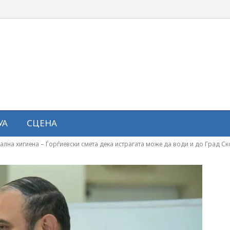
УА
СЦЕНА
ална хигиена – Ѓорѓиевски смета дека истрагата може да води и до Град Ск