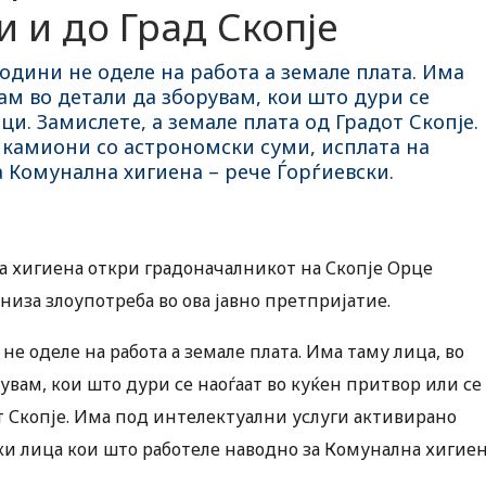
и и до Град Скопје
години не оделе на работа а земале плата. Има
ам во детали да зборувам, кои што дури се
ци. Замислете, а земале плата од Градот Скопје.
 камиони со астрономски суми, исплата на
 Комунална хигиена – рече Ѓорѓиевски.
а хигиена откри градоначалникот на Скопје Орце
низа злоупотреба во ова јавно претпријатие.
 не оделе на работа а земале плата. Има таму лица, во
увам, кои што дури се наоѓаат во куќен притвор или се
от Скопје. Има под интелектуални услуги активирано
ки лица кои што работеле наводно за Комунална хигие