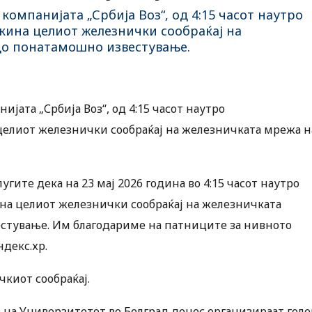
компанијата „Србија Воз“, од 4:15 часот наутро
кина целиот железнички сообраќај на
до понатамошно известување.
ијата „Србија Воз“, од 4:15 часот наутро
целиот железнички сообраќај на железничката мрежа н
угите дека на 23 мај 2026 година во 4:15 часот наутро
ина целиот железнички сообраќај на железничката
стување. Им благодариме на патниците за нивното
декс.хр.
чкиот сообраќај.
 на Универзитетот во Белград денес организираат гол