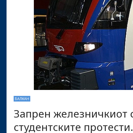
БАЛКАН
Запрен железничкиот с
студентските протести