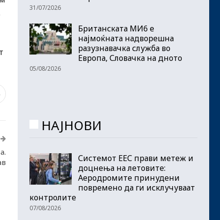
31/07/2026
о
Британската МИ6 е
најмоќната надворешна
разузнавачка служба во
т
Европа, Словачка на дното
05/08/2026
3
НАЈНОВИ
а.
Системот ЕЕС прави метеж и
ав
доцнења на летовите:
Аеродромите принудени
повремено да ги исклучуваат
контролите
07/08/2026