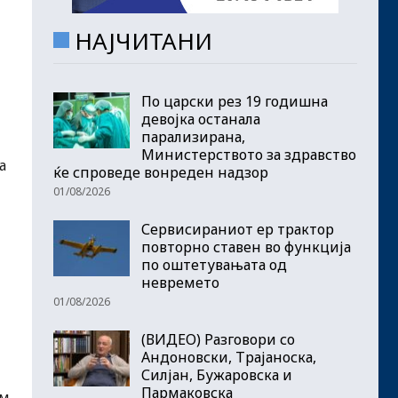
НАЈЧИТАНИ
По царски рез 19 годишна
девојка останала
парализирана,
Министерството за здравство
а
ќе спроведе вонреден надзор
01/08/2026
Сервисираниот ер трактор
повторно ставен во функција
по оштетувањата од
невремето
01/08/2026
(ВИДЕО) Разговори со
Андоновски, Трајаноска,
Силјан, Бужаровска и
Пармаковска
ем