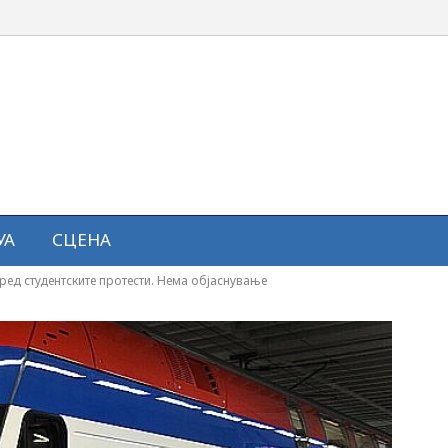
УА
СЦЕНА
ред студентските протести. Нема објаснување