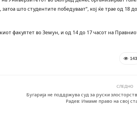
, затоа што студентите победуваат“, кој ќе трае од 18 д
скиот факултет во Земун, и од 14 до 17 часот на Правнио
14
СЛЕДНО
Бугарија не поддржува суд за руски злосторств
Радев: Имаме право на свој ст