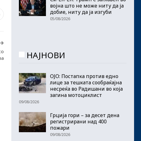
војна што не може ниту да ја
добие, ниту да ја изгуби
8
05/08/2026
со
НАЈНОВИ
ра
ОЈО: Постапка против едно
лице за тешката сообраќајна
несреќа во Радишани во која
загина мотоциклист
09/08/2026
Грција гори – за десет дена
регистрирани над 400
пожари
09/08/2026