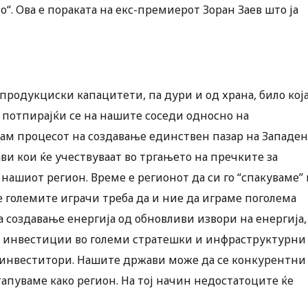
о“. Ова е пораката на екс-премиерот Зоран Заев што ја
продукциски капацитети, па дури и од храна, било кој
потпирајќи се на нашите соседи односно на
вам процесот на создавање единствен пазар на Западен
ави кои ќе учествуваат во тргањето на пречките за
о нашиот регион. Време е регионот да си го “спакуваме” 
е големите играчи треба да и ние да играме поголема
а создавање енергија од обновливи извори на енергија,
ра инвестиции во големи стратешки и инфраструктурни
и инвеститори. Нашите држави може да се конкурентни
тапуваме како регион. На тој начин недостатоците ќе