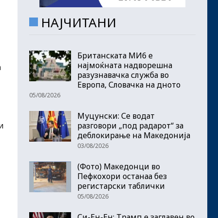
НАЈЧИТАНИ
Британската МИ6 е
најмоќната надворешна
а
разузнавачка служба во
Европа, Словачка на дното
05/08/2026
Муцунски: Се водат
разговори „под радарот“ за
и
деблокирање на Македонија
03/08/2026
(Фото) Македонци во
Пефкохори останаа без
регистарски таблички
05/08/2026
Си-Ен-Ен: Трамп е заглавен во