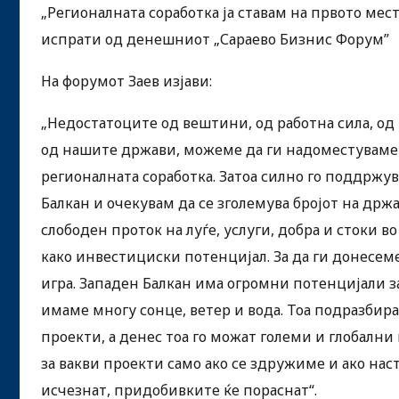
„Регионалната соработка ја ставам на првото мест
испрати од денешниот „Сараево Бизнис Форум”
На форумот Заев изјави:
„Недостатоците oд вештини, од работна сила, од 
од нашите држави, можеме да ги надоместуваме 
регионалната соработка. Затоа силно го поддржу
Балкан и очекувам да се зголемува бројот на држ
слободен проток на луѓе, услуги, добра и стоки в
како инвестициски потенцијал. За да ги донесем
игра. Западен Балкан има огромни потенцијали з
имаме многу сонце, ветер и вода. Тоа подразби
проекти, а денес тоа го можат големи и глобалн
за вакви проекти само ако се здружиме и ако нас
исчезнат, придобивките ќе пораснат“.