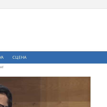
УА
СЦЕНА
ме!