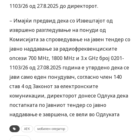
1103/26 од 27.8.2025 до директорот.
– Имајќи предвид дека со Извештајот од
извршено разгледување на понуди од
Комисијата за спроведување на јавен тендер со
јавно наддавање за радиофреквенциските
опсези 700 MHz, 1800 MHz и 3.х GHz број 0201-
1103/26 од 27.08.2025 година е утврдено дека се
јави само еден понудувач, согласно член 140
став 4 од Законот за електронските
комуникации, директорот донесе Одлука дека
постапката по Јавниот тендер со јавно
наддавање е завршена, се вели во Одлуката
АЕК
мобилен оператор