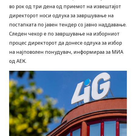
во рок од три дена од приемот на извештајот
директорот носи одлука за завршување на
постапката по јавен тендер со јавно наддавање.
Следен чекор е по завршување на изборниот
процес директорот да донесе одлука за избор
на најповолен понудувач, информираа за МИА
од АЕК.