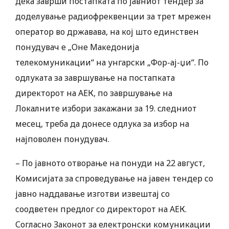
дека заврши постапката по јавниот тендер за
доделување радиофреквенции за трет мрежен
оператор во државава, на кој што единствен
понудувач е „Оне Македонија
телекомуникации“ на унгарски „Фор-ај-џи“. По
одлуката за завршување на постапката
директорот на АЕК, по завршување на
Локалните избори закажани за 19. следниот
месец, треба да донесе одлука за избор на
најповолен понудувач.
– По јавното отворање на понуди на 22 август,
Комисијата за спроведување на јавен тендер со
јавно наддавање изготви извештај со
соодветен предлог со директорот на АЕК.
Согласно Законот за електронски комуникации