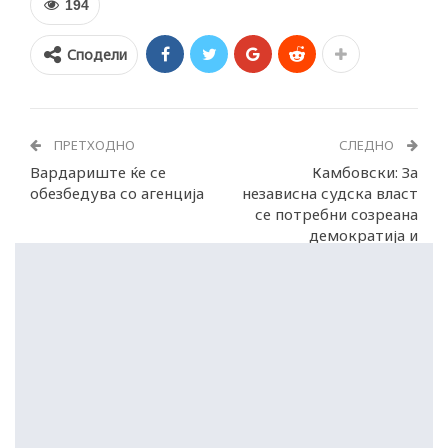
194
Сподели
ПРЕТХОДНО
СЛЕДНО
Вардариште ќе се
Камбовски: За
обезбедува со агенција
независна судска власт
се потребни созреана
демократија и
политичка култура