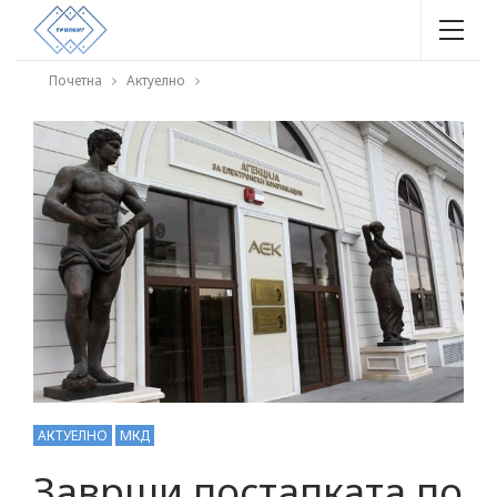
Почетна
Актуелно
АКТУЕЛНО
МКД
Заврши постапката по