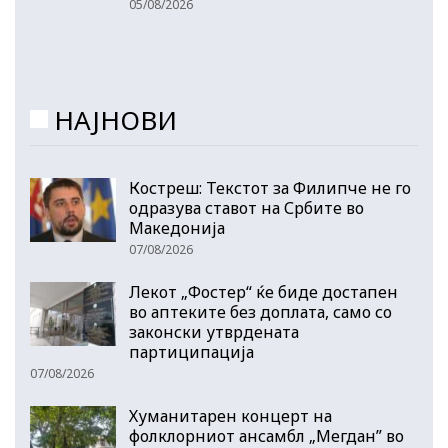
05/08/2026
НАЈНОВИ
Костреш: Текстот за Филипче не го
одразува ставот на Србите во
Македонија
07/08/2026
Лекот „Фостер“ ќе биде достапен
во аптеките без доплата, само со
законски утврдената
партиципација
07/08/2026
Хуманитарен концерт на
фолклорниот ансамбл „Мегдан” во