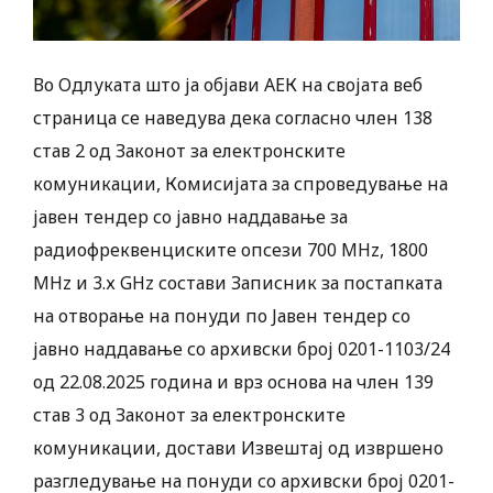
Во Одлуката што ја објави АЕК на својата веб
страница се наведува дека согласно член 138
став 2 од Законот за електронските
комуникации, Комисијата за спроведување на
јавен тендер со јавно наддавање за
радиофреквенциските опсези 700 MHz, 1800
MHz и 3.х GHz состави Записник за постапката
на отворање на понуди по Јавен тендер со
јавно наддавање со архивски број 0201-1103/24
од 22.08.2025 година и врз основа на член 139
став 3 од Законот за електронските
комуникации, достави Извештај од извршено
разгледување на понуди со архивски број 0201-