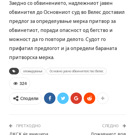
Заедно со обвинението, надлежниот јавен
обвинител до Основниот суд во Велес доставил
предлог за определување мерка притвор за
обвинетиот, поради опасност од бегство и
можност да го повтори делото. Судот го
прифатил предлогот и ја определи бараната
притворска мерка.
опожарување
Основно jавно oбвинителство Велес
324
Сподели
ПРЕТХОДНО
СЛЕДНО
ДКСК ќе иницира
Државниот врв