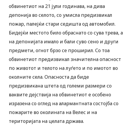
обвинетиот на 21 јули годинава, на дива
депонија во селото, со умисла предизвикал
пожар, палејќи стари седишта од автомобил.
Бидејќи местото било обраснато со сува трева, а
на депонијата имало и бали суво сено и други
предмети, огнот брзо се проширил. Со тоа
обвинетиот предизвикал значителна опасност
по животот и телото на луѓето и по имотот во
околните села. Опасноста да биде
предизвикана штета од големи размери со
ваквите дејствија на обвинетиот е особено
изразена со оглед на алармантната состојба со
пожарите во околината на Велес и на
територијата на целата држава.