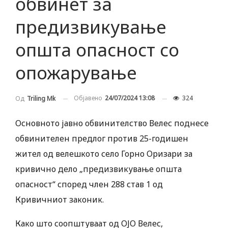
обвинет за
предизвикување
општа опасност со
опожарување
Објавено
24/07/2024 13:08
324
Од
Triling Mk
Основното jавно oбвинителство Велес поднесе
oбвинителен предлог против 25-годишен
жител од велешкото село Горно Оризари за
кривично дело „предизвикување општа
опасност“ според член 288 став 1 од
Кривичниот законик.
Како што соопштуваат од ОЈО Велес,