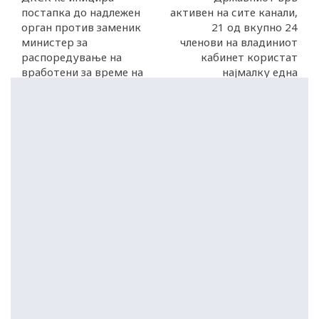
постапка до надлежен
активен на сите канали,
орган против заменик
21 од вкупно 24
министер за
членови на владиниот
распоредување на
кабинет користат
вработени за време на
најмалку една
избори
социјална мрежа