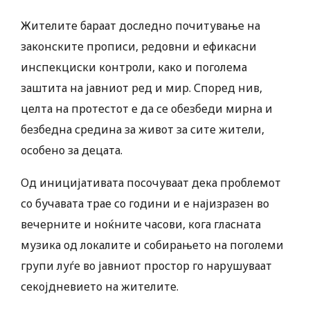
Жителите бараат доследно почитување на
законските прописи, редовни и ефикасни
инспекциски контроли, како и поголема
заштита на јавниот ред и мир. Според нив,
целта на протестот е да се обезбеди мирна и
безбедна средина за живот за сите жители,
особено за децата.
Од иницијативата посочуваат дека проблемот
со бучавата трае со години и е најизразен во
вечерните и ноќните часови, кога гласната
музика од локалите и собирањето на поголеми
групи луѓе во јавниот простор го нарушуваат
секојдневието на жителите.