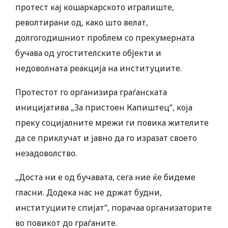
протест кај кошаркарското игралиште,
револтирани од, како што велат,
долгогодишниот проблем со прекумерната
бучава од угостителските објекти и
недоволната реакција на институциите.
Протестот го организира граѓанската
иницијатива „За пристоен Капиштец“, која
преку социјалните мрежи ги повика жителите
да се приклучат и јавно да го изразат своето
незадоволство.
„Доста ни е од бучавата, сега ние ќе бидеме
гласни. Додека нас не држат будни,
институциите спијат“, порачаа организаторите
во повикот до граѓаните.