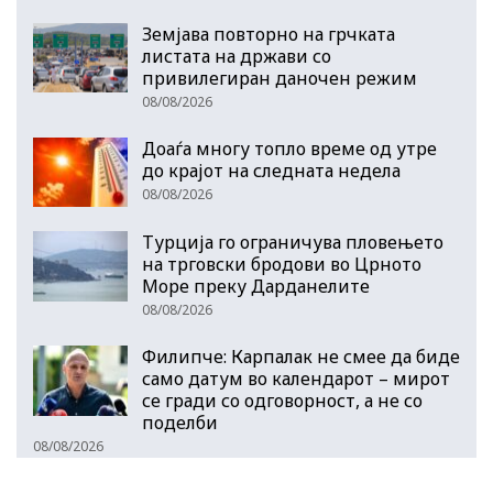
Земјава повторно на грчката
листата на држави со
привилегиран даночен режим
08/08/2026
Доаѓа многу топло време од утре
до крајот на следната недела
08/08/2026
Турција го ограничува пловењето
на трговски бродови во Црното
Море преку Дарданелите
08/08/2026
Филипче: Карпалак не смее да биде
само датум во календарот – мирот
се гради со одговорност, а не со
поделби
08/08/2026