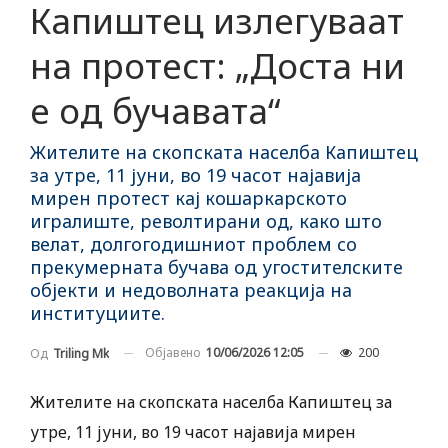
Капиштец излегуваат
на протест: „Доста ни
е од бучавата“
Жителите на скопската населба Капиштец
за утре, 11 јуни, во 19 часот најавија
мирен протест кај кошаркарското
игралиште, револтирани од, како што
велат, долгогодишниот проблем со
прекумерната бучава од угостителските
објекти и недоволната реакција на
институциите.
Објавено
10/06/2026 12:05
200
Од
Triling Mk
Жителите на скопската населба Капиштец за
утре, 11 јуни, во 19 часот најавија мирен