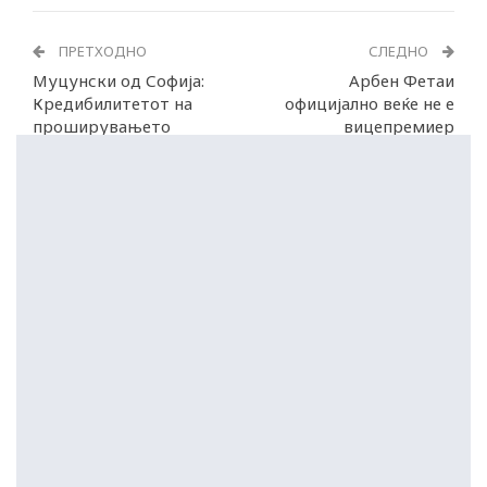
ПРЕТХОДНО
СЛЕДНО
Муцунски од Софија:
Арбен Фетаи
Кредибилитетот на
официјално веќе не е
проширувањето
вицепремиер
зависи од испораката