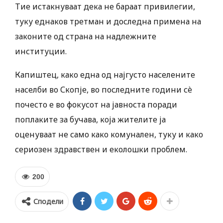
Тие истакнуваат дека не бараат привилегии,
туку еднаков третман и доследна примена на
законите од страна на надлежните
институции.
Капиштец, како една од најгусто населените
населби во Скопје, во последните години сè
почесто е во фокусот на јавноста поради
поплаките за бучава, која жителите ја
оценуваат не само како комунален, туку и како
сериозен здравствен и еколошки проблем.
200
Сподели