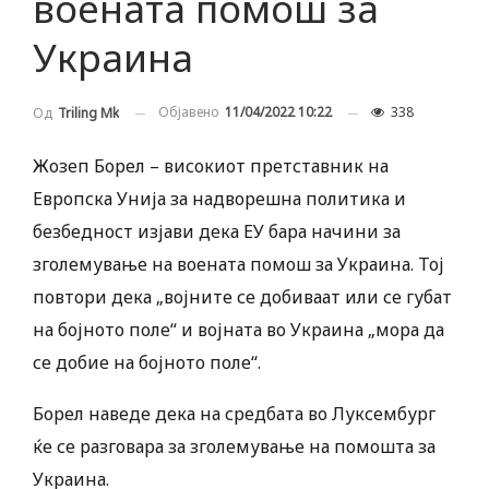
воената помош за
Украина
Објавено
11/04/2022 10:22
338
Од
Triling Mk
Жозеп Борел – високиот претставник на
Европска Унија за надворешна политика и
безбедност изјави дека ЕУ бара начини за
зголемување на воената помош за Украина. Тој
повтори дека „војните се добиваат или се губат
на бојното поле“ и војната во Украина „мора да
се добие на бојното поле“.
Борел наведе дека на средбата во Луксембург
ќе се разговара за зголемување на помошта за
Украина.