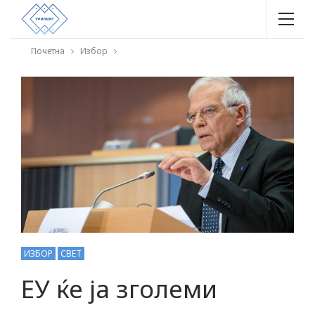
Почетна
Избор
ИЗБОР
СВЕТ
ЕУ ќе ја зголеми