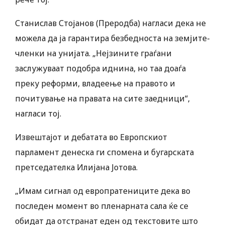
Станислав Стојанов (Преродба) нагласи дека не
можела да ја гарантира безбедноста на земјите-
членки на унијата. „Нејзините граѓани
заслужуваат подобра иднина, но таа доаѓа
преку реформи, владеење на правото и
почитување на правата на сите заедници“,
нагласи тој.
Извештајот и дебатата во Европскиот
парламент денеска ги спомена и бугарската
претседателка Илијана Јотова.
„Имам сигнал од европратениците дека во
последен момент во пленарната сала ќе се
обидат да отстранат еден од текстовите што