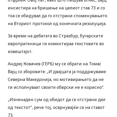
отфрлен. Овој пат, како што пишува Бгнес, Вајц
инсистира на бришење на целиот став 73 и со
тоа се обидувал да го отстрани споменувањето
на Вториот протокол од конечната резолуција.
За време на дебатата во Стразбур, бугарските
европратеници ги коментираа текстовите во
извештајот.
Андреј Ковачев (ГЕРБ) му се обрати на Томас
Вајц со зборовите: „И двајцата ја поддржуваме
Северна Македонија, но мотивирањето да не
ги исполнуваат своите обврски не е корисно“.
„Изненаден сум од обидот да се отстрани дел
од текстот“, рече тој, осврнувајќи се на ставот
73.