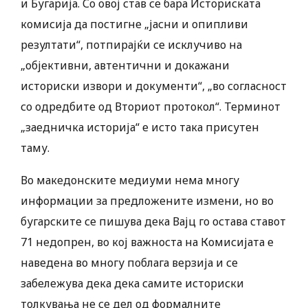
и Бугарија. Со овој став се бара Историската
комисија да постигне „јасни и опипливи
резултати“, потпирајќи се исклучиво на
„објективни, автентични и докажани
историски извори и документи“, „во согласност
со одредбите од Вториот протокол“. Терминот
„заедничка историја“ е исто така присутен
таму.
Во македонските медиуми нема многу
информации за предложените измени, но во
бугарските се пишува дека Вајц го остава ставот
71 недопрен, во кој важноста на Комисијата е
наведена во многу поблага верзија и се
забележува дека дека самите историски
толкувања не се дел од формалните