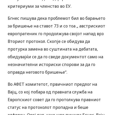
критериуми за членство во ЕУ.
Бгнес пишува дека проблемот бил во барањето
за бришење на ставот 73 и со тоа „ австрискиот
европратеник го продолжува својот напад врз
Вториот протокол. Скопје се обидува да
протурка замена во суштината на дебатата,
обидувајќи се да го сведе документот само на
незначителни историски спорови за да го
оправда неговото бришење“.
Во АФЕТ комитетот, првичниот предлог на
Вајц, со кој побара од правната служба на
Европскиот совет да го протолкува правниот
статус на протоколот пропадна и беше