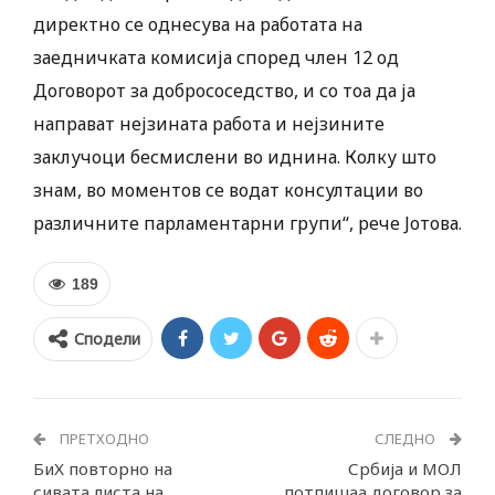
директно се однесува на работата на
заедничката комисија според член 12 од
Договорот за добрососедство, и со тоа да ја
направат нејзината работа и нејзините
заклучоци бесмислени во иднина. Колку што
знам, во моментов се водат консултации во
различните парламентарни групи“, рече Јотова.
189
Сподели
ПРЕТХОДНО
СЛЕДНО
БиХ повторно на
Србија и МОЛ
сивата листа на
потпишаа договор за