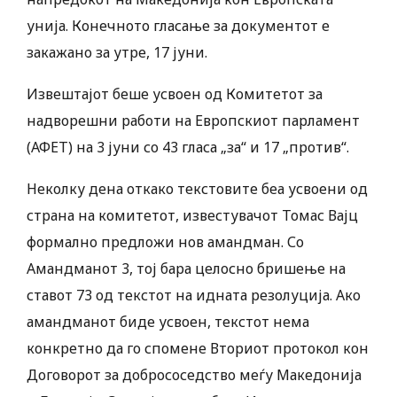
унија. Конечното гласање за документот е
закажано за утре, 17 јуни.
Извештајот беше усвоен од Комитетот за
надворешни работи на Европскиот парламент
(АФЕТ) на 3 јуни со 43 гласа „за“ и 17 „против“.
Неколку дена откако текстовите беа усвоени од
страна на комитетот, известувачот Томас Вајц
формално предложи нов амандман. Со
Амандманот 3, тој бара целосно бришење на
ставот 73 од текстот на идната резолуција. Ако
амандманот биде усвоен, текстот нема
конкретно да го спомене Вториот протокол кон
Договорот за добрососедство меѓу Македонија