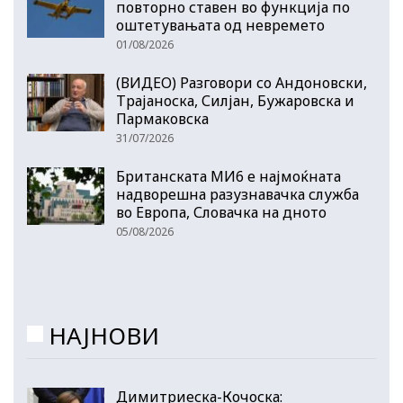
повторно ставен во функција по
оштетувањата од невремето
01/08/2026
(ВИДЕО) Разговори со Андоновски,
Трајаноска, Силјан, Бужаровска и
Пармаковска
31/07/2026
Британската МИ6 е најмоќната
надворешна разузнавачка служба
во Европа, Словачка на дното
05/08/2026
НАЈНОВИ
Димитриеска-Кочоска: