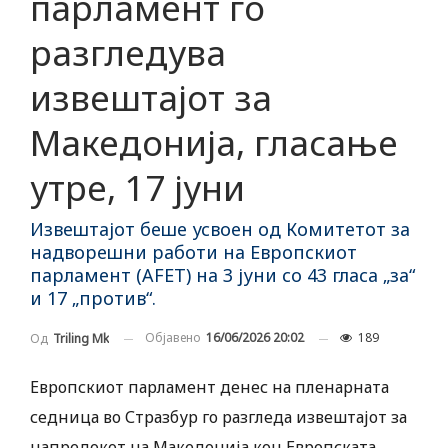
парламент го
разгледува
извештајот за
Македонија, гласање
утре, 17 јуни
Извештајот беше усвоен од Комитетот за
надворешни работи на Европскиот
парламент (AFET) на 3 јуни со 43 гласа „за“
и 17 „против“.
Објавено
16/06/2026 20:02
189
Од
Triling Mk
Европскиот парламент денес на пленарната
седница во Стразбур го разгледа извештајот за
напредокот на Македонија кон Европската