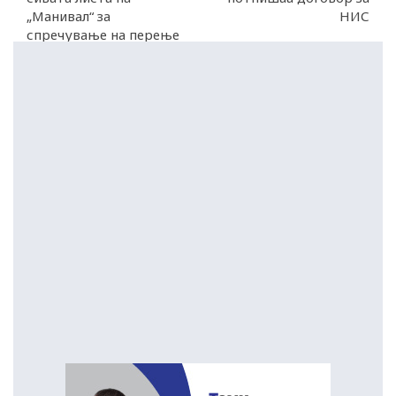
„Манивал“ за
НИС
спречување на перење
пари