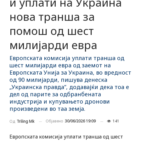
ѝ уплати на Украина
нова транша за
помош од шест
милијарди евра
Европската комисија уплати транша од
шест милијарди евра од заемот на
Европската Унија за Украина, во вредност
од 90 милијарди, пишува денеска
„Украинска правда“, додавајќи дека тоа е
дел од парите за одбранбената
индустрија и купувањето дронови
произведени во таа земја.
Објавено
30/06/2026 19:09
141
Од
Triling Mk
Европската комисија уплати транша од шест