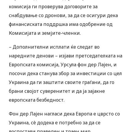
комисија ги проверува договорите за
снабдување со дронови, за да се осигури дека
финансиската поддршка има одобрение од
Комисијата и земјите-членки.
– Дополнителни исплати ќе следат во
наредните денови – изјави претседателката на
Европската комисија, Урсула фон дер Лајен, и
посочи дека станува збор за инвестиции со цел
Украина да ги заштити своите граѓани, да го
брани својот суверенитет и да ја зајакне
европската безбедност.
Фон дер Лајен нагласи дека Европа е цврсто со
Украина, сè додека е потребно за да се
воспостави праведен и траен мир.