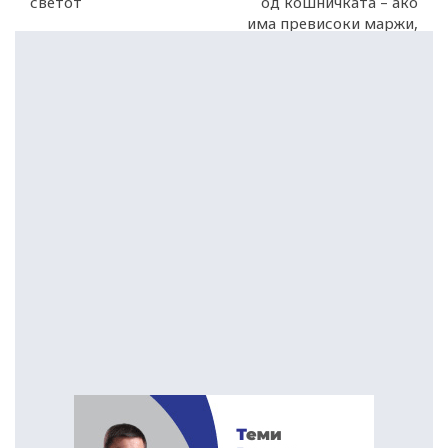
светот
од кошничката – ако
има превисоки маржи,
ќе реагираме