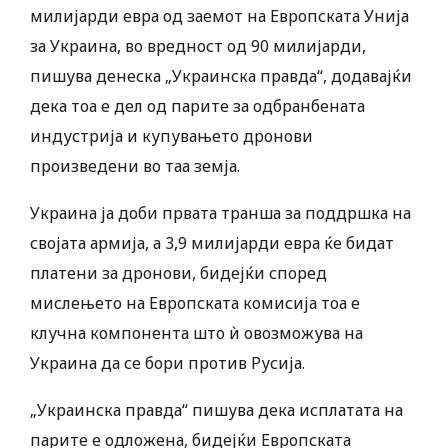
милијарди евра од заемот на Европската Унија
за Украина, во вредност од 90 милијарди,
пишува денеска „Украинска правда“, додавајќи
дека тоа е дел од парите за одбранбената
индустрија и купувањето дронови
произведени во таа земја.
Украина ја доби првата транша за поддршка на
својата армија, а 3,9 милијарди евра ќе бидат
платени за дронови, бидејќи според
мислењето на Европската комисија тоа е
клучна компонента што ѝ овозможува на
Украина да се бори против Русија.
„Украинска правда“ пишува дека исплатата на
парите е одложена, бидејќи Европската