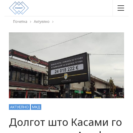
Почетна
Актуелно
АКТУЕЛНО
МКД
Долгот што Касами го