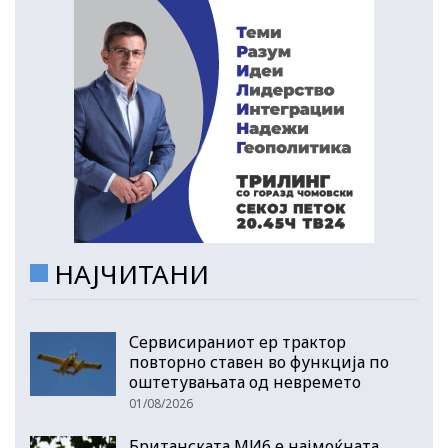
НАЈЧИТАНИ
Сервисираниот ер трактор
повторно ставен во функција по
оштетувањата од невремето
01/08/2026
Британската МИ6 е најмоќната