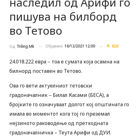
наследил од Арифи го
пишува на билборд
во Тетово
Објавено
16/12/2021 12:00
620
Од
Triling Mk
24.018.222 евра – тоа е сумата која осамна на
билнорд поставен во Тетово.
Ова го вети актуелниот тетовски
градоначалник – Билал Касами (БЕСА), а
бројките го означуваат долгот кој општината го
имала во моментот кога тој го преземал
нејзиното раководење од претходната
градоначалничка – Теута Арифи од ДУИ.