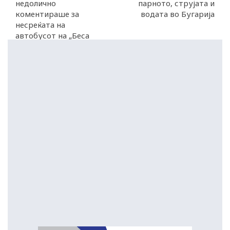
недолично
парното, струјата и
коментираше за
водата во Бугарија
несреќата на
автобусот на „Беса
Транс“