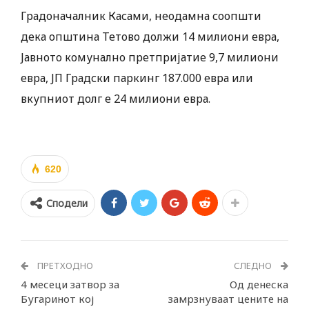
Градоначалник Касами, неодамна соопшти
дека општина Тетово должи 14 милиони евра,
Јавното комунално претпријатие 9,7 милиони
евра, ЈП Градски паркинг 187.000 евра или
вкупниот долг е 24 милиони евра.
620
Сподели
ПРЕТХОДНО
СЛЕДНО
4 месеци затвор за
Од денеска
Бугаринот кој
замрзнуваат цените на