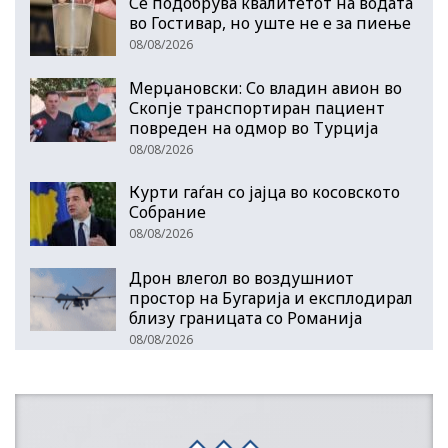
Се подобрува квалитетот на водата
во Гостивар, но уште не е за пиење
08/08/2026
Мерџановски: Со владин авион во
Скопје транспортиран пациент
повреден на одмор во Турција
08/08/2026
Курти гаѓан со јајца во косовското
Собрание
08/08/2026
Дрон влегол во воздушниот
простор на Бугарија и експлодирал
близу границата со Романија
08/08/2026