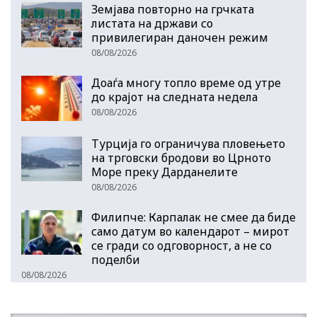
Земјава повторно на грчката
листата на држави со
привилегиран даночен режим
08/08/2026
Доаѓа многу топло време од утре
до крајот на следната недела
08/08/2026
Турција го ограничува пловењето
на трговски бродови во Црното
Море преку Дарданелите
08/08/2026
Филипче: Карпалак не смее да биде
само датум во календарот – мирот
се гради со одговорност, а не со
поделби
08/08/2026