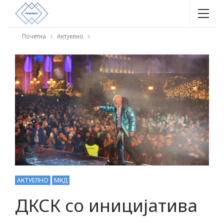
Почетна
Актуелно
АКТУЕЛНО
МКД
ДКСК со иницијатива