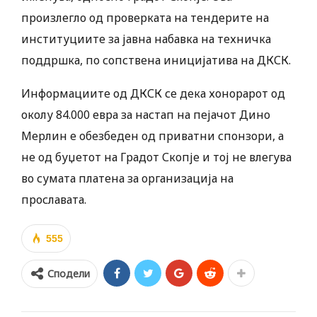
произлегло од проверката на тендерите на
институциите за јавна набавка на техничка
поддршка, по сопствена иницијатива на ДКСК.
Информациите од ДКСК се дека хонорарот од
околу 84.000 евра за настап на пејачот Дино
Мерлин е обезбеден од приватни спонзори, а
не од буџетот на Градот Скопје и тој не влегува
во сумата платена за организација на
прославата.
555
Сподели