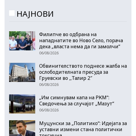
НАЈНОВИ
Филипче во одбрана на
нападнатите во Ново Село, порача
дека „власта нема да ги замолчи“
06/08/2026
Обвинителството поднесе жалба на
ослободителната пресуда за
Груевски во ,,Талир 2″
06/08/2026
„Им симнувам капа на РКМ“:
Сведочења за случајот „Мазут“
06/08/2026
Муцунски за „Политико“: Идејата за
уставни измени стана политички
токсична