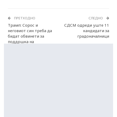
ПРЕТХОДНО
СЛЕДНО
Трамп: Сорос и
СДСМ одреди уште 11
неговиот син треба да
кандидати за
бидат обвинети за
градоначалници
поддршка на
насилните протести