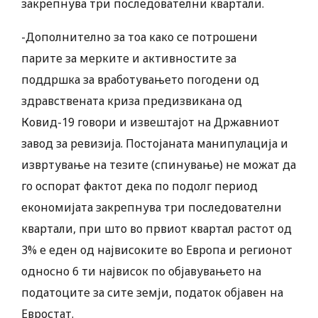
закрепнува три последователни квартали.
-Дополнително за тоа како се потрошени
парите за мерките и активностите за
поддршка за вработувањето погодени од
здравствената криза предизвикана од
Ковид-19 говори и извештајот на Државниот
завод за ревизија. Постојаната манипулација и
извртување на тезите (спинување) не можат да
го оспорат фактот дека по подолг период
економијата закрепнува три последователни
квартали, при што во првиот квартал растот од
3% е еден од највисоките во Европа и регионот
односно 6 ти највисок по објавувањето на
податоците за сите земји, податок објавен на
Евростат.