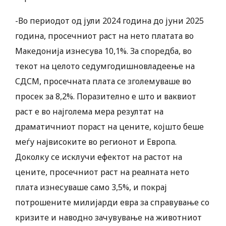
-Во периодот од јули 2024 година до јуни 2025
година, просечниот раст на нето платата во
Македонија изнесува 10,1%. За споредба, во
текот на целото седумгодишновладеење на
СДСМ, просечната плата се зголемуваше во
просек за 8,2%. Поразително е што и ваквиот
раст е во најголема мера резултат на
драматичниот пораст на цените, којшто беше
меѓу највисоките во регионот и Европа.
Доколку се исклучи ефектот на растот на
цените, просечниот раст на реалната нето
плата изнесуваше само 3,5%, и покрај
потрошените милијарди евра за справување со
кризите и наводно зачувување на животниот