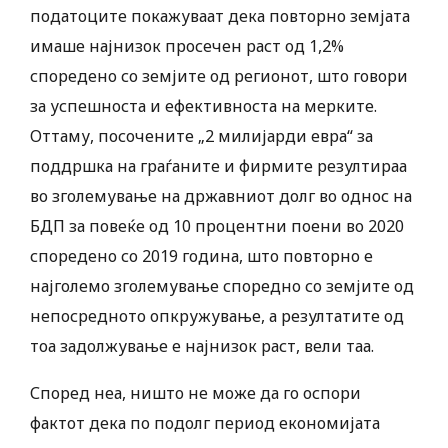
податоците покажуваат дека повторно земјата
имаше најнизок просечен раст од 1,2%
споредено со земјите од регионот, што говори
за успешноста и ефективноста на мерките.
Оттаму, посочените „2 милијарди евра“ за
поддршка на граѓаните и фирмите резултираа
во зголемување на државниот долг во однос на
БДП за повеќе од 10 процентни поени во 2020
споредено со 2019 година, што повторно е
најголемо зголемување споредно со земјите од
непосредното опкружување, а резултатите од
тоа задолжување е најнизок раст, вели таа.
Според неа, ништо не може да го оспори
фактот дека по подолг период економијата