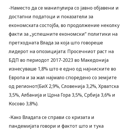
-Наместо да се манипулира со јавно објавени и
достапни податоци и показатели за
економската состојба, во продолжение неколку
факти за „успешните економски“ политики на
претходната Влада за која што говореше
лидерот на опозицијата: Просечниот раст на
БДП во периодот 2017-2023 во Македонија
изнесуваше 1,8% што е едно од наjниските во
Европа и за жал најмало споредено со земјите
од регионот(БиХ 2,9%, Словенија 3,2%, Хрватска
3,5%, Албанија и Црна Гора 3,5%, Србија 3,6% и
Косово 3,8%).
-Како Владата се справи со кризата и
пандемијата говори и фактот што и тука