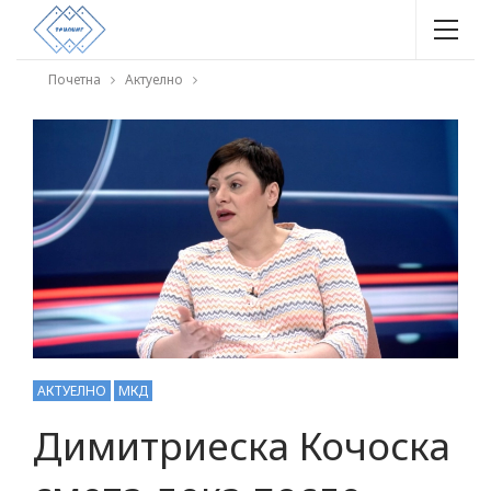
Почетна
Актуелно
АКТУЕЛНО
МКД
Димитриеска Кочоска