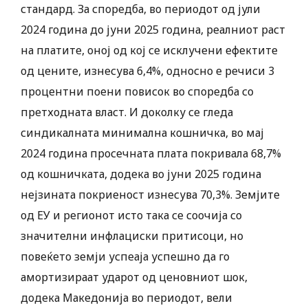
стандард. За споредба, во периодот од јули
2024 година до јуни 2025 година, реалниот раст
на платите, оној од кој се исклучени ефектите
од цените, изнесува 6,4%, односно е речиси 3
процентни поени повисок во споредба со
претходната власт. И доколку се гледа
синдикалната минимална кошничка, во мај
2024 година просечната плата покривала 68,7%
од кошничката, додека во јуни 2025 година
нејзината покриеност изнесува 70,3%. Земјите
од ЕУ и регионот исто така се соочија со
значителни инфлациски притисоци, но
повеќето земји успеаја успешно да го
амортизираат ударот од ценовниот шок,
додека Македонија во периодот, вели