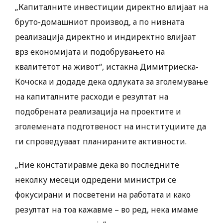
„Капиталните инвестиции директно влијаат на
бруто-домашниот производ, а по нивната
реализација директно и индиректно влијаат
врз економијата и подобрувањето на
квалитетот на живот“, истакна Димитриеска-
Кочоска и додаде дека одлуката за зголемување
на капиталните расходи е резултат на
подобрената реализација на проектите и
зголемената подготвеност на институциите да
ги спроведуваат планираните активности.
„Ние констатиравме дека во последните
неколку месеци одредени министри се
фокусирани и посветени на работата и како
резултат на тоа кажавме – во ред, нека имаме