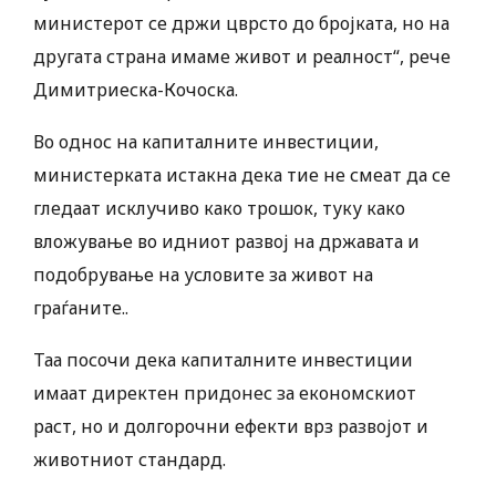
министерот се држи цврсто до бројката, но на
другата страна имаме живот и реалност“, рече
Димитриеска-Кочоска.
Во однос на капиталните инвестиции,
министерката истакна дека тие не смеат да се
гледаат исклучиво како трошок, туку како
вложување во идниот развој на државата и
подобрување на условите за живот на
граѓаните..
Таа посочи дека капиталните инвестиции
имаат директен придонес за економскиот
раст, но и долгорочни ефекти врз развојот и
животниот стандард.