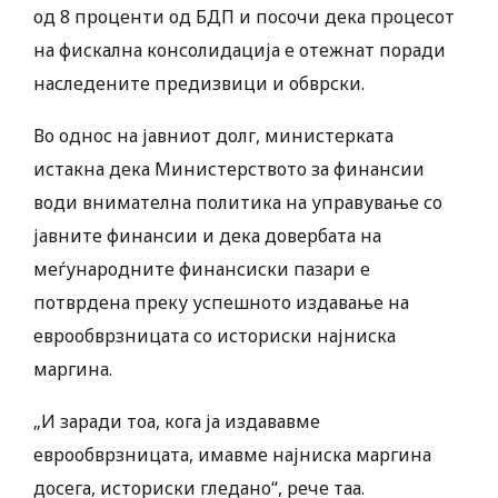
од 8 проценти од БДП и посочи дека процесот
на фискална консолидација е отежнат поради
наследените предизвици и обврски.
Во однос на јавниот долг, министерката
истакна дека Министерството за финансии
води внимателна политика на управување со
јавните финансии и дека довербата на
меѓународните финансиски пазари е
потврдена преку успешното издавање на
еврообврзницата со историски најниска
маргина.
„И заради тоа, кога ја издававме
еврообврзницата, имавме најниска маргина
досега, историски гледано“, рече таа.