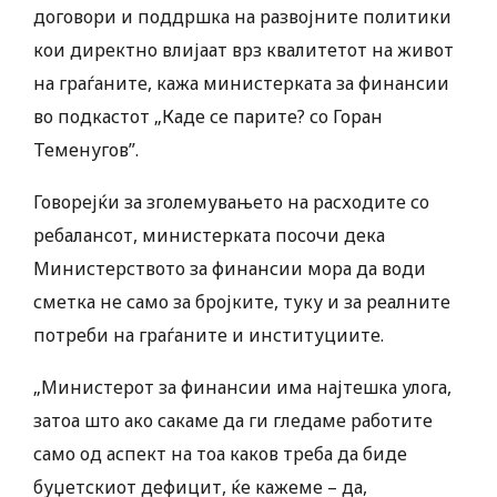
договори и поддршка на развојните политики
кои директно влијаат врз квалитетот на живот
на граѓаните, кажа министерката за финансии
во подкастот „Каде се парите? со Горан
Теменугов”.
Говорејќи за зголемувањето на расходите со
ребалансот, министерката посочи дека
Министерството за финансии мора да води
сметка не само за бројките, туку и за реалните
потреби на граѓаните и институциите.
„Министерот за финансии има најтешка улога,
затоа што ако сакаме да ги гледаме работите
само од аспект на тоа каков треба да биде
буџетскиот дефицит, ќе кажеме – да,