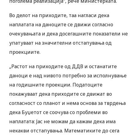
поголема реализација“, рече министерката.
Во делот на приходите, таа нагласи дека
наплатата на даноците се движи согласно
очекувањата и дека досегашните показатели не
упатуваат на значителни отстапувања од
проекциите.
„Растот на приходите од ДДВ и останатите
даноци е над нивото потребно за исполнување
на годишните проекции. Податоците
покажуваат дека приходите се движат во
согласност со планот и нема основа за тврдења
дека Буџетот се соочува со проблеми во
наплатата: Јас не можам да кажам дека има
некакви отстапувања. Математиките до сега