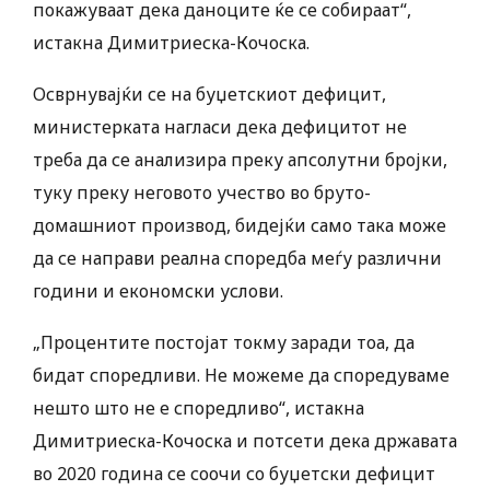
покажуваат дека даноците ќе се собираат“,
истакна Димитриеска-Кочоска.
Осврнувајќи се на буџетскиот дефицит,
министерката нагласи дека дефицитот не
треба да се анализира преку апсолутни бројки,
туку преку неговото учество во бруто-
домашниот производ, бидејќи само така може
да се направи реална споредба меѓу различни
години и економски услови.
„Процентите постојат токму заради тоа, да
бидат споредливи. Не можеме да споредуваме
нешто што не е споредливо“, истакна
Димитриеска-Кочоска и потсети дека државата
во 2020 година се соочи со буџетски дефицит