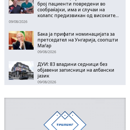
број пациенти повредени во
сообраќајки, има и случаи на
колапс предизвикан од високите…
09/08/2026
Бака ја прифати номинацијата за
претседател на Унгарија, соопшти
Маѓар
09/08/2026
ДУИ: 83 владини седници без
објавени записници на албански
јазик
09/08/2026