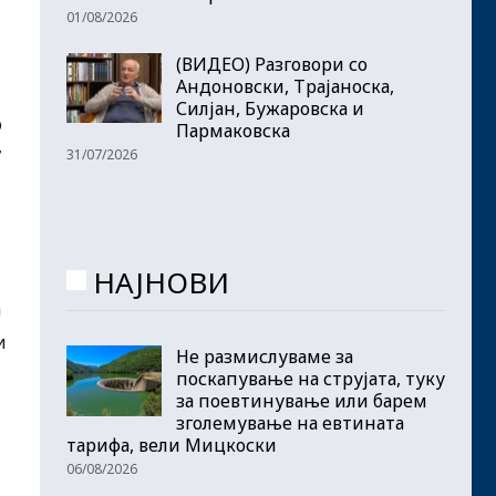
01/08/2026
(ВИДЕО) Разговори со
Андоновски, Трајаноска,
Силјан, Бужаровска и
о
Пармаковска
31/07/2026
7
НАЈНОВИ
а
и
Не размислуваме за
поскапување на струјата, туку
за поевтинување или барем
зголемување на евтината
тарифа, вели Мицкоски
06/08/2026