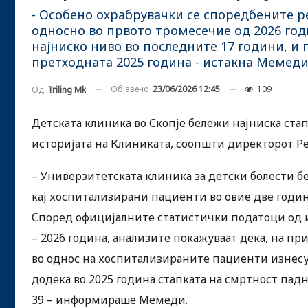
- Особено охрабрувачки се споредбените ре
односно во првото тромесечие од 2026 годи
најниско ниво во последните 17 години, и
претходната 2025 година - истакна Мемеди
Објавено
23/06/2026 12:45
109
Од
Triling Mk
Детската клиника во Скопје бележи најниска ста
историјата на Клиниката, соопшти директорот 
– Универзитетската клиника за детски болести 
кај хоспитализирани пациенти во овие две годин
Според официјалните статистички податоци од 
– 2026 година, анализите покажуваат дека, на п
во однос на хоспитализираните пациенти изнесува
додека во 2025 година стапката на смртност падн
39 – информираше Мемеди.