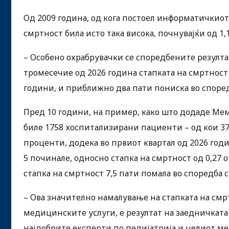
Од 2009 година, од кога постоел информатичкиот 
смртност била исто така висока, почнувајќи од 1,
– Особено охрабрувачки се споредбените резултат
тромесечие од 2026 година стапката на смртност 
години, и приближно два пати пониска во според
Пред 10 години, на пример, како што додаде Мем
биле 1758 хоспитализирани пациенти – од кои 37
проценти, додека во првиот квартал од 2026 год
5 починале, односно стапка на смртност од 0,27
стапка на смртност 7,5 пати помала во споредба с
– Ова значително намалување на стапката на смрт
медицинските услуги, е резултат на заедничката
најдобрите експерти по педијатрија и целиот 