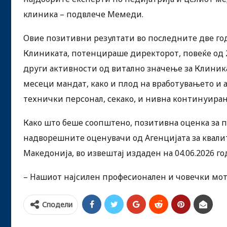
клиника – подвлече Мемеди.
Овие позитивни резултати во последните две го
Клиниката, потенцираше директорот, повеќе од
други активности од витално значење за Клиникат
месеци мандат, како и плод на вработувањето 
технички персонал, секако, и нивна континуирана
Како што беше соопштено, позитивна оценка за п
надворешните оценувачи од Агенцијата за квалит
Македонија, во извештај издаден на 04.06.2026 го
– Нашиот најсилен професионален и човечки моти
Сподели