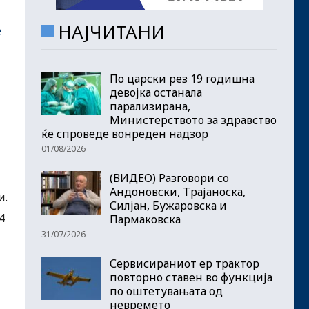
НАЈЧИТАНИ
е
По царски рез 19 годишна
девојка останала
парализирана,
Министерството за здравство
ќе спроведе вонреден надзор
01/08/2026
(ВИДЕО) Разговори со
Андоновски, Трајаноска,
и.
Силјан, Бужаровска и
4
Пармаковска
31/07/2026
Сервисираниот ер трактор
повторно ставен во функција
по оштетувањата од
невремето