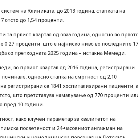
систем на Клиниката, до 2013 година, стапката на
17 отсто до 1,54 проценти.
и за првиот квартал од оваа година, односно во првот
е 0,27 проценти, што е најниско ниво во последните 1
ба со претходната 2025 година – истакна Мемеди.
еди, во првиот квартал од 2016 година, регистрирани
 починале, односно стапка на смртност од 2,10
ина регистрирани се 1841 хоспитализирани пациенти, 
 отсто, што претставува намалување од 770 проценти ил
о пред 10 години.
ност, како клучен параметар за квалитетот на
 тимска посветеност и 24-часовниот ангажман на
медицински и немедицински персонал на Детската