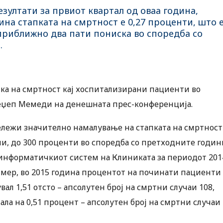
зултати за првиот квартал од оваа година,
на стапката на смртност е 0,27 проценти, што 
 приближно два пати пониска во споредба со
.
пка на смртност кај хоспитализирани пациенти во
Реџеп Мемеди на денешната прес-конференција.
бележи значително намалување на стапката на смртност
и, до 300 проценти во споредба со претходните годин
информатичкиот систем на Клиниката за периодот 201
ример, во 2015 година процентот на починати пациенти
л 1,51 отсто – апсолутен број на смртни случаи 108,
ала на 0,51 процент – апсолутен број на смртни случаи