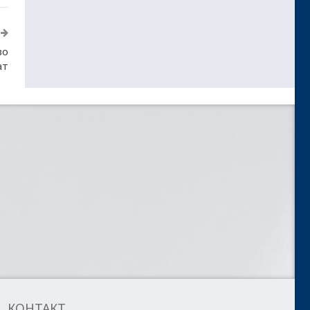
во
ат
КОНТАКТ