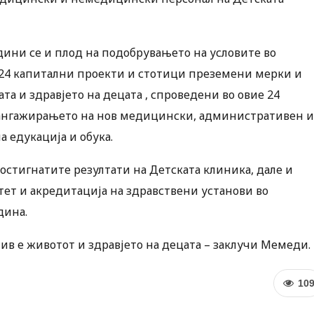
дини се и плод на подобрувањето на условите во
 24 капитални проекти и стотици преземени мерки и
а и здравјето на децата , спроведени во овие 24
и ангажирањето на нов медицински, административен и
 едукација и обука.
остигнатите резултати на Детската клиника, дале и
ет и акредитација на здравствени установи во
дина.
в е животот и здравјето на децата – заклучи Мемеди.
10