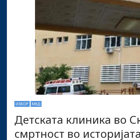
ИЗБОР
МКД
Детската клиника во Ск
смртност во историјат