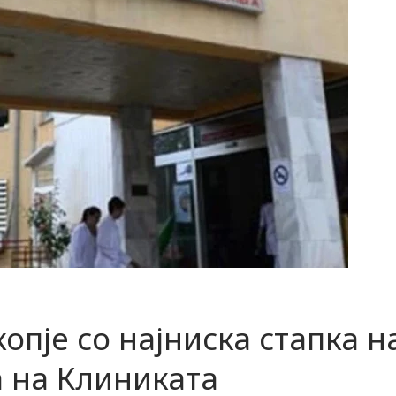
опје со најниска стапка н
а на Клиниката