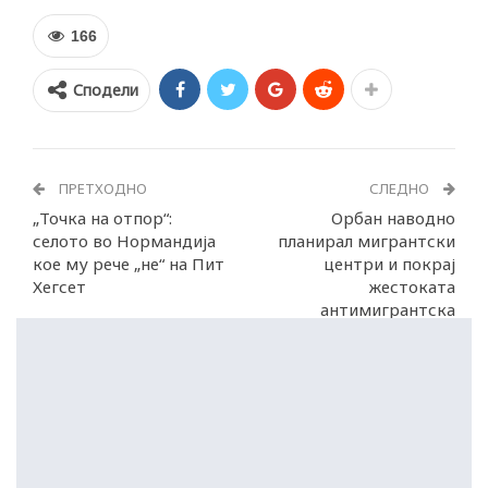
166
Сподели
ПРЕТХОДНО
СЛЕДНО
„Точка на отпор“:
Орбан наводно
селото во Нормандија
планирал мигрантски
кое му рече „не“ на Пит
центри и покрај
Хегсет
жестоката
антимигрантска
реторика