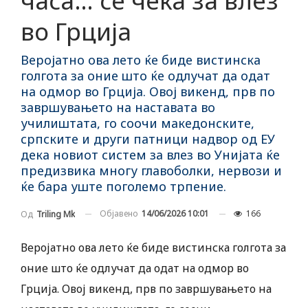
часа… се чека за влез
во Грција
Веројатно ова лето ќе биде вистинска
голгота за оние што ќе одлучат да одат
на одмор во Грција. Овој викенд, прв по
завршувањето на наставата во
училиштата, го соочи македонските,
српските и други патници надвор од ЕУ
дека новиот систем за влез во Унијата ќе
предизвика многу главоболки, нервози и
ќе бара уште поголемо трпение.
Објавено
14/06/2026 10:01
166
Од
Triling Mk
Веројатно ова лето ќе биде вистинска голгота за
оние што ќе одлучат да одат на одмор во
Грција. Овој викенд, прв по завршувањето на