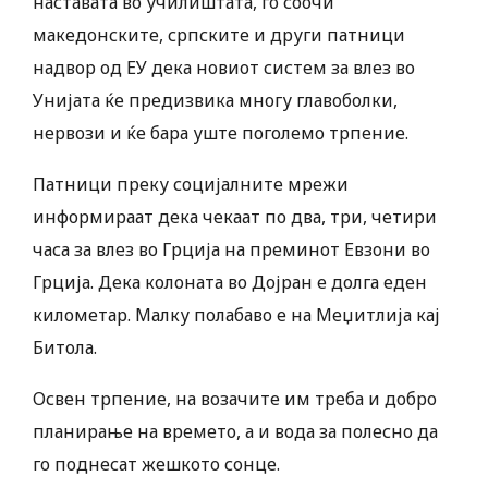
наставата во училиштата, го соочи
македонските, српските и други патници
надвор од ЕУ дека новиот систем за влез во
Унијата ќе предизвика многу главоболки,
нервози и ќе бара уште поголемо трпение.
Патници преку социјалните мрежи
информираат дека чекаат по два, три, четири
часа за влез во Грција на преминот Евзони во
Грција. Дека колоната во Дојран е долга еден
километар. Малку полабаво е на Меџитлија кај
Битола.
Освен трпение, на возачите им треба и добро
планирање на времето, а и вода за полесно да
го поднесат жешкото сонце.