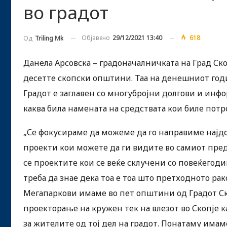
во градот
Објавено
29/12/2021 13:40
618
Од
Triling Mk
Данела Арсовска – градоначалничката на Град Скоп
десетте скопски општини. Таа на денешниот год
Градот е заглавен со многубројни долгови и инф
каква била намената на средствата кои биле пот
„Се фокусираме да можеме да го направиме најдо
проекти кои можете да ги видите во самиот пред
се проектите кои се веќе склучени со повеќегоди
треба да знае дека тоа е тоа што претходното ра
Мегапаркови имаме во пет општини од Градот Ск
проекторање на кружен тек на влезот во Скопје к
за жителите од тој дел на градот. Понатаму имам