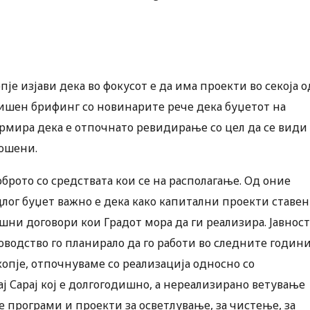
је изјави дека во фокусот е да има проекти во секоја о
ишен брифинг со новинарите рече дека буџетот на
ормира дека е отпочнато ревидирање со цел да се види
рошени.
брото со средствата кои се на располагање. Од оние
лог буџет важно е дека како капитални проекти ставе
шни договори кои Градот мора да ги реализира. Јавност
ководство го планирало да го работи во следните години
опје, отпочнуваме со реализација односно со
ај Сарај кој е долгогодишно, а нереализирано ветување
е програми и проекти за осветлување, за чистење, за