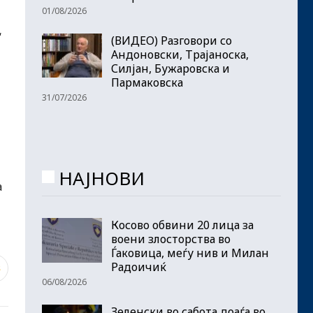
01/08/2026
“
(ВИДЕО) Разговори со
Андоновски, Трајаноска,
Силјан, Бужаровска и
Пармаковска
31/07/2026
НАЈНОВИ
а
Косово обвини 20 лица за
воени злосторства во
Ѓаковица, меѓу нив и Милан
Радоичиќ
8
06/08/2026
Зеленски во сабота доаѓа во