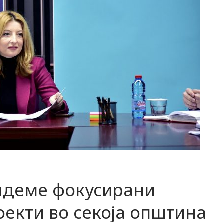
бидеме фокусирани
екти во секоја општина