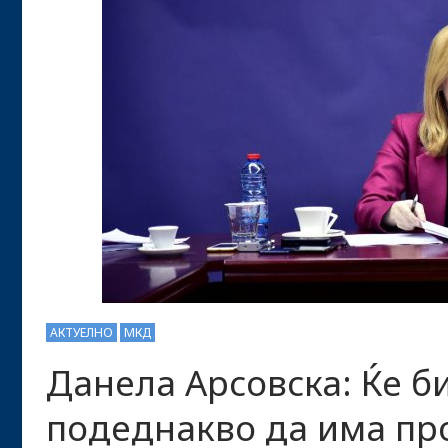
АКТУЕЛНО
МКД
Данела Арсовска: Ќе 
подеднакво да има про