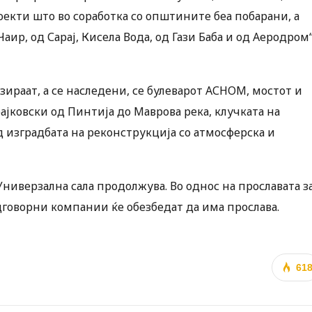
роекти што во соработка со општините беа побарани, а
ир, од Сарај, Кисела Вода, од Гази Баба и од Аеродром
зираат, а се наследени, се булеварот АСНОМ, мостот и
рајковски од Пинтија до Маврова река, клучката на
д изградбата на реконструкција со атмосферска и
ниверзална сала продолжува. Во однос на прославата з
дговорни компании ќе обезбедат да има прослава.
61