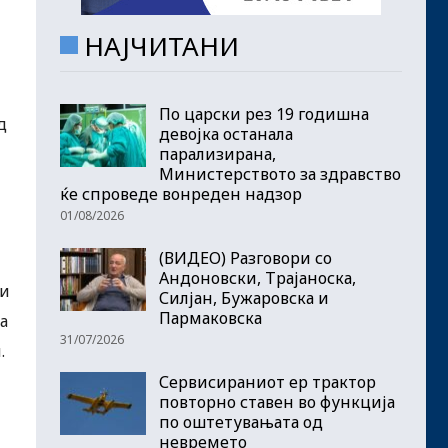
НАЈЧИТАНИ
По царски рез 19 годишна
д
девојка останала
парализирана,
Министерството за здравство
ќе спроведе вонреден надзор
01/08/2026
(ВИДЕО) Разговори со
Андоновски, Трајаноска,
ни
Силјан, Бужаровска и
Пармаковска
а
31/07/2026
.
Сервисираниот ер трактор
повторно ставен во функција
по оштетувањата од
невремето