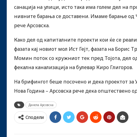
санација на улици, исто така има голем дел на п
нивните барања се доставени. Имаме барање од Ча
рече Арсовска.
Како дел од капиталните проекти кои ќе се реали
фазата кај новиот мол Ист Гејт, фазата на Борис Т
Момин поток со кружниот тек пред Тојота, дел о
фекална канализација на булевар Киро Глигоров.
На брифингот беше посочено и дека проектот за У
Нова Година – Арсовска рече дека општествено о
Данела Арсовска
Сподели