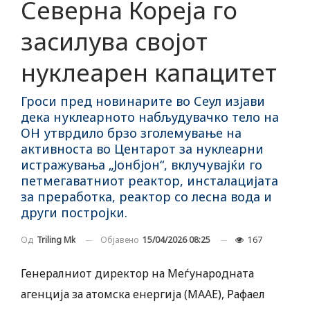
Северна Кореја го
засилува својот
нуклеарен капацитет
Гроси пред новинарите во Сеул изјави
дека нуклеарното набљудувачко тело на
ОН утврдило брзо зголемување на
активноста во Центарот за нуклеарни
истражувања „Јонбјон“, вклучувајќи го
петмегаватниот реактор, инсталацијата
за преработка, реактор со лесна вода и
други постројки.
Објавено
15/04/2026 08:25
167
Од
Triling Mk
Генералниот директор на Меѓународната
агенција за атомска енергија (МААЕ), Рафаел