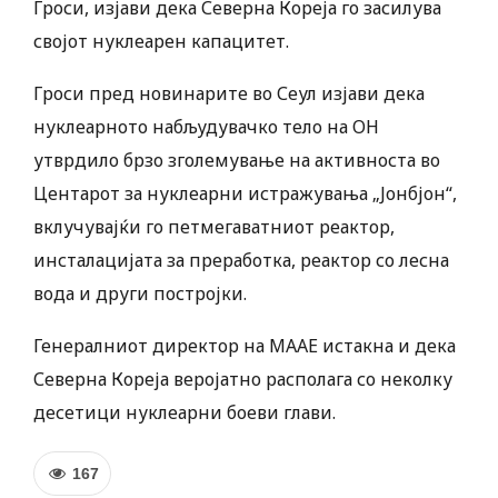
Гроси, изјави дека Северна Кореја го засилува
својот нуклеарен капацитет.
Гроси пред новинарите во Сеул изјави дека
нуклеарното набљудувачко тело на ОН
утврдило брзо зголемување на активноста во
Центарот за нуклеарни истражувања „Јонбјон“,
вклучувајќи го петмегаватниот реактор,
инсталацијата за преработка, реактор со лесна
вода и други постројки.
Генералниот директор на МААЕ истакна и дека
Северна Кореја веројатно располага со неколку
десетици нуклеарни боеви глави.
167