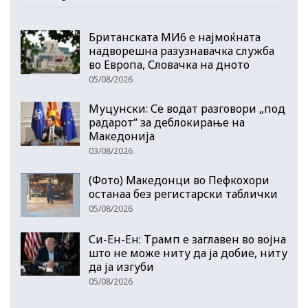
Британската МИ6 е најмоќната
надворешна разузнавачка служба
во Европа, Словачка на дното
05/08/2026
Муцунски: Се водат разговори „под
радарот“ за деблокирање на
Македонија
03/08/2026
(Фото) Македонци во Пефкохори
останаа без регистарски таблички
05/08/2026
Си-Ен-Ен: Трамп е заглавен во војна
што не може ниту да ја добие, ниту
да ја изгуби
05/08/2026