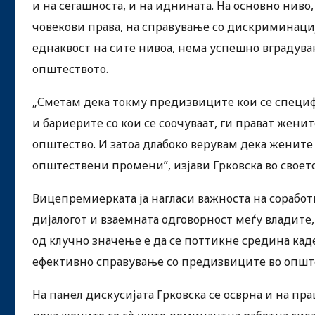
и на сегашноста, и на иднината. На основно ниво
човекови права, на справување со дискриминациј
еднаквост на сите нивоа, нема успешно вградув
општеството.
„Сметам дека токму предизвиците кои се специ
и бариерите со кои се соочуваат, ги прават жен
општество. И затоа длабоко верувам дека жените
општествени промени”, изјави Грковска во своет
Вицепремиерката ја нагласи важноста на соработк
дијалогот и взаемната одговорност меѓу владите
од клучно значење е да се поттикне средина кад
ефективно справување со предизвиците во општ
На панел дискусијата Грковска се осврна и на пра