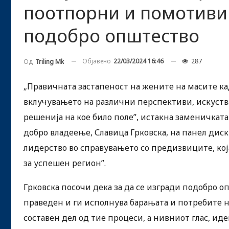
поотпорни и помотиви
подобро општество
Објавено
22/03/2024 16:46
287
Од
Triling Mk
„Правичната застапеност на жените на масите кад
вклучувањето на различни перспективи, искуств
решенија на кое било поле”, истакна заменичката
добро владеење, Славица Грковска, на панел диск
лидерство во справувањето со предизвиците, кој
за успешен регион”.
Грковска посочи дека за да се изгради подобро о
праведен и ги исполнува барањата и потребите н
составен дел од тие процеси, а нивниот глас, и