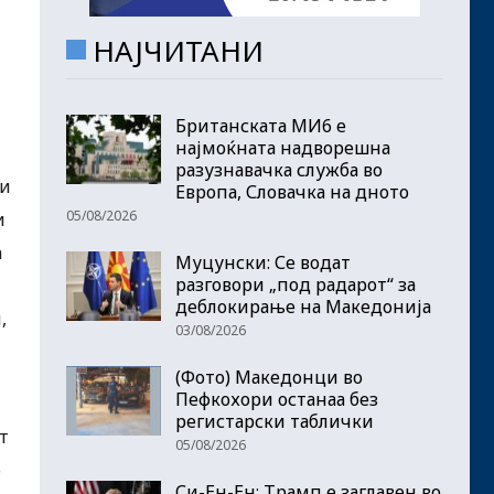
НАЈЧИТАНИ
Британската МИ6 е
најмоќната надворешна
разузнавачка служба во
ќи
Европа, Словачка на дното
05/08/2026
и
а
Муцунски: Се водат
разговори „под радарот“ за
деблокирање на Македонија
,
03/08/2026
(Фото) Македонци во
Пефкохори останаа без
регистарски таблички
т
05/08/2026
о
Си-Ен-Ен: Трамп е заглавен во