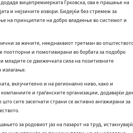
, додаде вицепремиерката Грковска, ова е прашање на
ата и нејзините извори. Бидејќи без стремеж за
ање на принципите на добро владеење во системот и
фични за жените, нееднаквиот третман во општествот
ите поотпорни и помотивирани во борбата за подобро
 и младите се движечката сила на позитивните
о излагање.
ата, вклучително и на регионално ниво, како и
, компаниите и граѓанските организации, додавајќи де
е што сите засегнати страни се активно ангажирани за
еството.
шањето за родовиот јаз на пазарот на труд, истакнувајќ