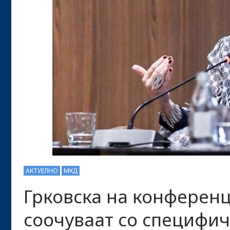
АКТУЕЛНО
МКД
Грковска на конференц
соочуваат со специфич