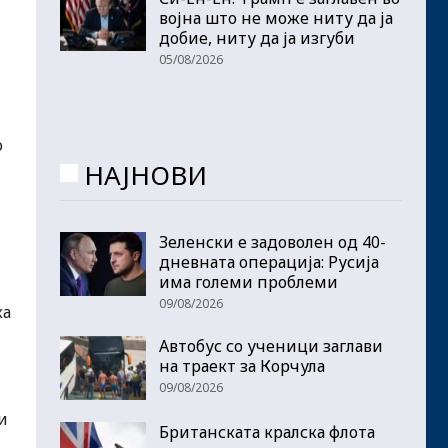
војна што не може ниту да ја
добие, ниту да ја изгуби
05/08/2026
о
НАЈНОВИ
Зеленски е задоволен од 40-
дневната операција: Русија
има големи проблеми
09/08/2026
ка
Автобус со ученици заглави
на траект за Корчула
09/08/2026
и
Британската кралска флота