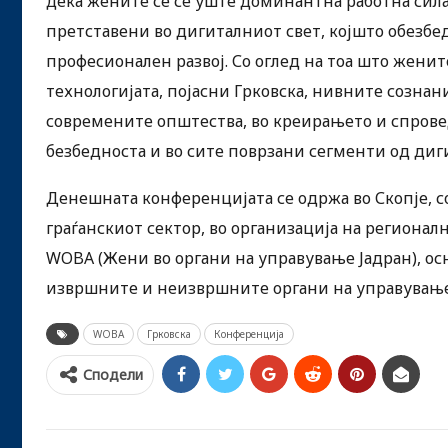
дека жените се сè уште доминантна работна сила
претставени во дигиталниот свет, којшто обезбе
професионален развој. Со оглед на тоа што жени
технологијата, појасни Грковска, нивните сознан
современите општества, во креирањето и спровед
безбедноста и во сите поврзани сегменти од ди
Денешната конференцијата се одржа во Скопје, с
граѓанскиот сектор, во организација на региона
WOBA (Жени во органи на управување Јадран), осн
извршните и неизвршните органи на управување
WOBA
Грковска
Конференција
Сподели