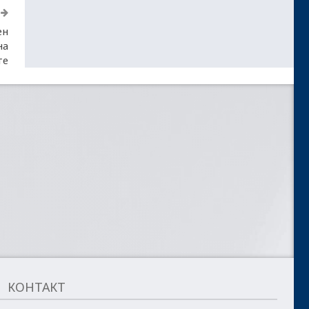
ен
на
те
КОНТАКТ