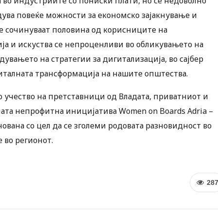
 во индустриите со пониски плати, но се недоволно
дува повеќе можности за економско зајакнување и
те сочинуваат половина од корисниците на
ија и искуства се непроценливи во обликувањето на
увањето на стратегии за дигитализација, во сајбер
гиталната трансформација на нашите општества.
о учество на претставници од Владата, приватниот и
лната непрофитна иницијатива Women on Boards Adria –
ована со цел да се зголеми родовата разновидност во
 во регионот.
28