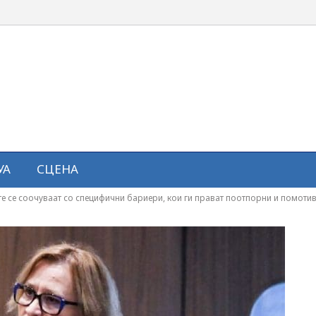
УА
СЦЕНА
е се соочуваат со специфични бариери, кои ги прават поотпорни и помот