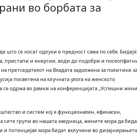
рани во борбата за
е што се носат одлуки е предност сама по себе. Бидеј
а, пристапи и енергии, води до подобри и посеопфатн
 на претседателот на Владата задолжена за политики з
усија посветена на клучната улога на женското
а се одржа во рамки на конференцијата „Успешни жени
пштество и систем кој е функционален, ефикасен,
а сите групи во нашата заедница, жените мора да бида
деи и потенцијал мора бидат вклучени во дизајнирањет