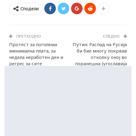
Сподели
ПРЕТХОДНО
СЛЕДНО
Протест за поголема
Путин: Распад на Русија
минимална плата, за
би бил многу покрвав
недела неработен ден и
отколку оној во
регрес за сите
поранешна Југославија
работници