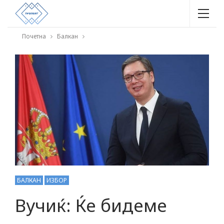
Почетна
Балкан
БАЛКАН
ИЗБОР
Вучиќ: Ќе бидеме