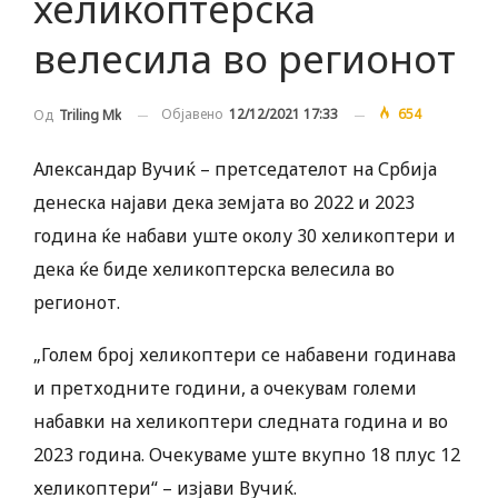
хеликоптерска
велесила во регионот
Објавено
12/12/2021 17:33
654
Од
Triling Mk
Александар Вучиќ – претседателот на Србија
денеска најави дека земјата во 2022 и 2023
година ќе набави уште околу 30 хеликоптери и
дека ќе биде хеликоптерска велесила во
регионот.
„Голем број хеликоптери се набавени годинава
и претходните години, а очекувам големи
набавки на хеликоптери следната година и во
2023 година. Очекуваме уште вкупно 18 плус 12
хеликоптери“ – изјави Вучиќ.