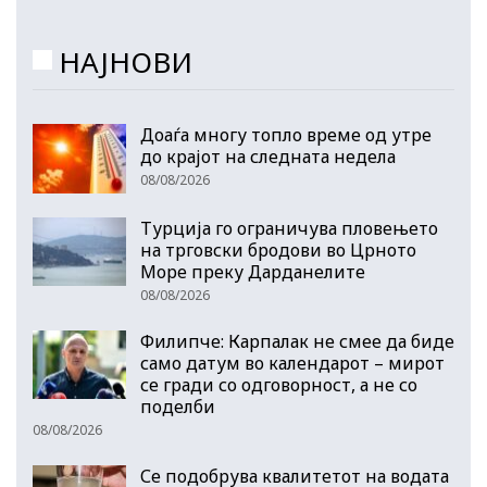
НАЈНОВИ
Доаѓа многу топло време од утре
до крајот на следната недела
08/08/2026
Турција го ограничува пловењето
на трговски бродови во Црното
Море преку Дарданелите
08/08/2026
Филипче: Карпалак не смее да биде
само датум во календарот – мирот
се гради со одговорност, а не со
поделби
08/08/2026
Се подобрува квалитетот на водата