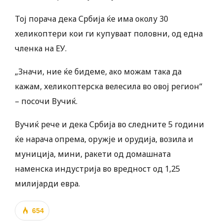
Тој порача дека Србија ќе има околу 30
хеликоптери кои ги купуваат половни, од една
членка на ЕУ.
„Значи, ние ќе бидеме, ако можам така да
кажам, хеликоптерска велесила во овој регион“
– посочи Вучиќ.
Вучиќ рече и дека Србија во следните 5 години
ќе нарача опрема, оружје и орудија, возила и
муниција, мини, ракети од домашната
наменска индустрија во вредност од 1,25
милијарди евра.
654