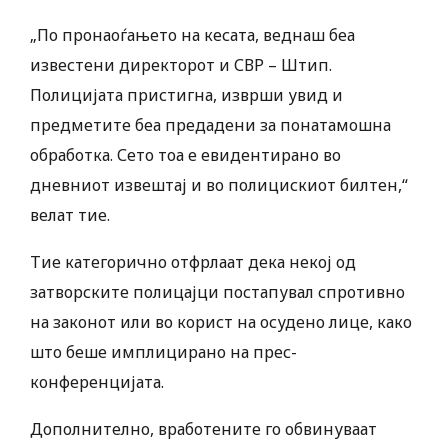
„По пронаоѓањето на кесата, веднаш беа
известени директорот и СВР – Штип.
Полицијата пристигна, изврши увид и
предметите беа предадени за понатамошна
обработка. Сето тоа е евидентирано во
дневниот извештај и во полицискиот билтен,“
велат тие.
Тие категорично отфрлаат дека некој од
затворските полицајци постапувал спротивно
на законот или во корист на осудено лице, како
што беше имплицирано на прес-
конференцијата.
Дополнително, вработените го обвинуваат