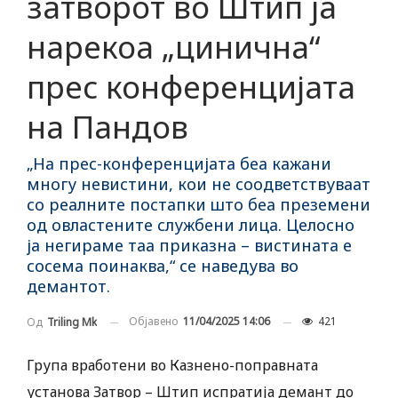
затворот во Штип ја
нарекоа „цинична“
прес конференцијата
на Пандов
„На прес-конференцијата беа кажани
многу невистини, кои не соодветствуваат
со реалните постапки што беа преземени
од овластените службени лица. Целосно
ја негираме таа приказна – вистината е
сосема поинаква,“ се наведува во
демантот.
Објавено
11/04/2025 14:06
421
Од
Triling Mk
Група вработени во Казнено-поправната
установа Затвор – Штип испратија демант до