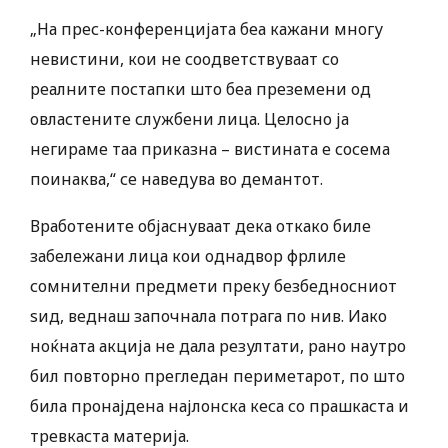
„На прес-конференцијата беа кажани многу
невистини, кои не соодветствуваат со
реалните постапки што беа преземени од
овластените службени лица. Целосно ја
негираме таа приказна – вистината е сосема
поинаква,“ се наведува во демантот.
Вработените објаснуваат дека откако биле
забележани лица кои однадвор фрлиле
сомнителни предмети преку безбедносниот
ѕид, веднаш започнала потрага по нив. Иако
ноќната акција не дала резултати, рано наутро
бил повторно прегледан периметарот, по што
била пронајдена најлонска кеса со прашкаста и
тревкаста материја.