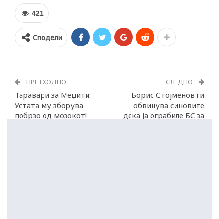
421
Сподели
ПРЕТХОДНО
СЛЕДНО
Таравари за Меџити:
Борис Стојменов ги
Устата му зборува
обвинува синовите
побрзо од мозокот!
дека ја ограбиле БС за
30 милиони евра