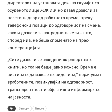
директорот на установата дека во случајот со
осуденото лице Ж.Ж. лично давал дозволи за
посети надвор од работното време, преку
телефонски повици до одговорниот на смена,
како и дозволи за вонредни пакети – што,
според нив, не беше споменато на прес-
конференцијата.
„Сите дозволи се заведени во рапортните
книги, но тоа не беше јавно кажано. Време е
вистината да излезе на виделина,“ порачуваат
вработените, повикувајќи на одговорност,
транспарентност и објективно информирање
на јавноста.
Затвори
Пандов