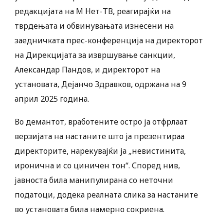
редакцијата на М Нет-ТВ, реагирајќи на
тврдењата и обвинувањата изнесени на
заедничката прес-конференција на директорот
на Дирекцијата за извршување санкции,
Александар Пандов, и директорот на
установата, Дејанчо Здравков, одржана на 9
април 2025 година.
Во демантот, вработените остро ја отфрлаат
верзијата на настаните што ја презентираа
директорите, нарекувајќи ја „невистинита,
иронична и со циничен тон“. Според нив,
јавноста била манипулирана со неточни
податоци, додека реалната слика за настаните
во установата била намерно сокриена.