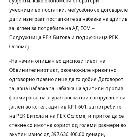
субјекти, како економски оператори –
учесници во постапки, меѓусебно се договарале
да ги изиграат постапките за набавка на адитив
за јаглен за потребите на АД ЕСМ –
Подружница РЕК Битола и подружница РЕК
Осломеј.
-На начин опишан во диспозитивот на
Обвинителниот акт, овозможиле кривично
одговорно правно лице да го добие Договорот
за јавна набавка за набавка на адитиви против
формирање на згура/троска при согорување на
јаглен во котел, адитив RPT 601, за потребите
на РЕК Битола и на РЕК Осломеј и притоа да се
стекне со имотна корист од големи размери во
вкупен износ од 397.636.400,00 денари,