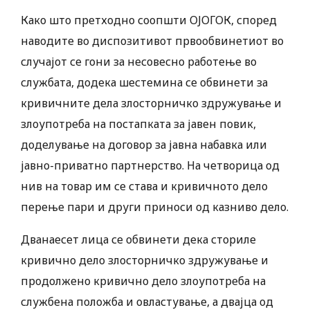
Како што претходно соопшти ОЈОГОК, според
наводите во диспозитивот првообвинетиот во
случајот се гони за несовесно работење во
службата, додека шестемина се обвинети за
кривичните дела злосторничко здружување и
злоупотреба на постапката за јавен повик,
доделување на договор за јавна набавка или
јавно-приватно партнерство. На четворица од
нив на товар им се става и кривичното дело
перење пари и други приноси од казниво дело.
Дванаесет лица се обвинети дека сториле
кривично дело злосторничко здружување и
продолжено кривично дело злоупотреба на
службена положба и овластување, а двајца од