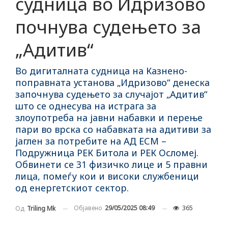
судница во Идризово
почнува судењето за
„Адитив“
Во дигиталната судница на Казнено-
поправната установа „Идризово“ денеска
започнува судењето за случајот „Адитив“
што се однесува на истрага за
злоупотреба на јавни набавки и перење
пари во врска со набавката на адитиви за
јаглен за потребите на АД ЕСМ –
Подружница РЕК Битола и РЕК Осломеј.
Обвинети се 31 физичко лице и 5 правни
лица, помеѓу кои и високи службеници
од енергетскиот сектор.
Објавено
29/05/2025 08:49
365
Од
Triling Mk