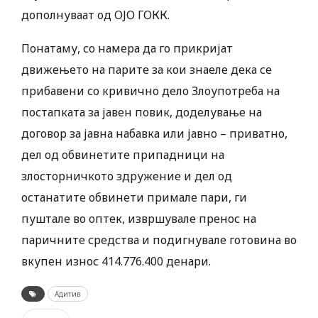
дополнуваат од ОЈО ГОКК.
Понатаму, со намера да го прикријат
движењето на парите за кои знаеле дека се
прибавени со кривично дело Злоупотреба на
постапката за јавен повик, доделување на
договор за јавна набавка или јавно – приватно,
дел од обвинетите припадници на
злосторничкото здружение и дел од
останатите обвинети примале пари, ги
пуштале во оптек, извршувале пренос на
паричните средства и подигнувале готовина во
вкупен износ 414.776.400 денари.
Адитив