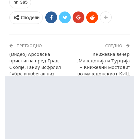
365
Сподели
ПРЕТХОДНО
СЛЕДНО
(Видео) Арсовска
Книжевна вечер
пристигна пред Град
„Македонија и Турција
Скопје, Ганиу исфрлил
– Книжевни мостови“
ѓубре и избегал низ
во македонскиот КИЦ
паркот
во Истанбул