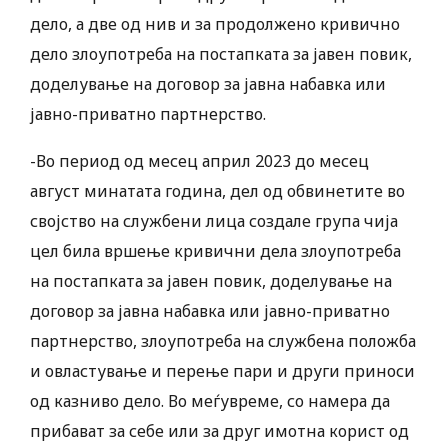
дело, а две од нив и за продолжено кривично
дело злоупотреба на постапката за јавен повик,
доделување на договор за јавна набавка или
јавно-приватно партнерство.
-Во период од месец април 2023 до месец
август минатата година, дел од обвинетите во
својство на службени лица создале група чија
цел била вршење кривични дела злоупотреба
на постапката за јавен повик, доделување на
договор за јавна набавка или јавно-приватно
партнерство, злоупотреба на службена положба
и овластување и перење пари и други приноси
од казниво дело. Во меѓувреме, со намера да
прибават за себе или за друг имотна корист од