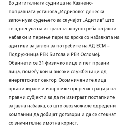
Во дигиталната судница на Казнено-
поправната установа „Идризово“ денеска
започнува судењето за случајот „Адитив“ што
се однесува на истрага за злоупотреба на јавни
набавки и перење пари во врска со набавката на
адитиви за јаглен за потребите на АД ЕСМ –
Подружница РЕК Битола и РЕК Осломеј.
Обвинети се 31 физичко лице и пет правни
лица, помеѓу кои и високи службеници од
енергетскиот сектор. Осомничените лица
организирале и извршиле пререгистрација на
правни субјекти за да ги изиграат постапките
за јавна набавка, со што овозможиле одредени
компании да добијат договори и да се стекнат
со значителна имотна корист.