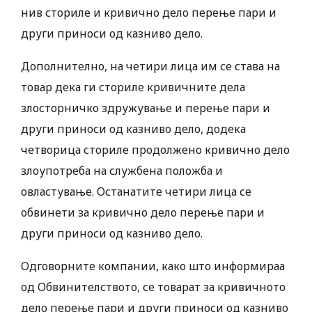
нив сториле и кривично дело перење пари и
други приноси од казниво дело.
Дополнително, на четири лица им се става на
товар дека ги сториле кривичните дела
злосторничко здружување и перење пари и
други приноси од казниво дело, додека
четворица сториле продолжено кривично дело
злоупотреба на службена положба и
овластување. Останатите четири лица се
обвинети за кривично дело перење пари и
други приноси од казниво дело.
Одговорните компании, како што информираа
од Обвинителството, се товарат за кривичното
дело перење пари и други приноси од казниво