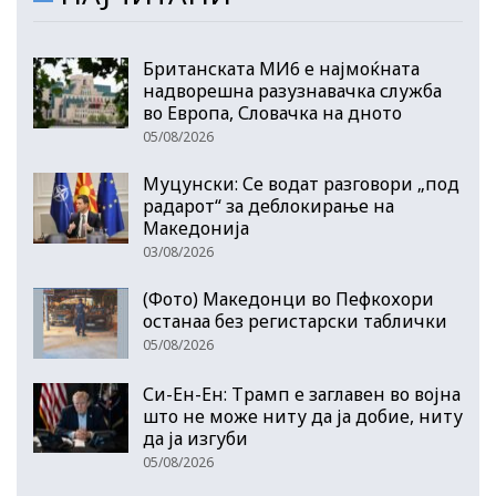
Британската МИ6 е најмоќната
надворешна разузнавачка служба
во Европа, Словачка на дното
05/08/2026
Муцунски: Се водат разговори „под
радарот“ за деблокирање на
Македонија
03/08/2026
(Фото) Македонци во Пефкохори
останаа без регистарски таблички
05/08/2026
Си-Ен-Ен: Трамп е заглавен во војна
што не може ниту да ја добие, ниту
да ја изгуби
05/08/2026