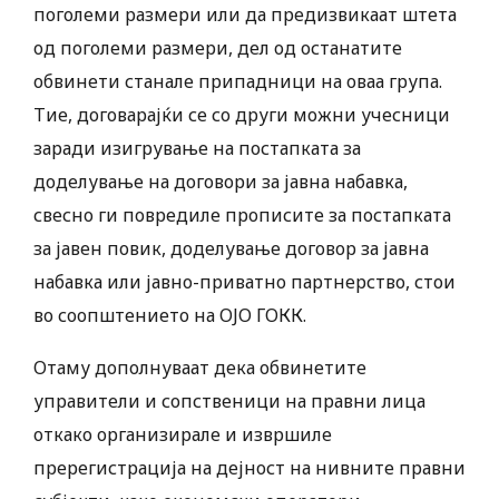
поголеми размери или да предизвикаат штета
од поголеми размери, дел од останатите
обвинети станале припадници на оваа група.
Тие, договарајќи се со други можни учесници
заради изигрување на постапката за
доделување на договори за јавна набавка,
свесно ги повредиле прописите за постапката
за јавен повик, доделување договор за јавна
набавка или јавно-приватно партнерство, стои
во соопштението на ОЈО ГОКК.
Отаму дополнуваат дека обвинетите
управители и сопственици на правни лица
откако организирале и извршиле
пререгистрација на дејност на нивните правни