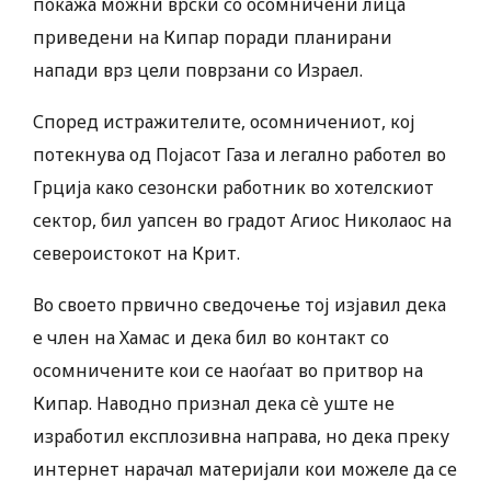
покажа можни врски со осомничени лица
приведени на Кипар поради планирани
напади врз цели поврзани со Израел.
Според истражителите, осомничениот, кој
потекнува од Појасот Газа и легално работел во
Грција како сезонски работник во хотелскиот
сектор, бил уапсен во градот Агиос Николаос на
североистокот на Крит.
Во своето првично сведочење тој изјавил дека
е член на Хамас и дека бил во контакт со
осомничените кои се наоѓаат во притвор на
Кипар. Наводно признал дека сè уште не
изработил експлозивна направа, но дека преку
интернет нарачал материјали кои можеле да се