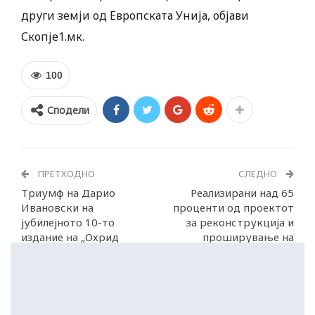
други земји од Европската Унија, објави
Скопје1.мк.
100
Сподели
ПРЕТХОДНО
СЛЕДНО
Триумф на Дарио
Реализирани над 65
Ивановски на
проценти од проектот
јубилејното 10-то
за реконструкција и
издание на „Охрид
проширување на
трчаТ“
охридскиот аеродром