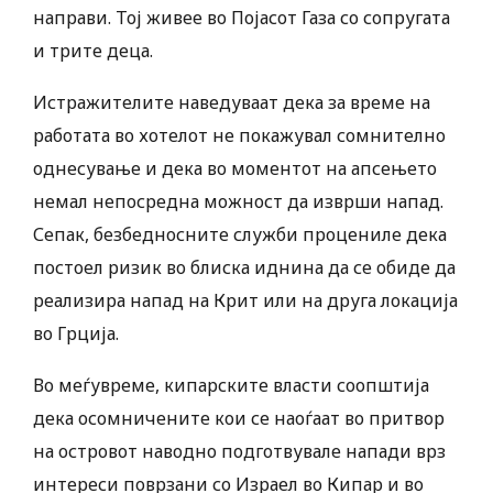
направи. Тој живее во Појасот Газа со сопругата
и трите деца.
Истражителите наведуваат дека за време на
работата во хотелот не покажувал сомнително
однесување и дека во моментот на апсењето
немал непосредна можност да изврши напад.
Сепак, безбедносните служби процениле дека
постоел ризик во блиска иднина да се обиде да
реализира напад на Крит или на друга локација
во Грција.
Во меѓувреме, кипарските власти соопштија
дека осомничените кои се наоѓаат во притвор
на островот наводно подготвувале напади врз
интереси поврзани со Израел во Кипар и во