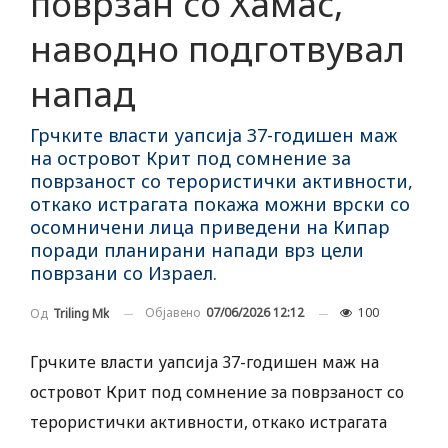
поврзан со Хамас,
наводно подготвувал
напад
Грчките власти уапсија 37-годишен маж
на островот Крит под сомнение за
поврзаност со терористички активности,
откако истрагата покажа можни врски со
осомничени лица приведени на Кипар
поради планирани напади врз цели
поврзани со Израел.
Објавено
07/06/2026 12:12
100
Од
Triling Mk
Грчките власти уапсија 37-годишен маж на
островот Крит под сомнение за поврзаност со
терористички активности, откако истрагата