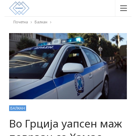
Почетна
Балкан
БАЛКАН
Во Грција уапсен маж