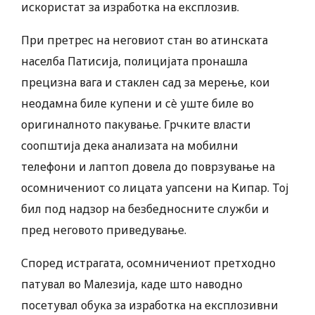
искористат за изработка на експлозив.
При претрес на неговиот стан во атинската
населба Патисија, полицијата пронашла
прецизна вага и стаклен сад за мерење, кои
неодамна биле купени и сè уште биле во
оригиналното пакување. Грчките власти
соопштија дека анализата на мобилни
телефони и лаптоп довела до поврзување на
осомничениот со лицата уапсени на Кипар. Тој
бил под надзор на безбедносните служби и
пред неговото приведување.
Според истрагата, осомничениот претходно
патувал во Малезија, каде што наводно
посетувал обука за изработка на експлозивни