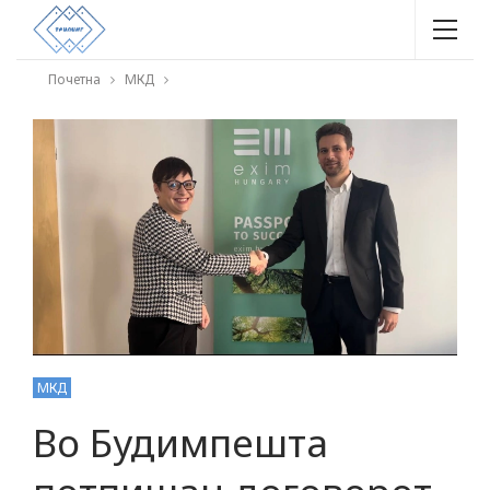
Почетна
МКД
МКД
Во Будимпешта