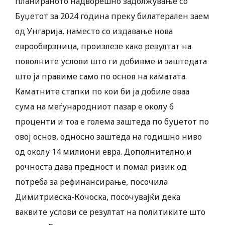
планираното надворешно задолжување со
Буџетот за 2024 година преку билатерален заем
од Унгарија, наместо со издавање нова
еврообврзница, произлезе како резултат на
поволните услови што ги добивме и заштедата
што ја правиме само по основ на каматата.
Каматните стапки по кои би ја добиле оваа
сума на меѓународниот пазар е околу 6
проценти и тоа е голема заштеда по буџетот по
овој основ, односно заштеда на годишно ниво
од околу 14 милиони евра. Дополнително и
рочноста дава предност и помал ризик од
потреба за рефинансирање, посочила
Димитриеска-Кочоска, посочувајќи дека
ваквите услови се резултат на политиките што