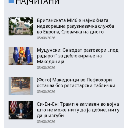
НАЈЧИТАНИ
Британската МИ6 е најмоќната
надворешна разузнавачка служба
во Европа, Словачка на дното
05/08/2026
Муцунски: Се водат разговори „под
радарот“ за деблокирање на
Македонија
03/08/2026
(Фото) Македонци во Пефкохори
останаа без регистарски таблички
05/08/2026
Си-Ен-Ен: Трамп е заглавен во војна
што не може ниту да ја добие, ниту
да ја изгуби
05/08/2026