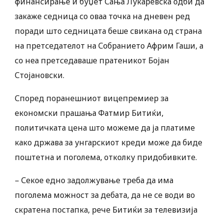
финансирање и буџет Сања Лукаревска одби да
закаже седница со оваа точка на дневен ред
поради што седницата беше свикана од страна
на претседателот на Собранието Африм Гаши, а
со неа претседаваше пратеникот Бојан
Стојановски.
Според поранешниот вицепремиер за
економски прашања Фатмир Битиќи,
политичката цена што можеме да ја платиме
како држава за унгарскиот креди може да биде
поштетна и поголема, отколку придобивките.
– Секое едно задолжување треба да има
поголема можност за дебата, да не се води во
скратена постапка, рече Битиќи за телевизија