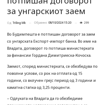
потпишан договорот
за унгарскиот заем
Објавено
08/10/2024 15:20
299
Од
Triling Mk
Во Будимпешта е потпишан договорот за заем
со унгарската Експорт-импорт банка. Во име на
Владата, договорот го потпиша министерката
за финансии Гордана Димитриеска-Кочоска.
Заемот, според министерката, се обезбедува по
поволни услови, со рок на отплата од 15
години, со вклучен грејс период од 3 години и
каматна стапка од 3,25 проценти.
– Одлуката на Владата да го обезбедиме