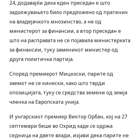
24, додавајќи дека еден преседан е што
задолжувањето било предложено од пратеник
на владејачкото мнозинство, а не од
министерот за финансии, а втор преседан е
што на расправата не се појавила министерката
за финансии, туку заменикот министер од
друга политичка партија.
Според премиерот Мицкоски, парите од
заемот не се кинески, како што тврди
опозицијата, туку се средства земени од земја
членка на Европската унија.
И унгарскиот премиер Виктор Орбан, кој на 27
септември беше во Охрид каде се одржа
седница на двете влади, изјави дека парите не