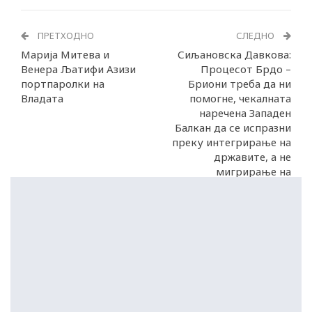
ПРЕТХОДНО
СЛЕДНО
Марија Митева и
Сиљановска Давкова:
Венера Љатифи Азизи
Процесот Брдо –
портпаролки на
Бриони треба да ни
Владата
помогне, чекалната
наречена Западен
Балкан да се испразни
преку интегрирање на
државите, а не
мигрирање на
граѓаните