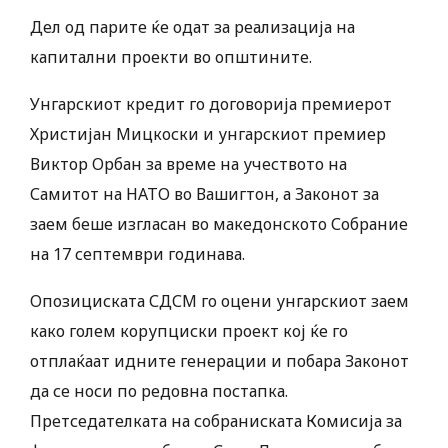
Дел од парите ќе одат за реализација на
капитални проекти во општините.
Унгарскиот кредит го договорија премиерот
Христијан Мицкоски и унгарскиот премиер
Виктор Орбан за време на учеството на
Самитот на НАТО во Вашигтон, а Законот за
заем беше изгласан во македонското Собрание
на 17 септември годинава.
Опозициската СДСМ го оцени унгарскиот заем
како голем корупциски проект кој ќе го
отплаќаат идните генерации и побара Законот
да се носи по редовна постапка.
Претседателката на собраниската Комисија за