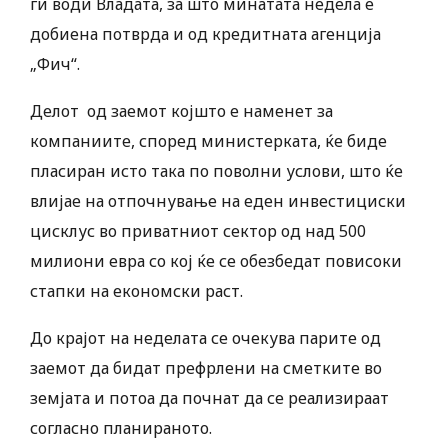
ги води Владата, за што минатата недела е
добиена потврда и од кредитната агенција
„Фич“.
Делот од заемот којшто е наменет за
компаниите, според министерката, ќе биде
пласиран исто така по поволни услови, што ќе
влијае на отпочнување на еден инвестициски
цисклус во приватниот сектор од над 500
милиони евра со кој ќе се обезбедат повисоки
стапки на економски раст.
До крајот на неделата се очекува парите од
заемот да бидат префрлени на сметките во
земјата и потоа да почнат да се реализираат
согласно планираното.