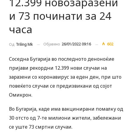
12.399 новозаразени
и 73 починати за 24
часа
Објавено
26/01/2022 09:16
602
Од
Triling Mk
Соседна Бугарија во последното деноноќие
пријави рекордни 12.399 нови случаи на
заразени со коронавирус за еден ден, при што
повеќето случаи се предизвикани од сојот
Омикрон.
Во Бугарија, каде има вакцинирани помалку од
30 отсто од 7-те милиони жители, забележани
се уште 73 смртни случаи.