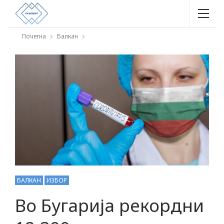
Почетна
Балкан
БАЛКАН
ИЗБОР
Во Бугарија рекордни