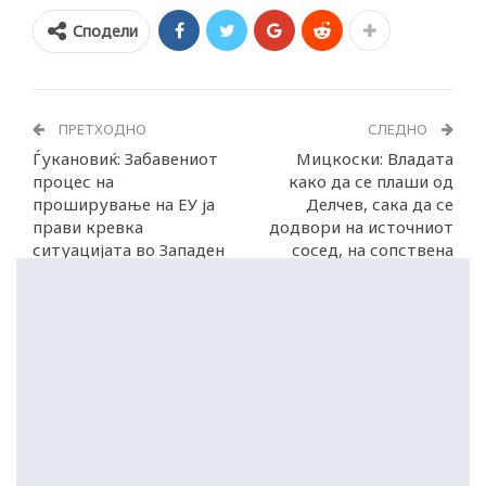
Сподели
ПРЕТХОДНО
СЛЕДНО
Ѓукановиќ: Забавениот
Мицкоски: Владата
процес на
како да се плаши од
проширување на ЕУ ја
Делчев, сака да се
прави кревка
додвори на источниот
ситуацијата во Западен
сосед, на сопствена
Балкан
штета!