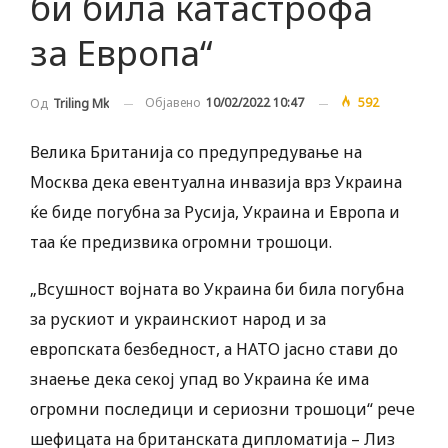
би била катастрофа
за Европа“
Објавено
10/02/2022 10:47
592
Од
Triling Mk
Велика Британија со предупредување на
Москва дека евентуална инвазија врз Украина
ќе биде погубна за Русија, Украина и Европа и
таа ќе предизвика огромни трошоци.
„Всушност војната во Украина би била погубна
за рускиот и украинскиот народ и за
европската безбедност, а НАТО јасно стави до
знаење дека секој упад во Украина ќе има
огромни последици и сериозни трошоци“ рече
шефицата на британската дипломатија – Лиз