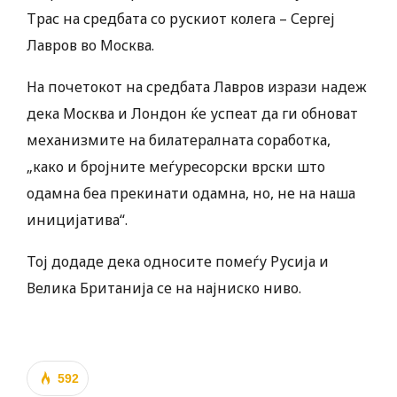
Трас на средбата со рускиот колега – Сергеј
Лавров во Москва.
На почетокот на средбата Лавров изрази надеж
дека Москва и Лондон ќе успеат да ги обноват
механизмите на билатералната соработка,
„како и бројните меѓуресорски врски што
одамна беа прекинати одамна, но, не на наша
иницијатива“.
Тој додаде дека односите помеѓу Русија и
Велика Британија се на најниско ниво.
592