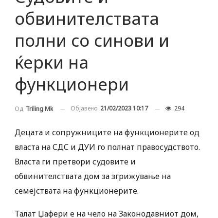
обвинителствата
полни со синови и
ќерки на
функционери
Објавено
21/02/2023 10:17
294
Од
Triling Mk
Децата и сопружниците на функционерите од
власта на СДС и ДУИ го полнат правосудството.
Власта ги претвори судовите и
обвинителствата дом за згрижување на
семејствата на функционерите.
Талат Џафери е на чело на Законодавниот дом,