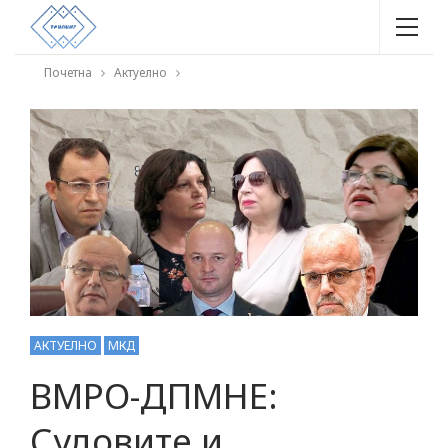
Почетна
Актуелно
АКТУЕЛНО
МКД
ВМРО-ДПМНЕ:
Судовите и