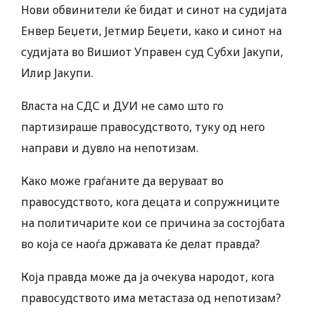
Нови обвинители ќе бидат и синот на судијата
Енвер Беџети, Јетмир Беџети, како и синот на
судијата во Вишиот Управен суд Субхи Јакупи,
Илир Јакупи.
Власта на СДС и ДУИ не само што го
партизираше правосудството, туку од него
направи и дувло на непотизам.
Како може граѓаните да веруваат во
правосудството, кога децата и сопружниците
на политичарите кои се причина за состојбата
во која се наоѓа државата ќе делат правда?
Која правда може да ја очекува народот, кога
правосудството има метастаза од непотизам?