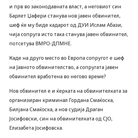
и прв во законодавната власт, а неговиот син
Барлет Џафери станува нов јавен обвинител,
шеф ќе му биде кадарот од ДУИ Ислам Абази,
чија сопруга исто така станува јавен обвинител,
потсетува ВМРО-ДПМНЕ.
Каде на друго место во Европа сопругот е шеф
на Јавното обвинителство, а сопругата јавен
обвинител вработена во негово време?
Нов обвинител е и ќерката на обвинителката за
организиран криминал Гордана Смаќоска,
Билјана Смаќоска, а нов судија Драган
Јосифовски, син на обвинителката од СЈО,
Елизабета Јосифовска.