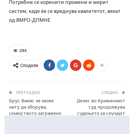
Потребни се коренити промени и мерит
систем, каде ќе се вреднува квалитетот, велат
од ВМРО-ДПМНЕ.
294
Сподели
ПРЕТХОДНО
СЛЕДНО
Брус Вилис не може
Денес во Кривичниот
ниту да зборува,
суд продолжува
семејството загрижено
судењето за случајот
„Ласкарци“