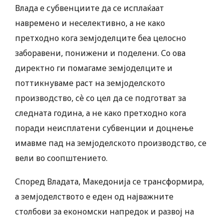
Влада е субвенциите да се исплаќаат
навремено и неселективно, а не како
претходно кога земјоделците беа целосно
заборавени, понижени и поделени. Со ова
директно ги помагаме земјоделците и
поттикнуваме раст на земјоделското
производство, сѐ со цел да се подготват за
следната година, а не како претходно кога
поради неисплатени субвенции и доцнење
имавме пад на земјоделското производство, се
вели во соопштението.
Според Владата, Македонија се трансформира,
а земјоделството е еден од најважните
столбови за економски напредок и развој на