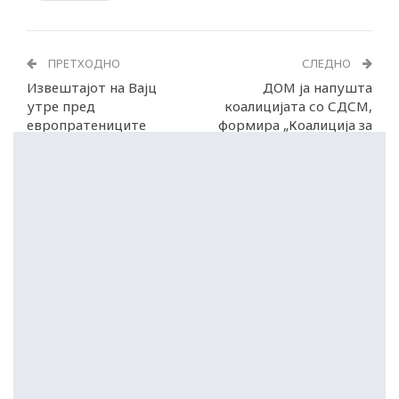
ПРЕТХОДНО
СЛЕДНО
Извештајот на Вајц
ДОМ ја напушта
утре пред
коалицијата со СДСМ,
европратениците
формира „Коалиција за
зелена иднина“