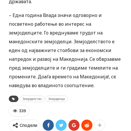
државата.
– Една година Влада значи одговорно и
посветено работење во интерес на
земјоделците. Го вреднуваме трудот на
македонските земјоделци. Земјоделството е
еден од најважните столбови за економски
напредок и развој на Македонија. Се обврзавме
пред земјоделците и ги градиме темелите на
промените. Доаѓа времето на Македонија!, се
наведува во владиното соопштение.
Земјоделство
Земјоделци
339
Сподели