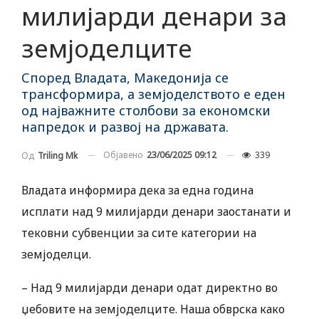
милијарди денари за
земјоделците
Според Владата, Македонија се
трансформира, а земјоделството е еден
од најважните столбови за економски
напредок и развој на државата.
Објавено
23/06/2025 09:12
339
Од
Triling Mk
Владата информира дека за една година
исплати над 9 милијарди денари заостанати и
тековни субвенции за сите категории на
земјоделци.
– Над 9 милијарди денари одат директно во
џебовите на земјоделците. Наша обврска како