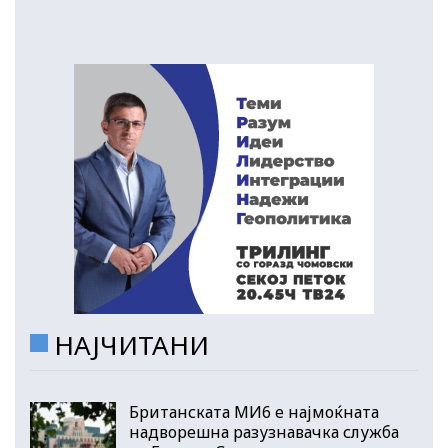
НАЈЧИТАНИ
Британската МИ6 е најмоќната
надворешна разузнавачка служба