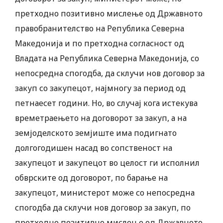
претходно позитивно мислење од Државното
правобранителство на Република Северна
Македонија и по претходна согласност од
Владата на Република Северна Македонија, со
непосредна спогодба, да склучи нов договор за
закуп со закупецот, најмногу за период од
петнаесет години. Но, во случај кога истекува
времетраењето на договорот за закуп, а на
земјоделското земјиште има подигнато
долгогодишен насад во сопственост на
закупецот и закупецот во целост ги исполнил
обврските од договорот, по барање на
закупецот, министерот може со непосредна
спогодба да склучи нов договор за закуп, по
претходно позитивно мислење од Државното