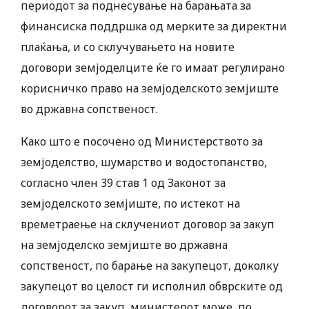
периодот за поднесување на барањата за
финансиска поддршка од мерките за директни
плаќања, и со склучувањето на новите
договори земјоделците ќе го имаат регулирано
корисничко право на земјоделското земјиште
во државна сопственост.
Како што е посочено од Министерството за
земјоделство, шумарство и водостопанство,
согласно член 39 став 1 од Законот за
земјоделското земјиште, по истекот на
времетраење на склучениот договор за закуп
на земјоделско земјиште во државна
сопственост, по барање на закупецот, доколку
закупецот во целост ги исполнил обврските од
договорот за закуп, министерот може, по