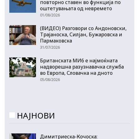
повторно ставен во функција по
оштетувањата од невремето
01/08/2026
(ВИДЕО) Разговори со Андоновски,
Трајаноска, Силјан, Бужаровска и
Пармаковска
31/07/2026
Британската МИ6 е најмоќната
надворешна разузнавачка служба
во Европа, Словачка на дното
05/08/2026
НАЈНОВИ
Димитриеска-Кочоска: