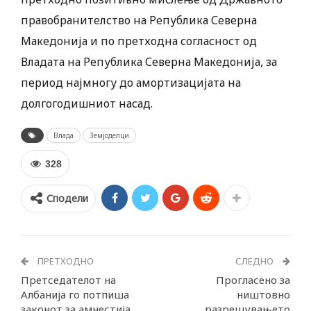
правобранителство на Република Северна
Македонија и по претходна согласност од
Владата на Република Северна Македонија, за
период најмногу до амортизацијата на
долгогодишниот насад.
Влада
Земјоделци
328
Сподели
ПРЕТХОДНО
СЛЕДНО
Претседателот на
Прогласено за
Албанија го потпиша
ништовно
законот за амнестија,
разрешувањето