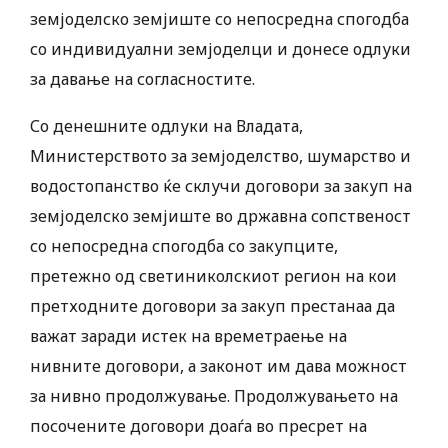
земјоделско земјиште со непосредна спогодба
со индивидуални земјоделци и донесе одлуки
за давање на согласностите.
Со денешните одлуки на Владата,
Министерството за земјоделство, шумарство и
водостопанство ќе склучи договори за закуп на
земјоделско земјиште во државна сопственост
со непосредна спогодба со закупците,
претежно од светиниколскиот регион на кои
претходните договори за закуп престанаа да
важат заради истек на времетраење на
нивните договори, а законот им дава можност
за нивно продолжување. Продолжувањето на
посочените договори доаѓа во пресрет на