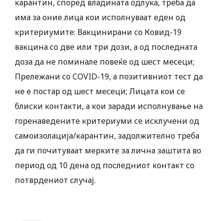
карантин, според владината одлука, треба да
има за оние лица кои исполнуваат еден од
критериумите: Вакцинирани со Ковид-19
вакцина со две или три дози, а од последната
доза да не поминале повеќе од шест месеци;
Прележани со COVID-19, а позитивниот тест да
не е постар од шест месеци; Лицата кои се
блиски контакти, а кои заради исполнување на
горенаведените критериуми се исклучени од
самоизолација/карантин, задолжително треба
да ги почитуваат мерките за лична заштита во
период од 10 дена од последниот контакт со
потврдениот случај.