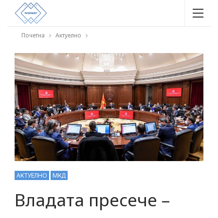
Почетна
Актуелно
АКТУЕЛНО
МКД
Владата пресече –