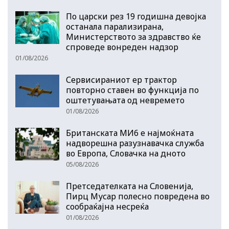
По царски рез 19 годишна девојка
останала парализирана,
Министерството за здравство ќе
спроведе вонреден надзор
01/08/2026
Сервисираниот ер трактор
повторно ставен во функција по
оштетувањата од невремето
01/08/2026
Британската МИ6 е најмоќната
надворешна разузнавачка служба
во Европа, Словачка на дното
05/08/2026
Претседателката на Словенија,
Пирц Мусар полесно повредена во
сообраќајна несреќа
01/08/2026