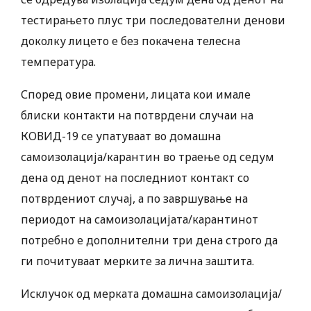
тестирањето плус три последователни денови
доколку лицето е без покачена телесна
температура.
Според овие промени, лицата кои имале
блиски контакти на потврдени случаи на
КОВИД-19 се упатуваат во домашна
самоизолација/карантин во траење од седум
дена од денот на последниот контакт со
потврдениот случај, а по завршување на
периодот на самоизолацијата/карантинот
потребно е дополнителни три дена строго да
ги почитуваат мерките за лична заштита.
Исклучок од мерката домашна самоизолација/