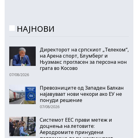
НАЈНОВИ
Директорот на српскиот „Телеком“,
на Арена спорт, Блумберг и
Њузмакс прогласен за персона нон
грата во Косово
07/08/2026
Превозниците од Западен Балкан
најавуваат нови чекори ако ЕУ не
понуди решение
07/08/2026
Системот ЕЕС прави метеж и
доцнења на летовите:
Аеродромите принудени