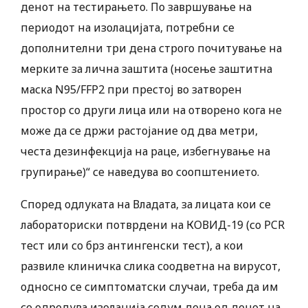
денот на тестирањето. По завршување на
периодот на изолацијата, потребни се
дополнителни три дена строго почитување на
мерките за лична заштита (носење заштитна
маска N95/FFP2 при престој во затворен
простор со други лица или на отворено кога не
може да се држи растојание од два метри,
честа дезинфекција на раце, избегнување на
групирање)“ се наведува во соопштението.
Според одлуката на Владата, за лицата кои се
лабораториски потврдени на КОВИД-19 (со PCR
тест или со брз антингенски тест), а кои
развиле клиничка слика соодветна на вирусот,
односно се симптоматски случаи, треба да им
се одредува изолација седум дена од денот на