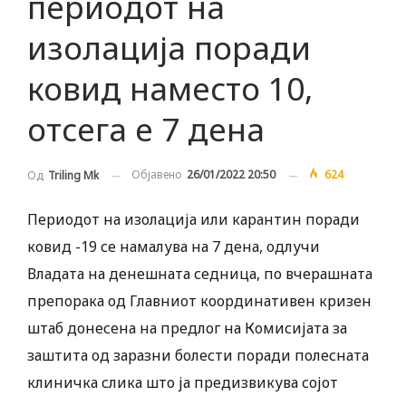
периодот на
изолација поради
ковид наместо 10,
отсега е 7 дена
Објавено
26/01/2022 20:50
624
Од
Triling Mk
Периодот на изолација или карантин поради
ковид -19 се намалува на 7 дена, одлучи
Владата на денешната седница, по вчерашната
препорака од Главниот координативен кризен
штаб донесена на предлог на Комисијата за
заштита од заразни болести поради полесната
клиничка слика што ја предизвикува сојот