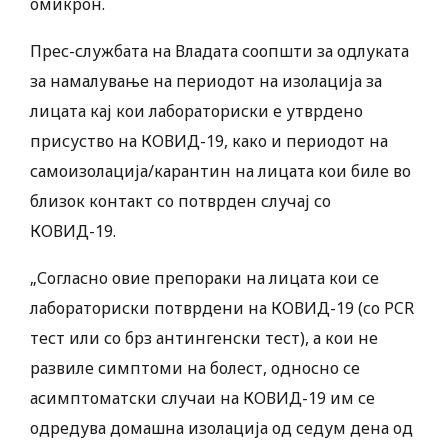
омикрон.
Прес-службата на Владата соопшти за одлуката
за намалување на периодот на изолација за
лицата кај кои лабораториски е утврдено
присуство на КОВИД-19, како и периодот на
самоизолација/карантин на лицата кои биле во
близок контакт со потврден случај со
КОВИД-19.
„Согласно овие препораки на лицата кои се
лабораториски потврдени на КОВИД-19 (со PCR
тест или со брз антингенски тест), а кои не
развиле симптоми на болест, односно се
асимптоматски случаи на КОВИД-19 им се
одредува домашна изолација од седум дена од