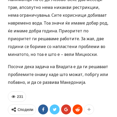
трае, апсолутно нема никакви рестрикции,
нема ограничувања. Сите корисници добиваат
навремено вода. Тоа значи ќе имаме добар род,
ќе имаме добра година. Приоритет по
приоритет ги решаваме работите. За жал, две
години се бориме со напластени проблеми во
минатото, но тоа е што е – вели Мицкоски.
Посочи дека задача на Владата е да ги решаваат
проблемите онаму каде што можат, побргу или
побавно, и да се развива Македонија.
231
Сподели