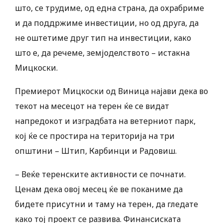
што, се трудиме, од една страна, да охрабриме
и да поддржиме инвестиции, но од друга, да
не оштетиме друг тип на инвестиции, како
што е, да речеме, земјоделството – истакна
Мицкоски.
Премиерот Мицкоски од Виница најави дека во
текот на месецот на терен ќе се видат
напредокот и изградбата на ветерниот парк,
кој ќе се простира на територија на три
општини – Штип, Карбинци и Радовиш.
– Веќе теренските активности се почнати.
Ценам дека овој месец ќе ве поканиме да
бидете присутни и таму на терен, да гледате
како тој проект се развива. Финансиската