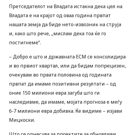
Претседателот на Владата истакна дека цел на
Владата е на крајот од оваа година првпат
нашата земја да биде нето-извозник на струја
и, како што рече, „мислам дека тоа ќе го
постигнеме“.
– Добро е што и државната ЕСМ се консолидира
и во првиот квартал, или да бидам попрецизен,
очекувам во првата половина од годината
првпат да имаме позитивни резултати – од
оние 150 милиони евра загуба што ги
наследивме, да имаме, мојата прогноза е меѓу
6-7 милиони евра добивка. Ќе видиме – изјави
Мицкоски.
Што се однесува за проектите за обновливи