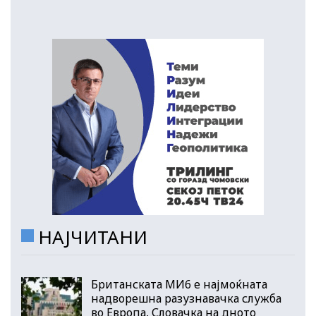
НАЈЧИТАНИ
Британската МИ6 е најмоќната
надворешна разузнавачка служба
во Европа, Словачка на дното