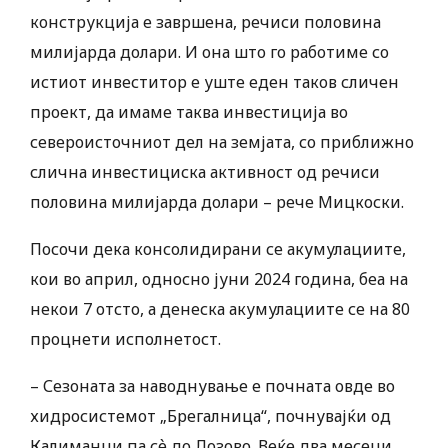
конструкција е завршена, речиси половина
милијарда долари. И она што го работиме со
истиот инвеститор е уште еден таков сличен
проект, да имаме таква инвестиција во
североисточниот дел на земјата, со приближно
слична инвестициска активност од речиси
половина милијарда долари – рече Мицкоски.
Посочи дека ​консолидирани се акумулациите,
кои во април, односно јуни 2024 година, беа на
некои 7 отсто, а денеска акумулациите се на 80
процнети исполнетост.
– Сезоната за наводнување е почната овде во
хидросистемот „Брегалница“, почнувајќи од
Калиманци па сѐ до Лозово. Веќе два месеци