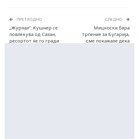
ПРЕТХОДНО
СЛЕДНО
„Журнал“: Кушнер се
Мицкоски бара
повлекува од Сазан,
трпение за Бугарија,
ресортот ќе го гради
сме покажале дека
на Миконос?
знаеме да победуваме