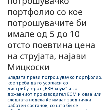
потрошувачко
портфолио со кое
потрошувачите би
имале од 5 до 10
отсто поевтина цена
на струјата, најави
Мицкоски
Владата прави потрошувачко портфолио,
кое треба да го усогласи со
дистрибутерот „ЕВН хоум“ и со
државниот производител ЕСМ и оваа или
следната недела ќе имаат заеднички
работен состанок, со што би се