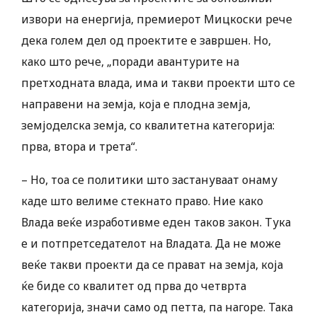
извори на енергија, премиерот Мицкоски рече
дека голем дел од проектите е завршен. Но,
како што рече, „поради авантурите на
претходната влада, има и такви проекти што се
направени на земја, која е плодна земја,
земјоделска земја, со квалитетна категорија:
прва, втора и трета“.
– Но, тоа се политики што застануваат онаму
каде што велиме стекнато право. Ние како
Влада веќе изработивме еден таков закон. Тука
е и потпретседателот на Владата. Да не може
веќе такви проекти да се прават на земја, која
ќе биде со квалитет од прва до четврта
категорија, значи само од петта, па нагоре. Така