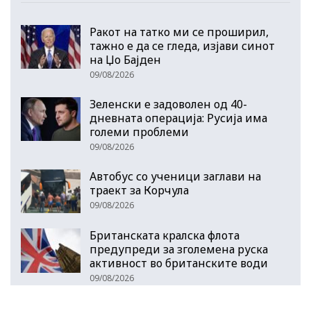
Ракот на татко ми се проширил,
тажно е да се гледа, изјави синот
на Џо Бајден
09/08/2026
Зеленски е задоволен од 40-
дневната операција: Русија има
големи проблеми
09/08/2026
Автобус со ученици заглави на
траект за Корчула
09/08/2026
Британската кралска флота
предупреди за зголемена руска
активност во британските води
09/08/2026