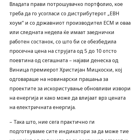
Владата прави потрошувачко портфолио, кое
треба да го усогласи со дистрибутерот „ЕВН
хоум“ и со државниот производител ЕСМ и оваа
или следната недела ќе имаат заеднички
работен состанок, со што би се обезбедила
просечна цена на струјата од 5 до 10 отсто
поевтина од сегашната – најави денеска од
Виница премиерот Христијан Мицкоски, кој
одговараше на новинарски прашања за
проектите за искористување обновливи извори
на енергија и како може да влијаат врз цената
на електричната енергија.
– Така што, ние сега практично ги
подготвуваме сите индикатори за да може тие