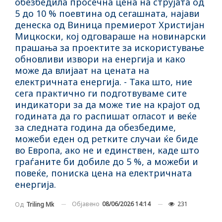
обезбедила просечна цена на струјата од
5 до 10 % поевтина од сегашната, најави
денеска од Виница премиерот Христијан
Мицкоски, кој одговараше на новинарски
прашања за проектите за искористување
обновливи извори на енергија и како
може да влијаат на цената на
електричната енергија. - Така што, ние
сега практично ги подготвуваме сите
индикатори за да може тие на крајот од
годината да го распишат огласот и веќе
за следната година да обезбедиме,
можеби еден од ретките случаи ќе биде
во Европа, ако не и единствен, каде што
граѓаните би добиле до 5 %, а можеби и
повеќе, пониска цена на електричната
енергија.
Објавено
08/06/2026 14:14
231
Од
Triling Mk