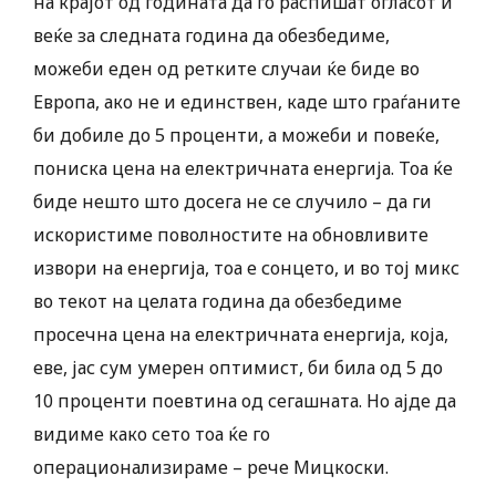
на крајот од годината да го распишат огласот и
веќе за следната година да обезбедиме,
можеби еден од ретките случаи ќе биде во
Европа, ако не и единствен, каде што граѓаните
би добиле до 5 проценти, а можеби и повеќе,
пониска цена на електричната енергија. Тоа ќе
биде нешто што досега не се случило – да ги
искористиме поволностите на обновливите
извори на енергија, тоа е сонцето, и во тој микс
во текот на целата година да обезбедиме
просечна цена на електричната енергија, која,
еве, јас сум умерен оптимист, би била од 5 до
10 проценти поевтина од сегашната. Но ајде да
видиме како сето тоа ќе го
операционализираме – рече Мицкоски.