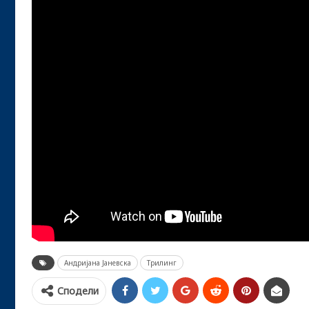
Андријана Јаневска
Трилинг
Сподели