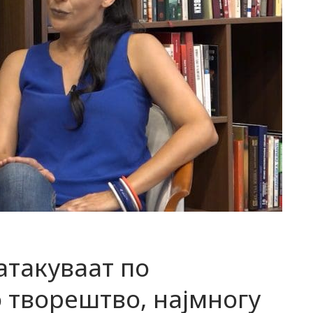
 атакуваат по
 творештво, најмногу