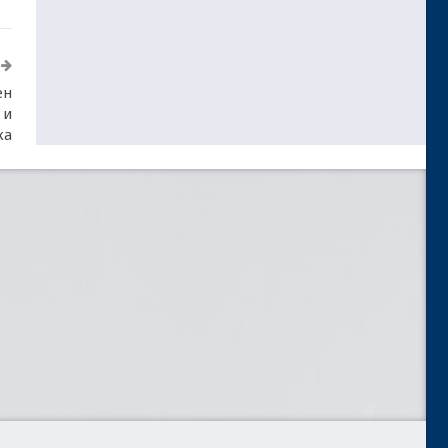
ен
 и
ка