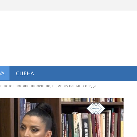
УА
СЦЕНА
донското народно творештво, најмногу нашите соседи