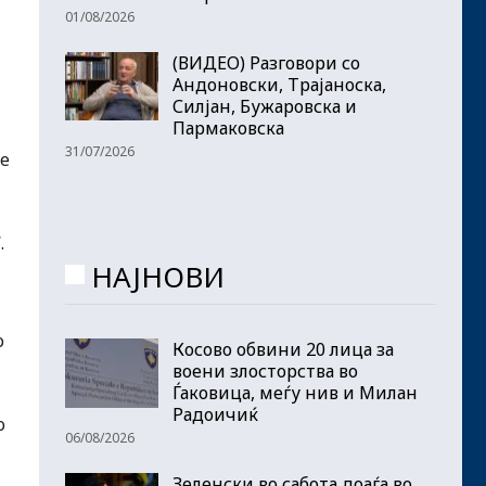
01/08/2026
(ВИДЕО) Разговори со
Андоновски, Трајаноска,
Силјан, Бужаровска и
Пармаковска
31/07/2026
ме
.
НАЈНОВИ
о
Косово обвини 20 лица за
воени злосторства во
Ѓаковица, меѓу нив и Милан
Радоичиќ
о
06/08/2026
Зеленски во сабота доаѓа во