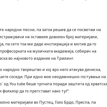
те народни песни, па затоа решив да се посветам на
стражувачи не оставиле доволен број материјали,
, па сето тоа ми даде инспирација и мотив да го
 професорката на музичката академија, собирач на
ска во најновото издание на Трилинг.
о народно творештво и кој врз него атакува денеска,
нашите соседи. При едно мое неодамнешно гостување на
о` од You tube беше тргната поради заштита од хрватск
фолклор да го претстават како туѓ“.
олно материјали во Пустец, Голо Брдо, Преспа, па