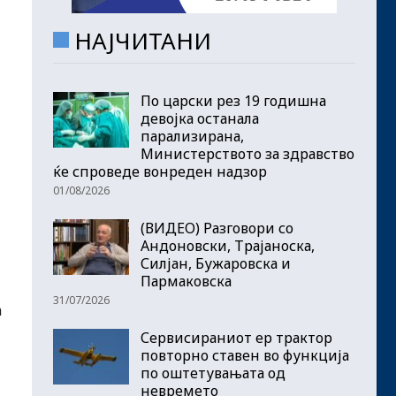
НАЈЧИТАНИ
По царски рез 19 годишна
девојка останала
парализирана,
Министерството за здравство
ќе спроведе вонреден надзор
01/08/2026
(ВИДЕО) Разговори со
Андоновски, Трајаноска,
Силјан, Бужаровска и
Пармаковска
31/07/2026
а
Сервисираниот ер трактор
повторно ставен во функција
по оштетувањата од
невремето