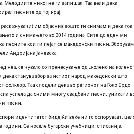
а. Мелодиите никој не ги запишал. Таа вели дека
ирал песните од тој крај.
раскажувачи) им објаснив зошто ги снимам и дека тоа
вањето и снимањето во 2014 година. Сите до еден ми
ка песните кои ги пејат се македонски песни. Зборува
вели Андријана Јаневска.
 неа, се чувало со пренесување од „колено на колено“
м дека станува збор за истиот народ македонски што
т фолклор. Таа сподели дека во регионот на Голо Брдо
па успела да сними многу свадбени песни, уникати в
ни песни.
 оспори идентитетот бидејќи веќе ни го оспоруваат, цел
е години. Се носеле бугарски учебници, списанија,