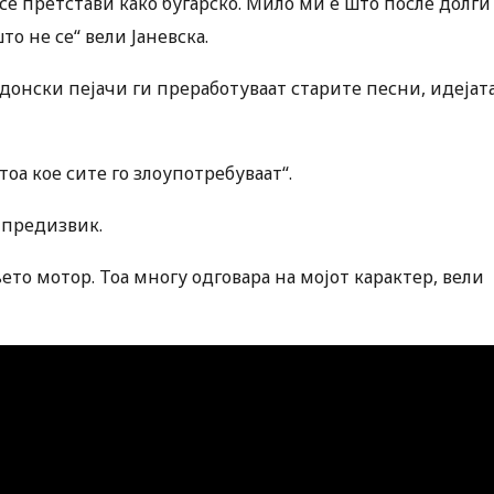
се претстави како бугарско. Мило ми е што после долги
то не се“ вели Јаневска.
донски пејачи ги преработуваат старите песни, идејат
тоа кое сите го злоупотребуваат“.
 предизвик.
њето мотор. Тоа многу одговара на мојот карактер, вели