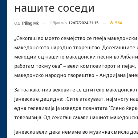
нашите соседи
Објавено
12/07/2024 21:15
564
Од
Triling Mk
„Секогаш во моето семејство се пееја македонски
македонското народно творештво. Досегашните и
мелодии од нашите македонски песни во Албанија
работам токму ова“ – вели композиторот и пејач,
македонско народно творештво – Андријана Јанев
За тоа како низ вековите се штитело македонскот
Јаневска е децидна: „Сите атакуваат, најмногу 
една телевизија ја изведов познатата `Елено ќерк
телевизија. Од секогаш сакале нашиот македонски 
Јаневска вели дека немаме во музичка смисла дов