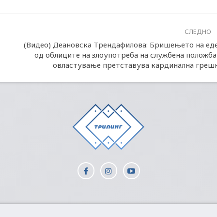
СЛЕДНО
(Видео) Деановска Трендафилова: Бришењето на ед
од облиците на злоупотреба на службена положба
овластување претставува кардинална греш