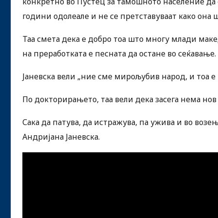
конкретно во Пустец за тамошното население да 
години одолеале и не се претставуваат како она ш
Таа смета дека е добро тоа што многу млади маке
на преработката е песната да остане во сеќавање.
Јаневска вели „ние сме мирољубив народ, и тоа е 
По докторирањето, таа вели дека засега нема нов
Сака да патува, да истражува, па ужива и во возе
Андријана Јаневска.