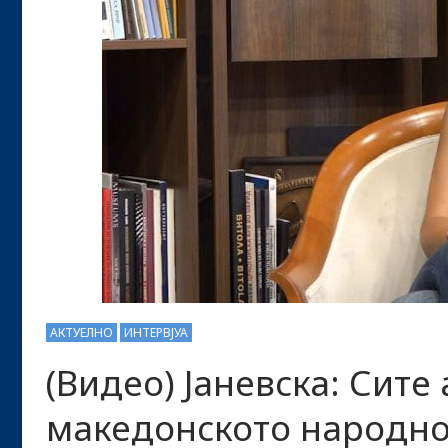
АКТУЕЛНО
ИНТЕРВЈУА
(Видео) Јаневска: Сите
македонското народно