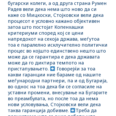
бугарски колеги, а од друга страна Румен
Радев вели дека нема што ново да си
каже со Мицкоски, Стојковски вели дека
процесот е условно кажано објективен
затоа што постојат Копенхашки
критериуми според кој се цени
напредокот на секоја држава, меѓутоа
тоа е паралелно исклучително политички
процес во којшто единствено нешто што
може да се гарантира е дека државата
може да го диктира темпото на
пристапувањето.
Говорејќи за тоа
какви гаранции ние бараме од нашите
меѓународни партнери, па и од Бугарија,
во однос на тоа дека би се согласиле на
уставни промени, внесување на Бугарите
во преамбулата, но после тоа да нема
нови условувања, Стојковски вели дека
таква гаранција добивме.
Треба да