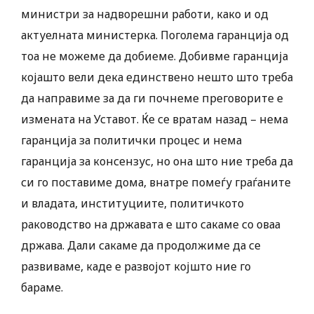
министри за надворешни работи, како и од
актуелната министерка. Поголема гаранција од
тоа не можеме да добиеме. Добивме гаранција
којашто вели дека единствено нешто што треба
да направиме за да ги почнеме преговорите е
измената на Уставот. Ќе се вратам назад – нема
гаранција за политички процес и нема
гаранција за консензус, но она што ние треба да
си го поставиме дома, внатре помеѓу граѓаните
и владата, институциите, политичкото
раководство на државата е што сакаме со оваа
држава. Дали сакаме да продолжиме да се
развиваме, каде е развојот којшто ние го
бараме.