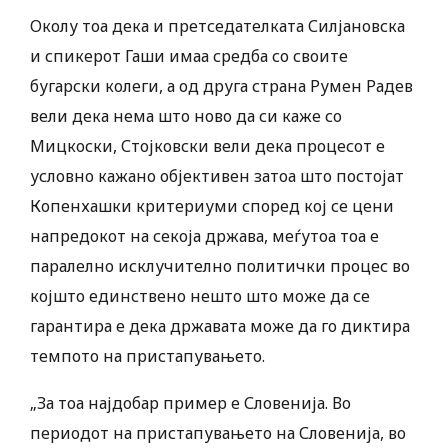
Околу тоа дека и претседателката Силјановска
и спикерот Гаши имаа средба со своите
бугарски колеги, а од друга страна Румен Радев
вели дека нема што ново да си каже со
Мицкоски, Стојковски вели дека процесот е
условно кажано објективен затоа што постојат
Копенхашки критериуми според кој се цени
напредокот на секоја држава, меѓутоа тоа е
паралелно исклучително политички процес во
којшто единствено нешто што може да се
гарантира е дека државата може да го диктира
темпото на пристапувањето.
„За тоа најдобар пример е Словенија. Во
периодот на пристапувањето на Словенија, во