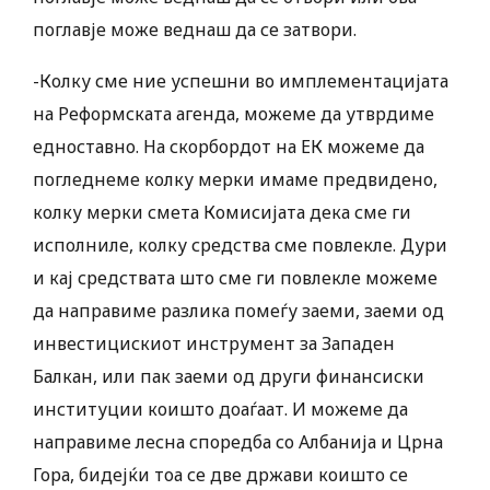
поглавје може веднаш да се затвори.
-Колку сме ние успешни во имплементацијата
на Реформската агенда, можеме да утврдиме
едноставно. На скорбордот на ЕК можеме да
погледнеме колку мерки имаме предвидено,
колку мерки смета Комисијата дека сме ги
исполниле, колку средства сме повлекле. Дури
и кај средствата што сме ги повлекле можеме
да направиме разлика помеѓу заеми, заеми од
инвестицискиот инструмент за Западен
Балкан, или пак заеми од други финансиски
институции коишто доаѓаат. И можеме да
направиме лесна споредба со Албанија и Црна
Гора, бидејќи тоа се две држави коишто се