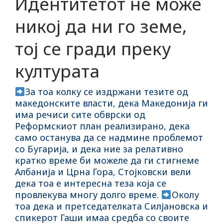
Идентитетот не може
никој да ни го земе,
тој се гради преку
културата
За тоа колку се издржани тезите од
македонските власти, дека Македонија ги
има речиси сите обврски од
Реформскиот план реализирано, дека
само останува да се надмине проблемот
со Бугарија, и дека ние за релативно
кратко време би можеле да ги стигнеме
Албанија и Црна Гора, Стојковски вели
дека тоа е интересна теза која се
провлекува многу долго време.
Околу
тоа дека и претседателката Силјановска и
спикерот Гаши имаа средба со своите