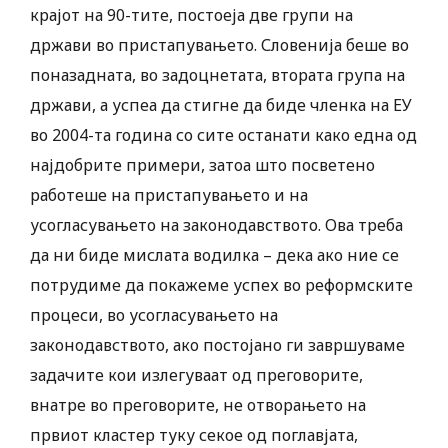
крајот на 90-тите, постоеја две групи на
држави во пристапувањето. Словенија беше во
поназадната, во задоцнетата, втората група на
држави, а успеа да стигне да биде членка на ЕУ
во 2004-та година со сите останати како една од
најдобрите примери, затоа што посветено
работеше на пристапувањето и на
усогласувањето на законодавството. Ова треба
да ни биде мислата водилка – дека ако ние се
потрудиме да покажеме успех во реформските
процеси, во усогласувањето на
законодавството, ако постојано ги завршуваме
задачите кои излегуваат од преговорите,
внатре во преговорите, не отворањето на
првиот кластер туку секое од поглавјата,