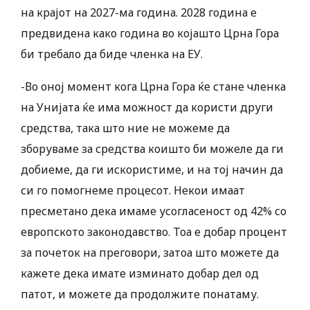
на крајот на 2027-ма година. 2028 година е
предвидена како година во којашто Црна Гора
би требало да биде членка на ЕУ.
-Во оној момент кога Црна Гора ќе стане членка
на Унијата ќе има можност да користи други
средства, така што ние не можеме да
зборуваме за средства коишто би можеле да ги
добиеме, да ги искористиме, и на тој начин да
си го помогнеме процесот. Некои имаат
пресметано дека имаме усогласеност од 42% со
европското законодавство. Тоа е добар процент
за почеток на преговори, затоа што можете да
кажете дека имате изминато добар дел од
патот, и можете да продолжите понатаму.