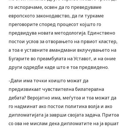
го испорачаме, освен да го преведуваме
европското законодавство, да ги туркаме
преговорите според процесот којшто го
предвидува новата методологија. Единствено
постои услов за отворањето на првиот кластер,
а тоа е уставните амандмани вклучувањето на
Бугарите во преамбулата на Уставот, и на оние
други одредби каде што е тоа предвидено.
-Дали има точки коишто можат да
предизвикаат чувствителна билатерална
дебата? Веројатно има, меѓутоа и тоа можат да
го надминат ако постои политика волја и ако
дипломатијата ја заврши својата задача. Притоа
со ова не мислам дека дипломатите на ја вршат