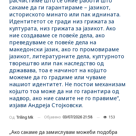
расчистиме што се оние работи што
сакаме да ги гарантираме – јазикот,
историското минато или пак иднината.
Идентитетот се гради низ грижата за
културата, низ грижата за јазикот. Ако
ние создаваме се повеќе дела, ако
преведуваме се повеќе дела на
македонски јазик, ако го промовираме
јазикот, литературните дела, културното
творештво или пак наследство од
државава, тоа е начинот на којшто
можеме да го градиме или чуваме
нашиот идентитет. Не постои механизам
којшто тоа може да ни го гарантира од
надвор, ако ние самите не го правиме“,
изјави Андреја Стојковски.
Објавено
03/07/2026 21:58
153
Од
Triling Mk
„Ако сакаме да замислувам можеби подобра