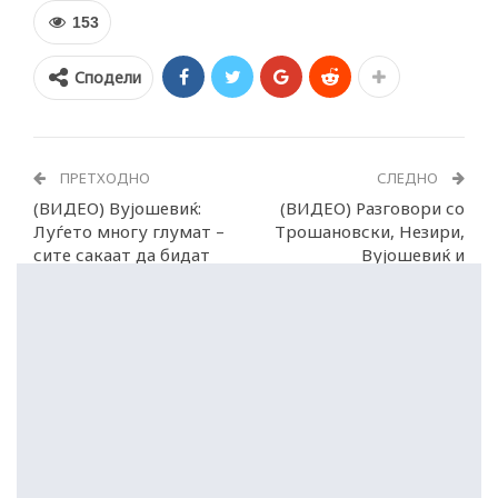
153
Сподели
ПРЕТХОДНО
СЛЕДНО
(ВИДЕО) Вујошевиќ:
(ВИДЕО) Разговори со
Луѓето многу глумат –
Трошановски, Незири,
сите сакаат да бидат
Вујошевиќ и
глумци
Стојковски