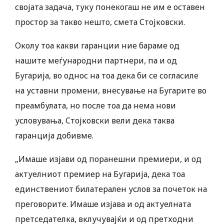
својата задача, туку понекогаш не им е оставен
простор за такво нешто, смета Стојковски.
Околу тоа какви гаранции ние бараме од
нашите меѓународни партнери, па и од
Бугарија, во однос на тоа дека би се согласиле
на уставни промени, внесување на Бугарите во
преамбулата, но после тоа да нема нови
условувања, Стојковски вели дека таква
гаранција добивме.
„Имаше изјави од поранешни премиери, и од
актуелниот премиер на Бугарија, дека тоа
единствениот билатерален услов за почеток на
преговорите. Имаше изјава и од актуелната
претседателка, вклучувајќи и од претходни