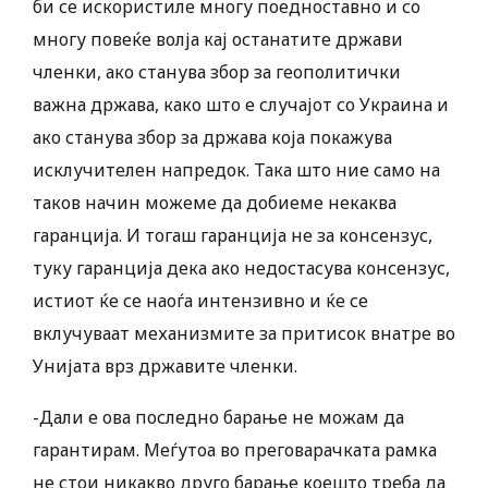
би се искористиле многу поедноставно и со
многу повеќе волја кај останатите држави
членки, ако станува збор за геополитички
важна држава, како што е случајот со Украина и
ако станува збор за држава која покажува
исклучителен напредок. Така што ние само на
таков начин можеме да добиеме некаква
гаранција. И тогаш гаранција не за консензус,
туку гаранција дека ако недостасува консензус,
истиот ќе се наоѓа интензивно и ќе се
вклучуваат механизмите за притисок внатре во
Унијата врз државите членки.
-Дали е ова последно барање не можам да
гарантирам. Меѓутоа во преговарачката рамка
не стои никакво друго барање коешто треба да