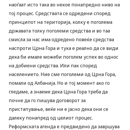
наоѓаат исто така во некое понапредно ниво на
тој процес. Средствата се одредени според
принципот на територија, колку е поголема
државата толку поголеми средства и во таа
смисла за нас има одредено повеќе средства
наспроти Црна Гора и тука е реално да се види
дека би имале можеби поголем успех во однос
на добиени средства. Или пак според
населението. Ние сме поголеми од Црна Гора,
помали од Албанија. Но и тој момент ако го
гледаме, а знаеме дека Црна Гора треба да
почне да го пишува договорот за
пристапување, веќе ни е јасно дека они се
далеку понапред од целиот процес.
Реформската агенда е предвидено да завршува