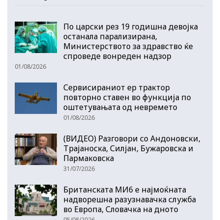
По царски рез 19 годишна девојка
останала парализирана,
Министерството за здравство ќе
спроведе вонреден надзор
01/08/2026
Сервисираниот ер трактор
повторно ставен во функција по
оштетувањата од невремето
01/08/2026
(ВИДЕО) Разговори со Андоновски,
Трајаноска, Силјан, Бужаровска и
Пармаковска
31/07/2026
Британската МИ6 е најмоќната
надворешна разузнавачка служба
во Европа, Словачка на дното
05/08/2026