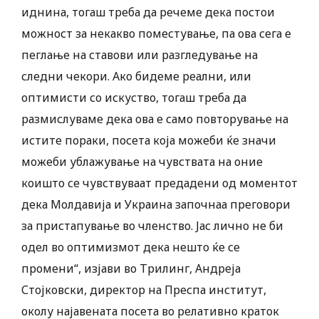
иднина, тогаш треба да речеме дека постои
можност за некакво поместување, па ова сега е
пеглање на ставови или разгледување на
следни чекори. Ако бидеме реални, или
оптимисти со искуство, тогаш треба да
размислуваме дека ова е само повторување на
истите пораки, посета која можеби ќе значи
можеби ублажување на чувствата на оние
коишто се чувствуваат предадени од моментот
дека Молдавија и Украина започнаа преговори
за пристапување во членство. Јас лично не би
одел во оптимизмот дека нешто ќе се
промени“, изјави во Трилинг, Андреја
Стојковски, директор на Преспа институт,
околу најавената посета во релативно краток