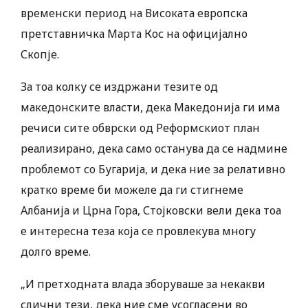
временски период на Високата европска
претставничка Марта Кос на официјално
Скопје.
За тоа колку се издржани тезите од
македонските власти, дека Македонија ги има
речиси сите обврски од Реформскиот план
реализирано, дека само останува да се надмине
проблемот со Бугарија, и дека ние за релативно
кратко време би можеле да ги стигнеме
Албанија и Црна Гора, Стојковски вели дека тоа
е интересна теза која се провлекува многу
долго време.
„И претходната влада зборуваше за некакви
слични тези, дека ние сме усогласени во