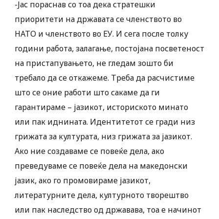
-Јас пораснав со тоа дека стратешки
приоритети на државата се членството во
НАТО и членството во ЕУ. И сега после толку
години работа, залагање, постојана посветеност
на пристапувањето, не гледам зошто би
требало да се откажеме. Треба да расчистиме
што се оние работи што сакаме да ги
гарантираме – јазикот, историското минато
или пак иднината. Идентитетот се гради низ
грижата за културата, низ грижата за јазикот.
Ако ние создаваме се повеќе дела, ако
преведуваме се повеќе дела на македонски
јазик, ако го промовираме јазикот,
литературните дела, културното творештво
или пак наследство од државава, тоа е начинот