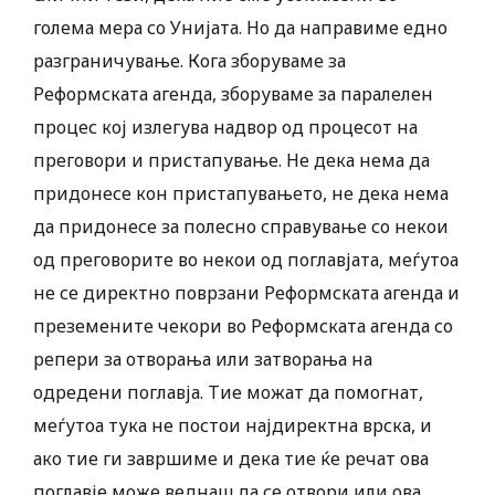
голема мера со Унијата. Но да направиме едно
разграничување. Кога зборуваме за
Реформската агенда, зборуваме за паралелен
процес кој излегува надвор од процесот на
преговори и пристапување. Не дека нема да
придонесе кон пристапувањето, не дека нема
да придонесе за полесно справување со некои
од преговорите во некои од поглавјата, меѓутоа
не се директно поврзани Реформската агенда и
преземените чекори во Реформската агенда со
репери за отворања или затворања на
одредени поглавја. Тие можат да помогнат,
меѓутоа тука не постои најдиректна врска, и
ако тие ги завршиме и дека тие ќе речат ова
поглавје може веднаш да се отвори или ова