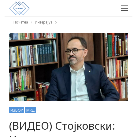
Почетна
Интервјуа
ИЗБОР
МКД
(ВИДЕО) Стојковски: