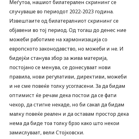
Меѓутоа, нашиот билатерален скрининг се
случуваше во периодот 2022-2023 година.
Извештаите од билатералниот скрининг се
објавени во тој период. Од тогаш до денес ние
можеби работиме на хармонизација со
европското законодавство, но можеби и не. И
бидејќи станува збор за жива материја,
постојано се менува, се донесуваат нови
правила, нови регулативи, директиви, можеби
и не сме повеќе толку усогласени. За да бидам
оптимист ќе речам дека постои да се фати
чекор, да стигне некаде, но би сакал да бидам
малку повеќе реален и да оставам простор дека
нема да биде тоа толку брзо како што некои
замислуваат, вели Стојковски.