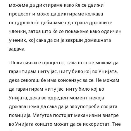
можеме да диктираме како ќе се движи
процесот и може да диктираме колкава
поддршка ќе добиваме од страна државите
членки, затоа што ќе се покажеме како одличен
ученик, кој сака да си ја заврши домашната
задача.
-Политички е процесот, така што не можам да
гарантирам ниту јас, ниту било кој во Унијата,
дека секогаш ќе има консензус за се. Не можам
да гарантирам ниту јас, ниту било кој во
Унијата, дека во одреден момент некоја
држава нема да сака да ја злоупотреби својата
позиција. Меѓутоа постојат механизми внатре
во Унијата коишто можат да се искористат. Тие