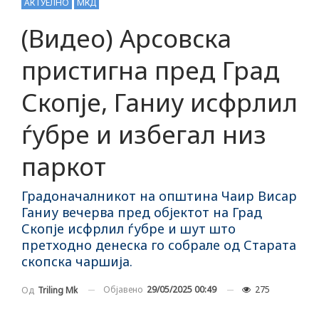
АКТУЕЛНО
МКД
(Видео) Арсовска
пристигна пред Град
Скопје, Ганиу исфрлил
ѓубре и избегал низ
паркот
Градоначалникот на општина Чаир Висар
Ганиу вечерва пред објектот на Град
Скопје исфрлил ѓубре и шут што
претходно денеска го собрале од Старата
скопска чаршија.
Објавено
29/05/2025 00:49
275
Од
Triling Mk