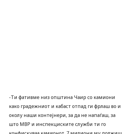
-Ти фативме низ општина Чаир со камиони
како градежниот и кабаст отпад ги фрлаш во и
околу наши контејнери, за да не напаѓаш, за
што МВР и инспекциските служби ти го
конфискуваа камионот. 7 милиони му должиш