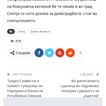
на Комунална хигиена! Ќе те чекам и во град
Скопје со сите докази за дивоградбите, стои во
соопштението.
Ганиу
Данела Арсовска
275
Сподели
ПРЕТХОДНО
СЛЕДНО
Трајко Славески е
Во дигиталната
новиот гувернер на
судница во Идризово
Народната банка на
почнува судењето за
Република Северна
„Адитив“
Македонија