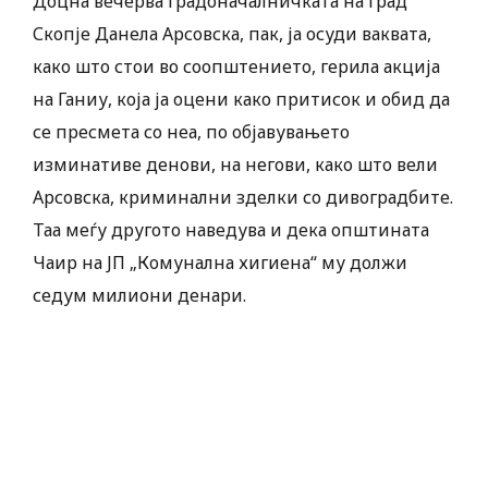
Доцна вечерва градоначалничката на град
Скопје Данела Арсовска, пак, ја осуди ваквата,
како што стои во соопштението, герила акција
на Ганиу, која ја оцени како притисок и обид да
се пресмета со неа, по објавувањето
изминативе денови, на негови, како што вели
Арсовска, криминални зделки со дивоградбите.
Таа меѓу другото наведува и дека општината
Чаир на ЈП „Комунална хигиена“ му должи
седум милиони денари.