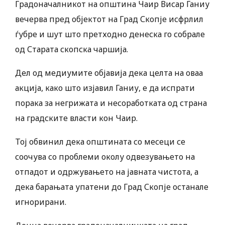
Градоначалникот на општина Чаир Висар Ганиу
вечерва пред објектот на Град Скопје исфрлил
ѓубре и шут што претходно денеска го собрале
од Старата скопска чаршија.
Дел од медиумите објавија дека целта на оваа
акција, како што изјавил Ганиу, е да испрати
порака за негрижата и несоработката од страна
на градските власти кон Чаир.
Тој обвинил дека општината со месеци се
соочува со проблеми околу одвезувањето на
отпадот и одржувањето на јавната чистота, а
дека барањата упатени до Град Скопје останале
игнорирани.