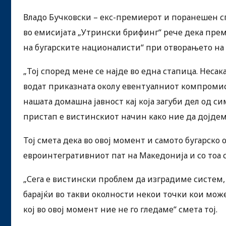
Владо Бучковски – екс-премиерот и поранешен сп
во емисијата „Утрински брифинг“ рече дека прем
на бугарските националисти“ при отворањето на 
„Тој според мене се најде во една стапица. Несак
водат приказната околу евентуалниот компромис
нашата домашна јавност кај која загуби дел од с
пристап е вистинскиот начин како ние да дојде
Тој смета дека во овој момент и самото бугарско
евроинтегративниот пат на Македонија и со тоа 
„Сега е вистински проблем да изградиме систем,
барајќи во такви околности некои точки кои може
кој во овој момент ние не го гледаме“ смета тој.