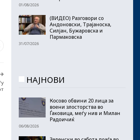
01/08/2026
(ВИДЕО) Разговори со
Андоновски, Трајаноска,
Силјан, Бужаровска и
Пармаковска
31/07/2026
2
НАЈНОВИ
ѓу
от
Косово обвини 20 лица за
воени злосторства во
Ѓаковица, меѓу нив и Милан
Радоичиќ
06/08/2026
Зеленски во сабота доаѓа во