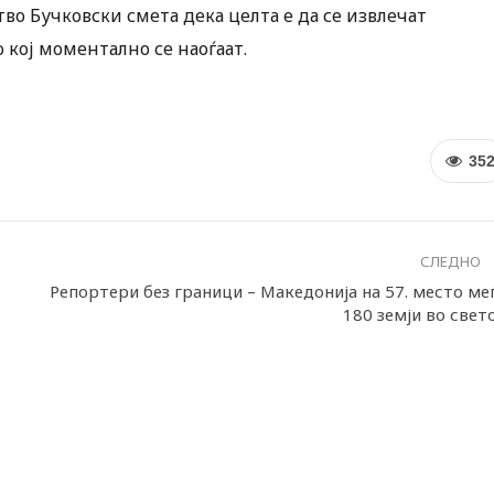
тво Бучковски смета дека целта е да се извлечат
 кој моментално се наоѓаат.
35
СЛЕДНО
Репортери без граници – Македонија на 57. место ме
180 земји во свет