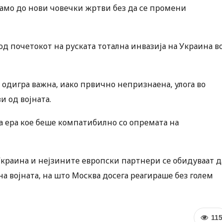
амо до нови човечки жртви без да се промени
д почетокот на руската тотална инвазија на Украина в
а одигра важна, иако првично непризнаена, улога во
и од војната.
та ера кое беше компатибилно со опремата на
а Украина и нејзините европски партнери се обидуваат д
 војната, на што Москва досега реагираше без голем
11