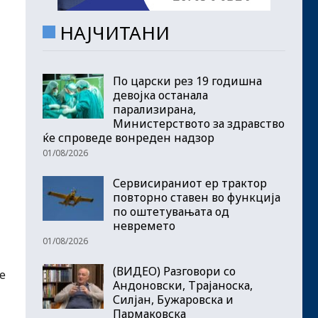
НАЈЧИТАНИ
По царски рез 19 годишна
девојка останала
парализирана,
Министерството за здравство
ќе спроведе вонреден надзор
01/08/2026
Сервисираниот ер трактор
повторно ставен во функција
по оштетувањата од
невремето
01/08/2026
(ВИДЕО) Разговори со
е
Андоновски, Трајаноска,
Силјан, Бужаровска и
Пармаковска