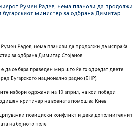
емиерот Румен Радев, нема планови да продолжи
ви бугарскиот министер за одбрана Димитар
т Румен Радев, нема планови да продолжи да испраќа
стер за одбрана Димитар Стојанов.
 е да се бара праведен мир што ќе го одредат двете
оред Бугарското национално радио (БНР).
ите избори одржани на 19 април, на кои победи
годишен критичар на воената помош за Киев.
 исцрпувачки позициски конфликт и дека дополнителнит
ата на бојното поле.