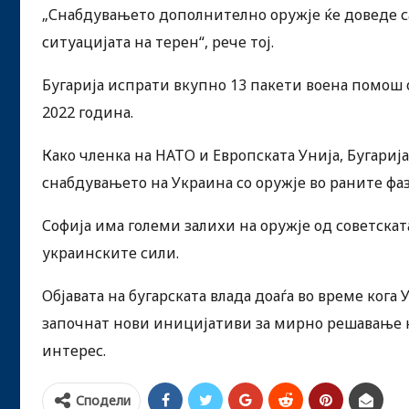
„Снабдувањето дополнително оружје ќе доведе с
ситуацијата на терен“, рече тој.
Бугарија испрати вкупно 13 пакети воена помош о
2022 година.
Како членка на НАТО и Европската Унија, Бугариј
снабдувањето на Украина со оружје во раните фаз
Софија има големи залихи на оружје од советска
украинските сили.
Објавата на бугарската влада доаѓа во време ког
започнат нови иницијативи за мирно решавање на
интерес.
Сподели