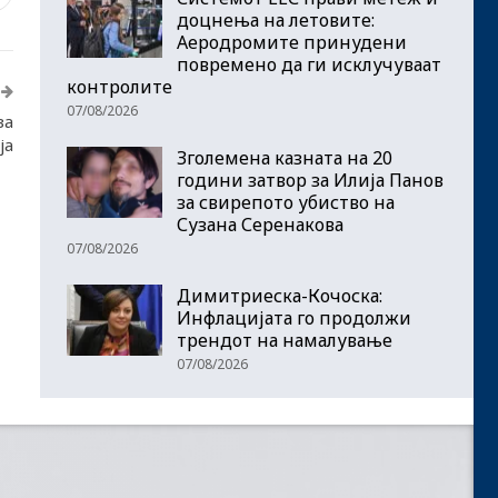
доцнења на летовите:
Аеродромите принудени
повремено да ги исклучуваат
контролите
07/08/2026
за
ја
Зголемена казната на 20
години затвор за Илија Панов
за свирепото убиство на
Сузана Серенакова
07/08/2026
Димитриеска-Кочоска:
Инфлацијата го продолжи
трендот на намалување
07/08/2026