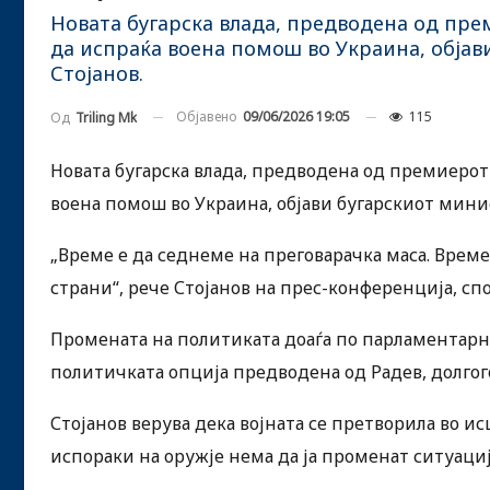
Новата бугарска влада, предводена од пр
да испраќа воена помош во Украина, обја
Стојанов.
Објавено
09/06/2026 19:05
115
Од
Triling Mk
Новата бугарска влада, предводена од премиеро
воена помош во Украина, објави бугарскиот мини
„Време е да седнеме на преговарачка маса. Време
страни“, рече Стојанов на прес-конференција, сп
Промената на политиката доаѓа по парламентарн
политичката опција предводена од Радев, долго
Стојанов верува дека војната се претворила во
испораки на оружје нема да ја променат ситуациј