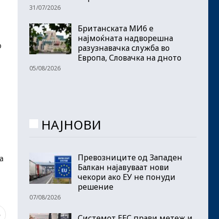
31/07/2026
Британската МИ6 е
најмоќната надворешна
о
разузнавачка служба во
Европа, Словачка на дното
05/08/2026
НАЈНОВИ
Превозниците од Западен
а
Балкан најавуваат нови
чекори ако ЕУ не понуди
решение
07/08/2026
5
Системот ЕЕС прави метеж и