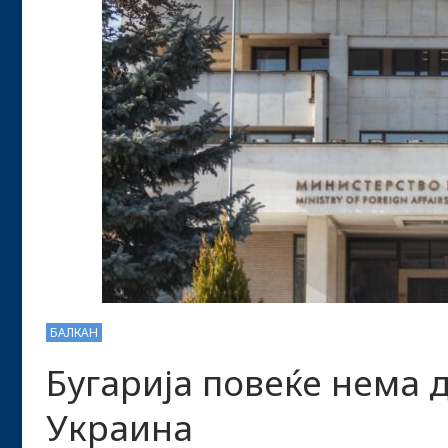
БАЛКАН
Бугарија повеќе нема д
Украина