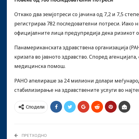
Откако два земјотреси со јачина од 7,2 и 7,5 степ
регистрираа 782 последователни потреси. Иако н
официјалните лица предупредија дека ризикот о
Панамериканската здравствена организација (PA
кризата во јавното здравство. Според агенцијата,
медицинска помош.
PAHO апелираше за 24 милиони долари меѓународ
стабилизирање на здравствените услуги во најт
Сподели
ПРЕТХОДНО