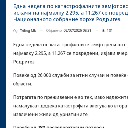
Една недела по катастрофалните земјотреси
искачи на најмалку 2.295, а 11.267 се повр
Националното собрание Хорхе Родригез.
Објавено
02/07/2026 08:31
101
Од
Triling Mk
Една недела по катастрофалните земјотреси што ј
најмалку 2.295, а 11.267 се повредени, изјави в
Родригез.
Повеќе од 26.000 служби за итни случаи и повеќе
области.
Потрагата по преживеани е во тек, иако надежит
намалуваат додека катастрофата влегува во вторат
извлечени живи од урнатините.
Повеќе од 780 последователни потреси