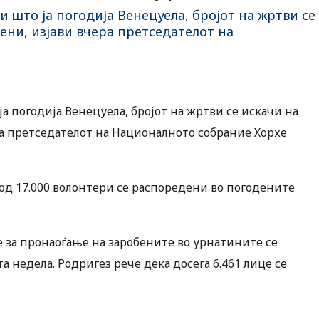
 што ја погодија Венецуела, бројот на жртви се
едени, изјави вчера претседателот на
а погодија Венецуела, бројот на жртви се искачи на
чера претседателот на Националното собрание Хорхе
 од 17.000 волонтери се распоредени во погодените
е за пронаоѓање на заробените во урнатините се
а недела. Родригез рече дека досега 6.461 лице се