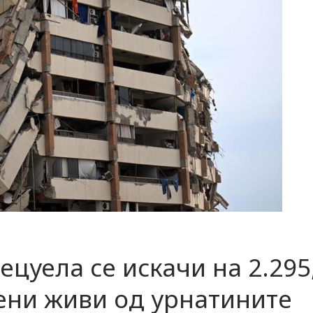
ецуела се искачи на 2.295
чени живи од урнатините