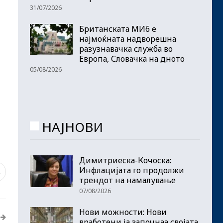
31/07/2026
Британската МИ6 е
најмоќната надворешна
разузнавачка служба во
Европа, Словачка на дното
05/08/2026
НАЈНОВИ
Димитриеска-Кочоска:
Инфлацијата го продолжи
1
трендот на намалување
07/08/2026
Нови можности: Нови
вработени ја започнаа својата