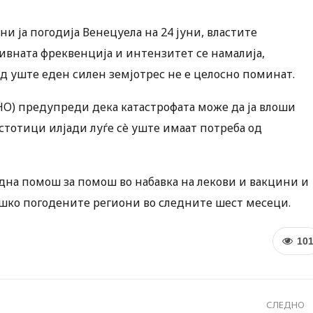
ени ја погодија Венецуела на 24 јуни, властите
ивната фреквенција и интензитет се намалија,
д уште еден силен земјотрес не е целосно поминат.
HO) предупреди дека катастрофата може да ја влоши
 стотици илјади луѓе сè уште имаат потреба од
на помош за помош во набавка на лекови и вакцини и
ешко погодените региони во следните шест месеци.
10
СЛЕДНО