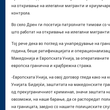
на откривање на илегални мигранти и криумчар
контрола.
Во село Дрен ги посетија патролните тимови со 
што работат на откривање на илегални мигранти
Тој рече дека во поглед на унапредување на гра
година, беше ратификацијата и операционализац
Македонија и Европската Унија, за оперативните
европска гранична и крајбрежна стража.
-Европската Унија, на овој договор гледа како на
Унијата. Бидејќи, заштитата на македонските гр
од прекуграничниот криминал, значи заштита на г
овозможи, на наше барање, да се распоредат п
на границата, заедно со нашите полициските сл