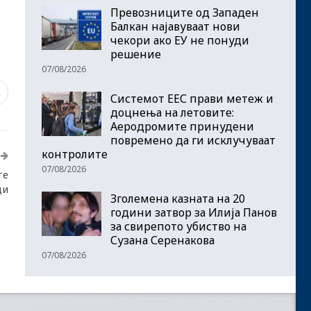
Превозниците од Западен
Балкан најавуваат нови
чекори ако ЕУ не понуди
решение
07/08/2026
2
Системот ЕЕС прави метеж и
доцнења на летовите:
Аеродромите принудени
повремено да ги исклучуваат
контролите
07/08/2026
те
ци
Зголемена казната на 20
години затвор за Илија Панов
за свирепото убиство на
Сузана Серенакова
07/08/2026