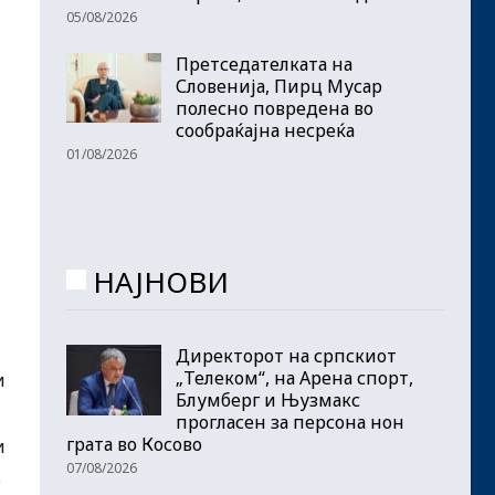
05/08/2026
Претседателката на
Словенија, Пирц Мусар
полесно повредена во
сообраќајна несреќа
01/08/2026
НАЈНОВИ
Директорот на српскиот
„Телеком“, на Арена спорт,
и
Блумберг и Њузмакс
прогласен за персона нон
грата во Косово
и
07/08/2026
о