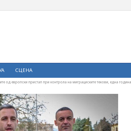
УА
СЦЕНА
ите од европски пристап при контрола на миграциските текови, една год