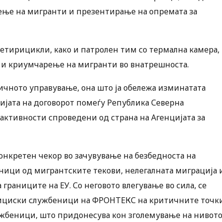
ење на мигранти и презентирање на опремата за
четирицикли, како и патролен тим со термална камера,
 и криумчарење на мигранти во внатрешноста.
ничното управување, она што ја обележа изминатата
ијата на договорот помеѓу Република Северна
 активности спроведени од страна на Агенцијата за
 конкретен чекор во зачувување на безбедноста на
аници од мигрантските текови, нелегалната миграција 
раниците на ЕУ. Со неговото влегување во сила, се
олициски службеници на ФРОНТЕКС на критичните точк
ужбеници, што придонесува кон зголемување на нивот