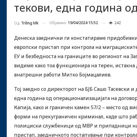
текови, една година о
Објавено
19/04/2024 15:52
242
Од
Triling Mk
Денескa заеднички ги констатираме придобивки
европски пристап при контрола на миграцискит
ЕУ и безбедноста на границите во регионот на З
видиме како тоа функционира на терен, истакна
внатрешни работи Митко Бојмацалиев.
Toj заедно со директорот на БЈБ Сашо Тасевски и
една година од операционализацијата на догово
Капија, како и граничен камен 57/2 – место од ви
форми на прекуграничен криминал, каде што ра
полициски службеници од МВР и припадници на
пристап, заедничкото постапување при контрола 