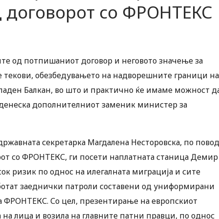
д договорот со ФРОНТЕКС
те од потпишаниот договор и неговото значење за
е текови, обезбедувањето на надворешните граници на
ападен Балкан, во што и практично ќе имаме можност д
 денеска дополнителниот заменик министер за
 државната секретарка Магдалена Несторовска, по пово
рот со ФРОНТЕКС, ги посети наплатната станица Демир
сок ризик по однос на илегалната миграција и сите
ботат заеднички патроли составени од униформирани
 ФРОНТЕКС. Со цел, презентирање на европскиот
на лица и возила на главните патни правци, по однос