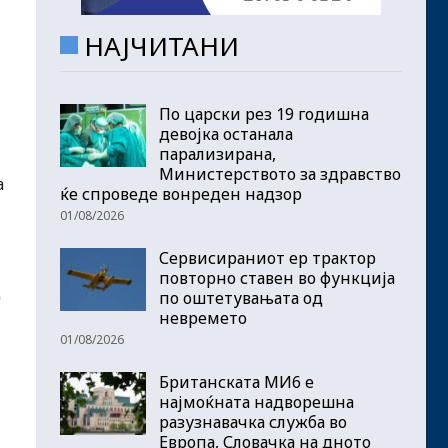
НАЈЧИТАНИ
По царски рез 19 годишна
девојка останала
парализирана,
Министерството за здравство
а
ќе спроведе вонреден надзор
01/08/2026
Сервисираниот ер трактор
повторно ставен во функција
д
по оштетувањата од
невремето
01/08/2026
Британската МИ6 е
најмоќната надворешна
разузнавачка служба во
Европа, Словачка на дното