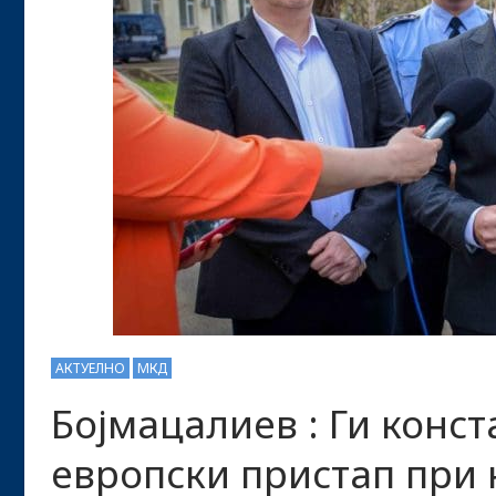
АКТУЕЛНО
МКД
Бојмацалиев : Ги конс
европски пристап при 