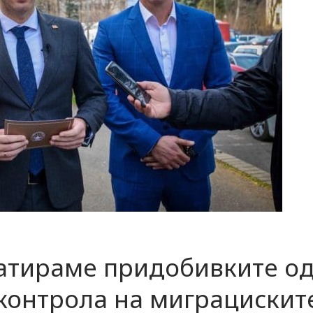
татираме придобивките о
контрола на миграцискит