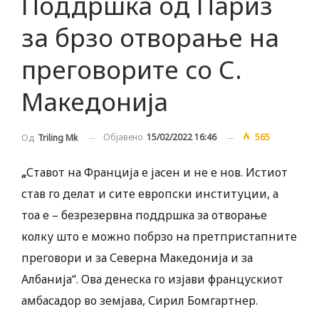
Поддршка од Париз
за брзо отворање на
преговорите со С.
Македонија
Објавено
15/02/2022 16:46
565
Од
Triling Mk
„
Ставот на Франција е јасен и не е нов. Истиот
став го делат и сите европски институции, а
тоа е – безрезервна поддршка за отворање
колку што е можно побрзо на претпристапните
преговори и за Северна Македонија и за
Албанија“. Ова денеска го изјави францускиот
амбасадор во земјава, Сирил Бомгартнер.