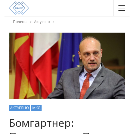
Почетна
Актуелно
АКТУЕЛНО
МКД
Бомгартнер: