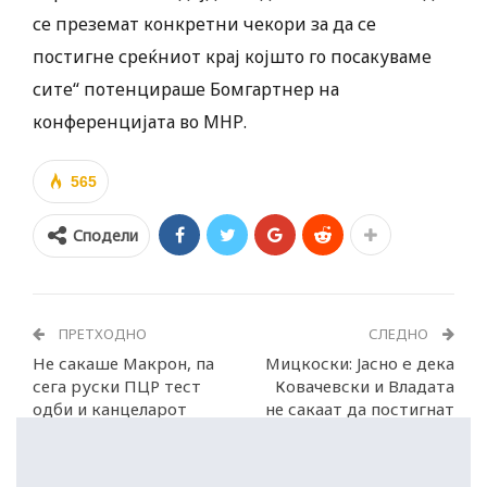
се преземат конкретни чекори за да се
постигне среќниот крај којшто го посакуваме
сите“ потенцираше Бомгартнер на
конференцијата во МНР.
565
Сподели
ПРЕТХОДНО
СЛЕДНО
Не сакаше Макрон, па
Мицкоски: Jасно e дека
сега руски ПЦР тест
Ковачевски и Владата
одби и канцеларот
не сакаат да постигнат
Шолц
национално единство