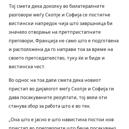
Тој смета дека доколку во билатералните
разговори меѓу Скопје и Софија се постигне
вистински напредок чија што завршница би
значело отворање на претпристапните
преговори, Франција не само што е подготвена
и расположена да го направи тоа за време на
своето претседателство, туку ќе и биде и
вистинска чест.
Во однос на тоа дали смета дека новиот
пристап во дијалогот меѓу Скопје и Софија ги
дава посакуваните резултати, тој вели оти
станува збор за работа што е во тек.
„Она што е јасно е што навистина постои нов
пристап во преговорите што беше посакувано