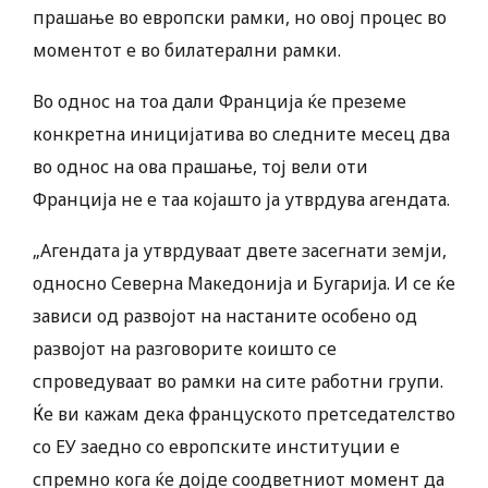
прашање во европски рамки, но овој процес во
моментот е во билатерални рамки.
Во однос на тоа дали Франција ќе преземе
конкретна иницијатива во следните месец два
во однос на ова прашање, тој вели оти
Франција не е таа којашто ја утврдува агендата.
„Агендата ја утврдуваат двете засегнати земји,
односно Северна Македонија и Бугарија. И се ќе
зависи од развојот на настаните особено од
развојот на разговорите коишто се
спроведуваат во рамки на сите работни групи.
Ќе ви кажам дека француското претседателство
со ЕУ заедно со европските институции е
спремно кога ќе дојде соодветниот момент да