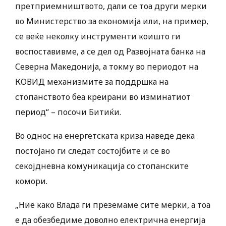
претприемништвото, дали се тоа други мерки
во Министерство за економија или, на пример,
се веќе неколку инструменти коишто ги
воспоставивме, а се дел од Развојната банка на
Северна Македонија, а токму во периодот на
КОВИД механизмите за поддршка на
стопанството беа креирани во изминатиот
период“ – посочи Битиќи.
Во однос на енергетската криза наведе дека
постојано ги следат состојбите и се во
секојдневна комуникација со стопанските
комори.
„Ние како Влада ги преземаме сите мерки, а тоа
е да обезбедиме доволно електрична енергија