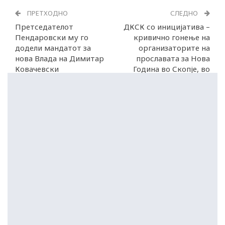
ПРЕТХОДНО
СЛЕДНО
Претседателот
ДКСК со иницијатива –
Пендаровски му го
кривично гонење на
додели мандатот за
организаторите на
нова Влада на Димитар
прославата за Нова
Ковачевски
Година во Скопје, во
2020 година