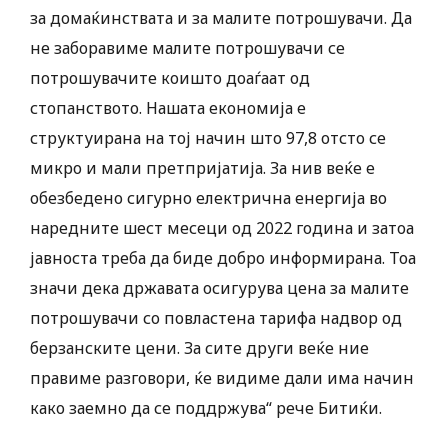
за домаќинствата и за малите потрошувачи. Да
не заборавиме малите потрошувачи се
потрошувачите коишто доаѓаат од
стопанството. Нашата економија е
структуирана на тој начин што 97,8 отсто се
микро и мали претпријатија. За нив веќе е
обезбедено сигурно електрична енергија во
наредните шест месеци од 2022 година и затоа
јавноста треба да биде добро информирана. Тоа
значи дека државата осигурува цена за малите
потрошувачи со повластена тарифа надвор од
берзанските цени. За сите други веќе ние
правиме разговори, ќе видиме дали има начин
како заемно да се поддржува“ рече Битиќи.