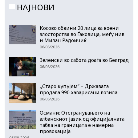
НАЈНОВИ
Косово обвини 20 лица за воени
злосторства во Ѓаковица, меѓу нив
и Милан Радоичиќ
06/08/2026
Зеленски во сабота доаѓа во Белград
06/08/2026
,,Старо купујем” – Државата
продава 990 хаварисани возила
06/08/2026
Османи: Отстранувањето на
албанскиот јазик од официјалната
табла на границата е намерна
провокација
06/08/2026