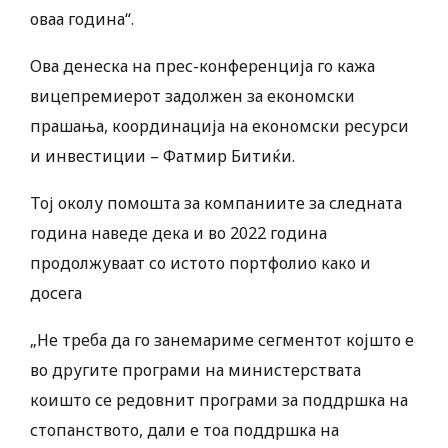
оваа година“.
Ова денеска на прес-конференција го кажа
вицепремиерот задолжен за економски
прашања, координација на економски ресурси
и инвестиции – Фатмир Битиќи.
Тој околу помошта за компаниите за следната
година наведе дека и во 2022 година
продолжуваат со истото портфолио како и
досега
„Не треба да го занемариме сегментот којшто е
во другите програми на министерствата
коишто се редовнит програми за поддршка на
стопанството, дали е тоа поддршка на