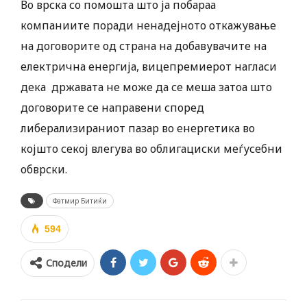
Во врска со помошта што ја побараа
компаниите поради ненадејното откажување
на договорите од страна на добавувачите на
електрична енергија, вицепремиерот нагласи
дека државата не може да се меша затоа што
договорите се направени според
либерализираниот пазар во енергетика во
којшто секој влегува во облигациски меѓусебни
обврски.
Фатмир Битиќи
594
Сподели