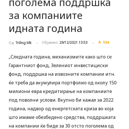
поголема поддршка
за компаниите
идната година
Објавено
29/12/2021 13:53
594
Од
Triling Mk
„Следната година, механизмите како што се
Гарантниот фонд, Зелениот инвестициски
фонд, поддршка на извозните компании итн.
ќе треба да акумулира портфолио од околу 150
милиони евра кредитирање на компаниите
под поволни услови. Вкупно би кажал за 2022
година, надвор од енергетската криза во која
што имаме обезбедено средства, поддршката
на компании ќе биде за 30 отсто поголема од