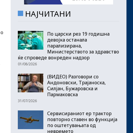
НАЈЧИТАНИ
но
По царски рез 19 годишна
девојка останала
парализирана,
Министерството за здравство
ќе спроведе вонреден надзор
о
01/08/2026
(ВИДЕО) Разговори со
Андоновски, Трајаноска,
Силјан, Бужаровска и
Пармаковска
31/07/2026
Сервисираниот ер трактор
повторно ставен во функција
по оштетувањата од
невремето