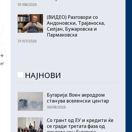
01/08/2026
(ВИДЕО) Разговори со
Андоновски, Трајаноска,
Силјан, Бужаровска и
0
Пармаковска
31/07/2026
е!
НАЈНОВИ
Бугарија: Воен аеродром
станува вселенски центар
06/08/2026
Со грант од ЕУ и кредити ќе
се гради третата фаза од
пругата кон Бугарија