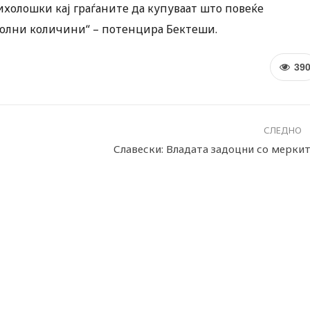
сихолошки кај граѓаните да купуваат што повеќе
волни количини“ – потенцира Бектеши.
39
СЛЕДНО
Славески: Владата задоцни со меркит