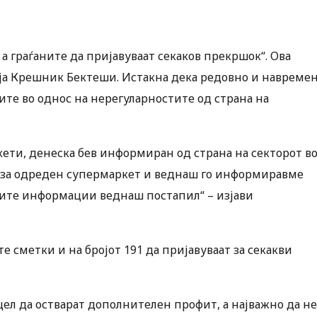
 а граѓаните да пријавуваат секаков прекршок“. Ова
ија Крешник Бектеши. Истакна дека редовно и навреме
ните во однос на нерегуларностите од страна на
кети, денеска бев информиран од страна на секторот в
и за одреден супермаркет и веднаш го информиравме
оите информации веднаш постапил“ – изјави
е сметки и на бројот 191 да пријавуваат за секакви
 цел да остварат дополнителен профит, а најважно да не