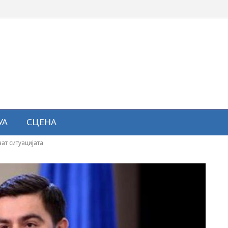
УА
СЦЕНА
ат ситуацијатa