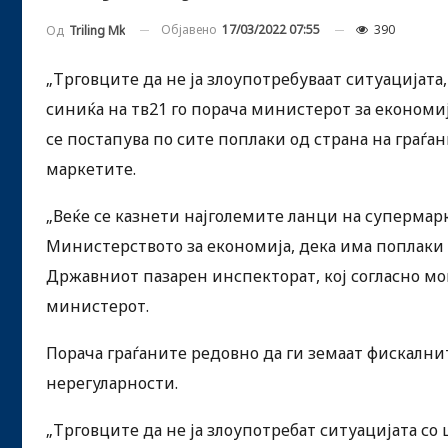
Објавено
17/03/2022 07:55
390
Од
Triling Mk
„Трговците да не ја злоупотребуваат ситуацијата,
синиќа на тв21 го порача министерот за економ
се постапува по сите поплаки од страна на граѓа
маркетите.
„Веќе се казнети најголемите ланци на супермар
Министерството за економија, дека има поплак
Државниот пазарен инспекторат, кој согласно м
министерот.
Порача граѓаните редовно да ги земаат фискалнит
нерегуларности.
„Трговците да не ја злоупотребат ситуацијата со