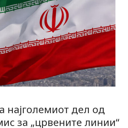
на најголемиот дел од
ис за „црвените линии“