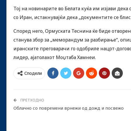
Тој на новинарите во Белата куќа им изјави дек
со Иран, истакнувајќи дека „документите се блис
Според него, Ормуската Теснина ќе биде отворе
станува збор за „меморандум за разбирање“, опишу
иранските преговарачи го одобриле нацрт-догово
лидер, ајатолахот Моџтаба Хамнеи.
Сподели
ПРЕТХОДНО
Облачно со повремени врнежи од дожд и посвежо