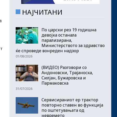
НАЈЧИТАНИ
а
По царски рез 19 годишна
девојка останала
парализирана,
Министерството за здравство
от
ќе спроведе вонреден надзор
01/08/2026
(ВИДЕО) Разговори со
Андоновски, Трајаноска,
Силјан, Бужаровска и
Пармаковска
31/07/2026
Сервисираниот ер трактор
повторно ставен во функција
по оштетувањата од
невремето