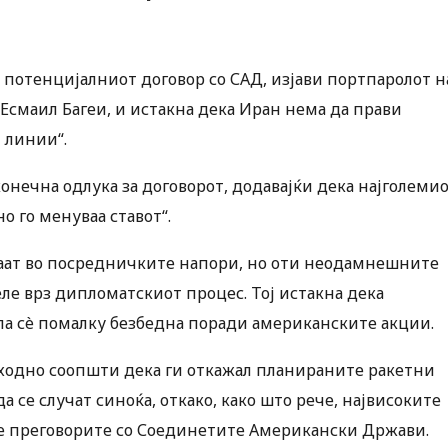
а потенцијалниот договор со САД, изјави портпаролот н
смаил Багеи, и истакна дека Иран нема да прави
 линии“.
онечна одлука за договорот, додавајќи дека најголеми
о го менуваа ставот“.
уваат во посредничките напори, но оти неодамнешните
ле врз дипломатскиот процес. Тој истакна дека
ала сè помалку безбедна поради американските акции.
одно соопшти дека ги откажал планираните ракетни
се случат синоќа, откако, како што рече, највисоките
ле преговорите со Соединетите Американски Држави.