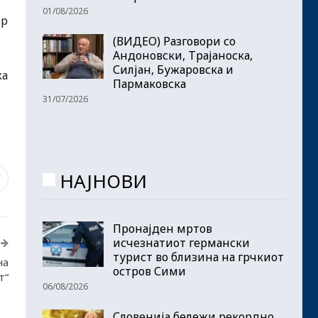
01/08/2026
ор
(ВИДЕО) Разговори со
Андоновски, Трајаноска,
Силјан, Бужаровска и
ка
Пармаковска
31/07/2026
НАЈНОВИ
7
Пронајден мртов
исчезнатиот германски
турист во близина на грчкиот
на
остров Сими
т“
06/08/2026
Словенија бележи рекордно