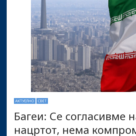
АКТУЕЛНО
СВЕТ
Багеи: Се согласивме 
нацртот, нема компром