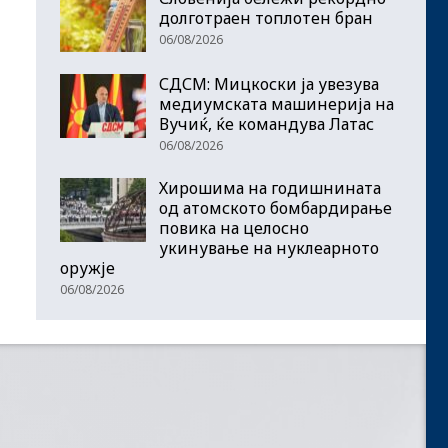
долготраен топлотен бран
06/08/2026
СДСМ: Мицкоски ја увезува
медиумската машинерија на
Вучиќ, ќе командува Латас
06/08/2026
Хирошима на годишнината
од атомското бомбардирање
повика на целосно
укинување на нуклеарното
оружје
06/08/2026