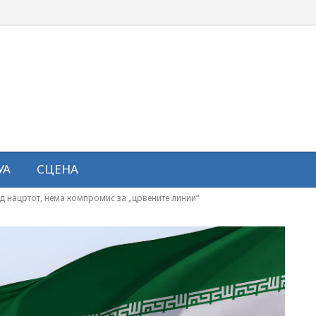
УА
СЦЕНА
од нацртот, нема компромис за „црвените линии“