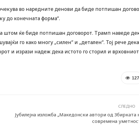
а очекува во наредните денови да биде потпишан догов
ку до конечната форма“.
на штом ќе биде потпишан договорот. Трамп наведе де
вајќи го како многу „силен“ и „детален“. Тој рече дека
рот и изрази надеж дека истото го сторил и врховниот
12
СЛЕДНО
Јубилејна изложба „Македонски автори од Збирката 
современа уметнос