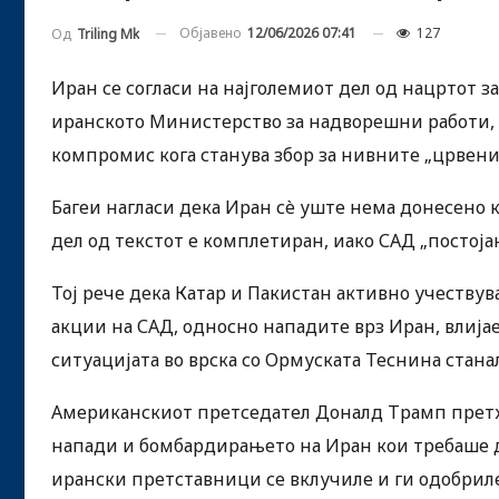
Објавено
12/06/2026 07:41
127
Од
Triling Mk
Иран се согласи на најголемиот дел од нацртот з
иранското Министерство за надворешни работи, Е
компромис кога станува збор за нивните „црвени
Багеи нагласи дека Иран сè уште нема донесено к
дел од текстот е комплетиран, иако САД „постојан
Тој рече дека Катар и Пакистан активно учеств
акции на САД, односно нападите врз Иран, влијае
ситуацијата во врска со Ормуската Теснина стан
Американскиот претседател Доналд Трамп претх
напади и бомбардирањето на Иран кои требаше да 
ирански претставници се вклучиле и ги одобри