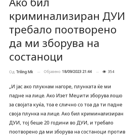
Ако бил
криминализиран ДУИ
требало поотворено
да ми зборува на
состаноци
Објавено
18/09/2023 21:44
354
Од
Triling Mk
„И јас ако плукнам нагоре, плунката ќе ми
падне на лице. Ако Изет Меџити зборува лошо
за својата куќа, тоа е слично со тоа да ти падне
своја плунка на лице. Ако бил криминализиран
ДУИ, тој беше 20 години во ДУИ, и требало
поотворено да ми зборува на состаноци против