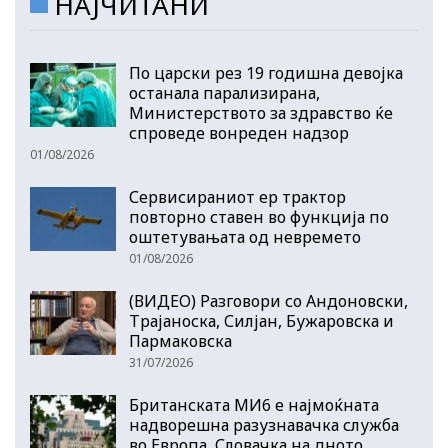
НАЈЧИТАНИ
По царски рез 19 годишна девојка
останала парализирана,
Министерството за здравство ќе
спроведе вонреден надзор
01/08/2026
Сервисираниот ер трактор
повторно ставен во функција по
оштетувањата од невремето
01/08/2026
(ВИДЕО) Разговори со Андоновски,
Трајаноска, Силјан, Бужаровска и
Пармаковска
31/07/2026
Британската МИ6 е најмоќната
надворешна разузнавачка служба
во Европа, Словачка на дното