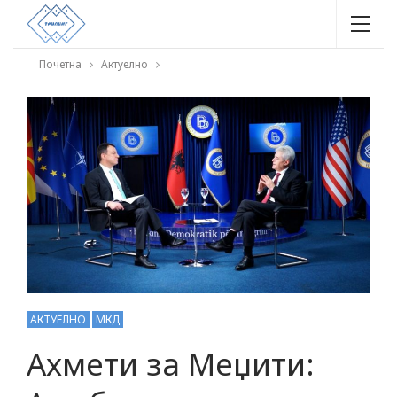
Почетна
Актуелно
АКТУЕЛНО
МКД
Ахмети за Меџити: