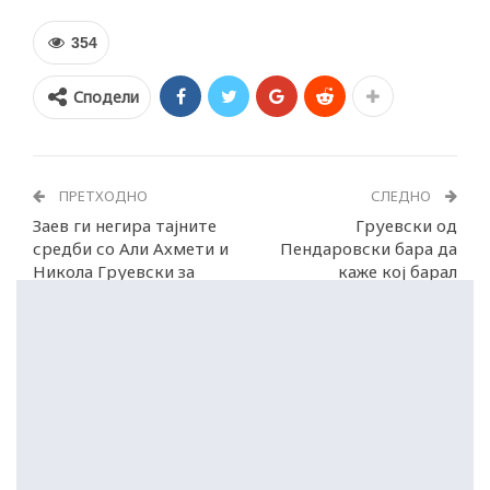
354
Сподели
ПРЕТХОДНО
СЛЕДНО
Заев ги негира тајните
Груевски од
средби со Али Ахмети и
Пендаровски бара да
Никола Груевски за
каже кој барал
кривичниот законик
амнестија за него