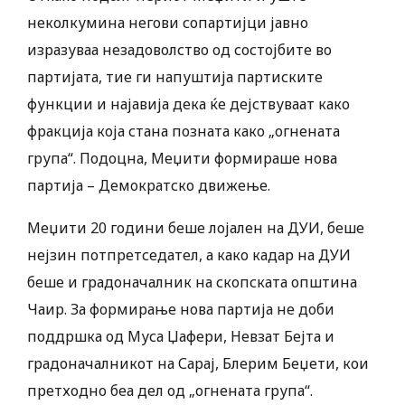
неколкумина негови сопартијци јавно
изразуваа незадоволство од состојбите во
партијата, тие ги напуштија партиските
функции и најавија дека ќе дејствуваат како
фракција која стана позната како „огнената
група“. Подоцна, Меџити формираше нова
партија – Демократско движење.
Меџити 20 години беше лојален на ДУИ, беше
нејзин потпретседател, а како кадар на ДУИ
беше и градоначалник на скопската општина
Чаир. За формирање нова партија не доби
поддршка од Муса Џафери, Невзат Бејта и
градоначалникот на Сарај, Блерим Беџети, кои
претходно беа дел од „огнената група“.