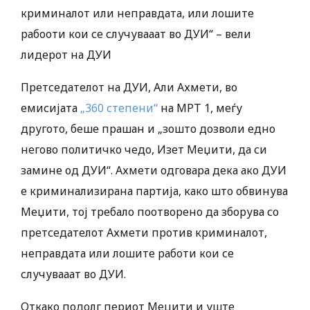
криминалот или неправдата, или лошите
рабооти кои се случувааат во ДУИ“ – вели
лидерот на ДУИ
Претседателот на ДУИ, Али Ахмети, во
емисијата
„360 степени“
на МРТ 1, меѓу
другото, беше прашан и „зошто дозволи едно
негово политичко чедо, Изет Меџити, да си
замине од ДУИ“. Ахмети одговара дека ако ДУИ
е криминализирана партија, како што обвинува
Меџити, тој требало поотворено да зборува со
претседателот Ахмети против криминалот,
неправдата или лошите работи кои се
случувааат во ДУИ.
Откако подолг периот Меџити и уште